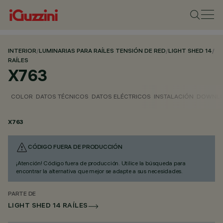
INTERIOR
/
LUMINARIAS PARA RAÍLES TENSIÓN DE RED
/
LIGHT SHED 14
/
RAÍLES
X763
COLOR
DATOS TÉCNICOS
DATOS ELÉCTRICOS
INSTALACIÓN
DOWNL
X763
CÓDIGO FUERA DE PRODUCCIÓN
¡Atención! Código fuera de producción. Utilice la búsqueda para
encontrar la alternativa que mejor se adapte a sus necesidades.
PARTE DE
LIGHT SHED 14 RAÍLES