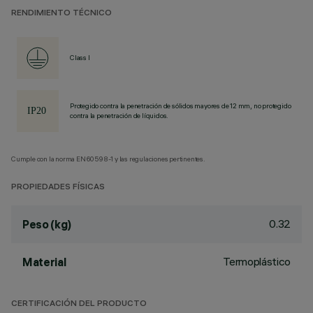
RENDIMIENTO TÉCNICO
Class I
Protegido contra la penetración de sólidos mayores de 12 mm, no protegido
contra la penetración de líquidos.
Cumple con la norma EN60598-1 y las regulaciones pertinentes.
PROPIEDADES FÍSICAS
0.32
Peso (kg)
Termoplástico
Material
CERTIFICACIÓN DEL PRODUCTO