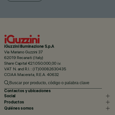
iGuzzini illuminazione S.p.A
Via Mariano Guzzini 37
62019 Recanati (Italy)
Share Capital €21.050.000,00 i.v.
VAT N. and R.I. : (IT)00082630435
CCIAA Macerata, R.E.A. 40632
Contactos y ubicaciones
Social
Productos
Quiénes somos