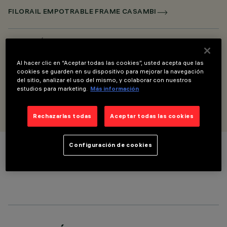
FILORAIL EMPOTRABLE FRAME CASAMBI
DESCRIPCIÓN
Interfaz DALI-PWM para luminarias PWM Filorail – para
fuente de alimentación de 480 W
Al hacer clic en “Aceptar todas las cookies”, usted acepta que las
cookies se guarden en su dispositivo para mejorar la navegación
DALI-2
del sitio, analizar el uso del mismo, y colaborar con nuestros
estudios para marketing.
Más información
DISEÑADO POR
iGuzzini
Rechazarlas todas
Aceptar todas las cookies
Configuración de cookies
COLOR