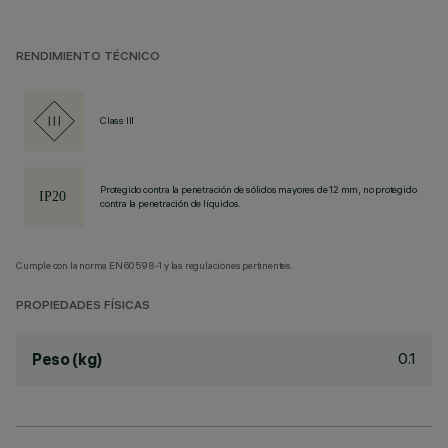
RENDIMIENTO TÉCNICO
Class III
Protegido contra la penetración de sólidos mayores de 12 mm, no protegido
contra la penetración de líquidos.
Cumple con la norma EN60598-1 y las regulaciones pertinentes.
PROPIEDADES FÍSICAS
0.1
Peso (kg)