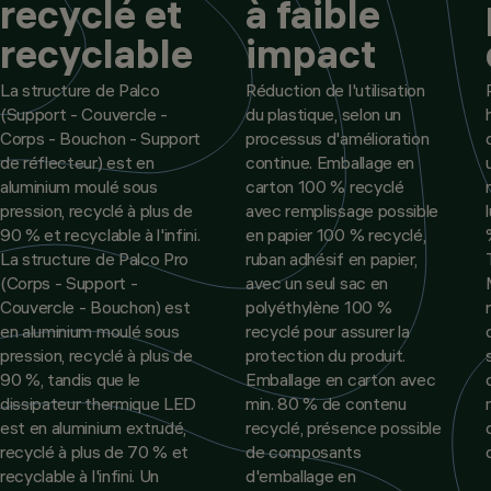
recyclé et
à faible
recyclable
impact
La structure de Palco
Réduction de l'utilisation
(Support - Couvercle -
du plastique, selon un
Corps - Bouchon - Support
processus d'amélioration
de réflecteur) est en
continue. Emballage en
aluminium moulé sous
carton 100 % recyclé
pression, recyclé à plus de
avec remplissage possible
90 % et recyclable à l'infini.
en papier 100 % recyclé,
La structure de Palco Pro
ruban adhésif en papier,
(Corps - Support -
avec un seul sac en
Couvercle - Bouchon) est
polyéthylène 100 %
en aluminium moulé sous
recyclé pour assurer la
pression, recyclé à plus de
protection du produit.
90 %, tandis que le
Emballage en carton avec
dissipateur thermique LED
min. 80 % de contenu
est en aluminium extrudé,
recyclé, présence possible
recyclé à plus de 70 % et
de composants
recyclable à l'infini. Un
d'emballage en