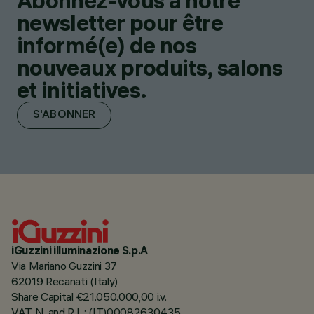
Abonnez-vous à notre
newsletter pour être
informé(e) de nos
nouveaux produits, salons
et initiatives.
S'ABONNER
iGuzzini illuminazione S.p.A
Via Mariano Guzzini 37
62019 Recanati (Italy)
Share Capital €21.050.000,00 i.v.
VAT N. and R.I. : (IT)00082630435