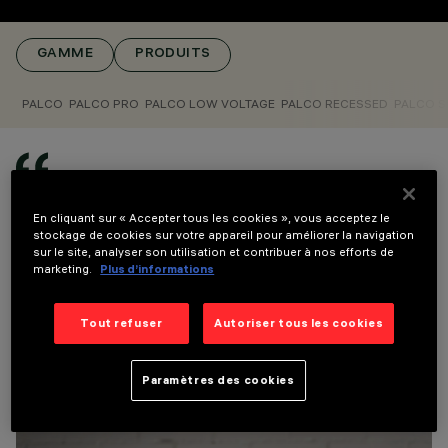
, PLAFONNIERS
DESIGN
GAMME
PRODUITS
ARTEC STUDIO
PRODUITS
766
PALCO
PALCO PRO
PALCO LOW VOLTAGE
PALCO RECESSED
PALCO S
AWARDS
Chaque œuvre d'art, chaque espace, a une
âme. Le projecteur Palco est le pinceau qui la
En cliquant sur « Accepter tous les cookies », vous acceptez le
révèle. Tel un artiste peignant avec la lumière,
stockage de cookies sur votre appareil pour améliorer la navigation
sur le site, analyser son utilisation et contribuer à nos efforts de
j'ai créé un outil qui non seulement illumine,
marketing.
Plus d’informations
mais cherche à sculpter l'architecture. Il
transforme chaque surface en une
expression et habite l'espace pour en révéler
Tout refuser
Autoriser tous les cookies
l'essence.
MAURICI GINÉS
Paramètres des cookies