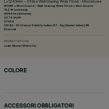
L=1243mm – Ottica Wall Grazing Wide Flood - Microlouvre
WGWF + Microlouvre - Wall Grazing Wide Flood + Microlouvre
15.2 W (sistema)
649.6 lm (sistema)
42.74 lm/W
2700 K
CRI
82
- Rf (Colour Fidelity Index) 87 - Rg (Gamut Index) 95
External
PROGETTATO DA
Jean-Michel Wilmotte
COLORE
ACCESSORI OBBLIGATORI