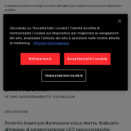
È necessario ordinare uno degli accessori obbligatori per installare e utilizzare correttamente il
prodotto:
Cliccando su “Accetta tutti i cookie”, l'utente accetta di
memorizzare i cookie sul dispositivo per migliorare la navigazione
del sito, analizzare l'utilizzo del sito e assistere nelle nostre attività
di marketing.
Ulteriori informazioni
COMPONENTI OPZIONALI
Rifiuta tutti
Accetta tutti i cookie
Impostazioni cookie
DATI TECNICI
ULTIMO AGGIORNAMENTO: 05/08/2026
DESCRIZIONE
Prodotto lineare per illuminazione a luce diretta, finalizzato
all’impiego di sorgenti luminose LED monocromatiche.