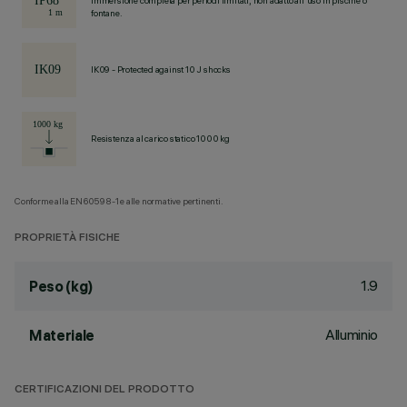
Immersione completa per periodi limitati, non adatto all'uso in piscine o
fontane.
IK09 - Protected against 10 J shocks
Resistenza al carico statico 1000 kg
Conforme alla EN60598-1 e alle normative pertinenti.
PROPRIETÀ FISICHE
1.9
Peso (kg)
Alluminio
Materiale
CERTIFICAZIONI DEL PRODOTTO