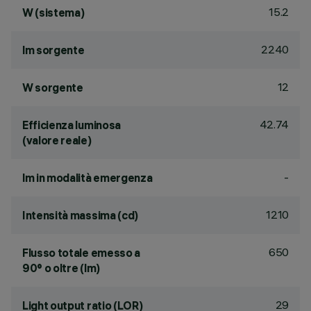
15.2
W (sistema)
2240
lm sorgente
12
W sorgente
42.74
Efficienza luminosa
(valore reale)
-
lm in modalità emergenza
1210
Intensità massima (cd)
650
Flusso totale emesso a
90° o oltre (lm)
29
Light output ratio (LOR)