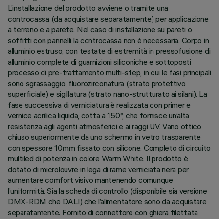
L’installazione del prodotto avviene o tramite una
controcassa (da acquistare separatamente) per applicazione
a terreno e a parete. Nel caso di installazione su pareti o
soffitti con pannelli la controcassa non è necessaria. Corpo in
alluminio estruso, con testate di estremità in pressofusione di
alluminio complete di guarnizioni siliconiche e sottoposti
processo di pre-trattamento multi-step, in cui le fasi principali
sono sgrassaggio, fluorozirconatura (strato protettivo
superficiale) e sigillatura (strato nano-strutturato ai silani). La
fase successiva di verniciatura è realizzata con primer e
vernice acrilica liquida, cotta a 150°, che fornisce un’alta
resistenza agli agenti atmosferici e ai raggi UV. Vano ottico
chiuso superiormente da uno schermo in vetro trasparente
con spessore 10mm fissato con silicone. Completo di circuito
multiled di potenza in colore Warm White. Il prodotto è
dotato di microlouvre in lega di rame verniciata nera per
aumentare comfort visivo mantenendo comunque
l’uniformità. Sia la scheda di controllo (disponibile sia versione
DMX-RDM che DALI) che l’alimentatore sono da acquistare
separatamente. Fornito di connettore con ghiera filettata