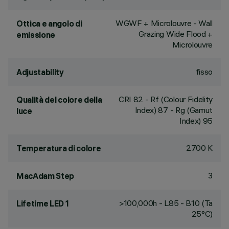
WGWF + Microlouvre - Wall
Ottica e angolo di
Grazing Wide Flood +
emissione
Microlouvre
fisso
Adjustability
CRI
82
- Rf (Colour Fidelity
Qualità del colore della
Index) 87 - Rg (Gamut
luce
Index) 95
2700 K
Temperatura di colore
3
MacAdam Step
>100,000h - L85 - B10 (Ta
Lifetime LED 1
25°C)