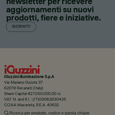
newsletter per ricevere
aggiornamenti su nuovi
prodotti, fiere e iniziative.
ISCRIVITI
iGuzzini illuminazione S.p.A
Via Mariano Guzzini 37
62019 Recanati (Italy)
Share Capital €21.050.000,00 i.v.
VAT N. and R.I. : (IT)00082630435
CCIAA Macerata, R.E.A. 40632