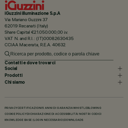
iGuzzini illuminazione S.p.A
Via Mariano Guzzini 37
62019 Recanati (Italy)
Share Capital €21.050.000,00 i.v.
VAT N. and R.I. : (IT)00082630435
CCIAA Macerata, R.E.A. 40632
Contatti e dove trovarci
Social
Prodotti
Chi siamo
PRIVACY
CERTIFICAZIONI
5 ANNI DI GARANZIA
WHISTLEBLOWING
COOKIE POLICY
DICHIARAZIONE DI ACCESSIBILITÀ
I NOSTRI CODICI
KNOWLEDGE BASE (LOGIN NECESSARIO)
DOWNLOADS