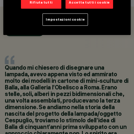
Rifiuta tutti
Accetta tutti i cookie
OVERVIEW
PRODOTTI
Impostazioni cookie
CATEGORIE
SHOP ONLINE
LAMPADE DA TERRA,
PIANTANE E LAMPADE
DA TAVOLO
DESIGN
ENNIO LUCINI
PRODOTTI
Quando mi chiesero di disegnare una
3
lampada, avevo appena visto ed ammirato
SHOP ONLINE
molto dei modelli in cartone di mini-sculture di
Balla, alla Galleria l’Obelisco a Roma. Erano
stelle, soli, alberi in pezzi bidimensionali che,
una volta assemblati, producevano la terza
dimensione. Se andiamo nella storia della
nascita del progetto della lampada/oggetto
Cespuglio, troviamo lo stimolo dell’idea di
Balla di cinquant’anni prima sviluppato con un
approccio chiaramente pop. Lo spirito era