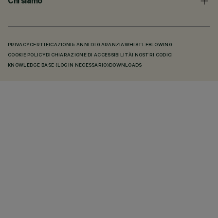
Chi siamo
PRIVACY
CERTIFICAZIONI
5 ANNI DI GARANZIA
WHISTLEBLOWING
COOKIE POLICY
DICHIARAZIONE DI ACCESSIBILITÀ
I NOSTRI CODICI
KNOWLEDGE BASE (LOGIN NECESSARIO)
DOWNLOADS