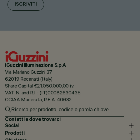
ISCRIVITI
iGuzzini illuminazione S.p.A
Via Mariano Guzzini 37
62019 Recanati (Italy)
Share Capital €21.050.000,00 i.v.
VAT N. and R.I. : (IT)00082630435
CCIAA Macerata, R.E.A. 40632
Contatti e dove trovarci
Social
Prodotti