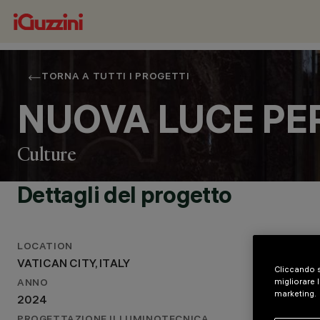
TORNA A TUTTI I PROGETTI
NUOVA LUCE PER
Culture
Dettagli del progetto
LOCATION
VATICAN CITY, ITALY
Cliccando s
LOCALITÀ
migliorare l
ANNO
marketing.
VATICAN CITY, ITALY
2024
ANNO