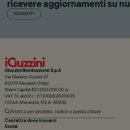
ricevere aggiornamenti su nuov
ISCRIVITI
iGuzzini illuminazione S.p.A
Via Mariano Guzzini 37
62019 Recanati (Italy)
Share Capital €21.050.000,00 i.v.
VAT N. and R.I. : (IT)00082630435
CCIAA Macerata, R.E.A. 40632
Contatti e dove trovarci
Social