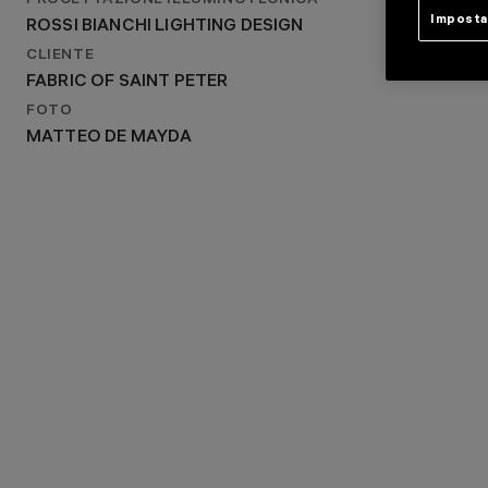
PROGETTAZIONE ILLUMINOTECNICA
2024
Imposta
ROSSI BIANCHI LIGHTING DESIGN
PROGETTAZIONE ILLUMINOTECNICA
ROSSI BIANCHI LIGHTING DESIGN
CLIENTE
FABRIC OF SAINT PETER
FOTO
MATTEO DE MAYDA