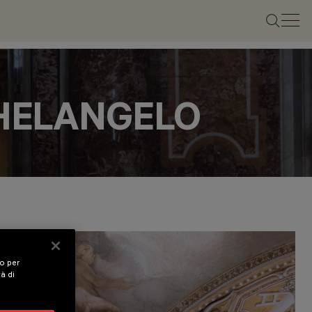
CHELANGELO
vo per
tà di