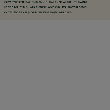
PRIVACY
CERTIFICAZIONI
5 ANNI DI GARANZIA
WHISTLEBLOWING
COOKIE POLICY
DICHIARAZIONE DI ACCESSIBILITÀ
I NOSTRI CODICI
KNOWLEDGE BASE (LOGIN NECESSARIO)
DOWNLOADS