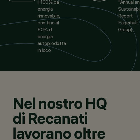
il 100% da
"
Annual a
energia
Sustainabil
rinnovabile,
Report
con fino al
Fagerhult
50% di
Group)
energia
autoprodotta
in loco
Nel nostro HQ
di Recanati
lavorano oltre