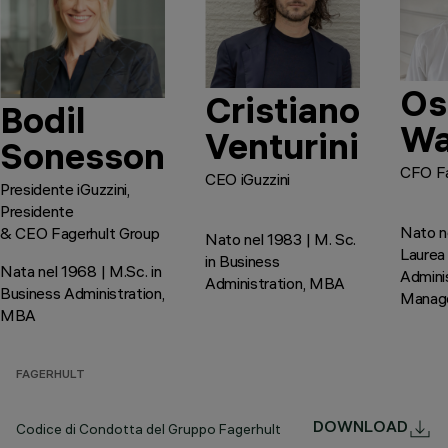
Os
Cristiano
Bodil
Wa
Venturini
Sonesson
CFO Fa
CEO iGuzzini
Presidente iGuzzini,
Presidente
Nato n
& CEO Fagerhult Group
Nato nel 1983 | M. Sc.
Laurea 
in Business
Nata nel 1968 | M.Sc. in
Admini
Administration, MBA
Business Administration,
Manag
MBA
FAGERHULT
Codice di Condotta del Gruppo Fagerhult
DOWNLOAD