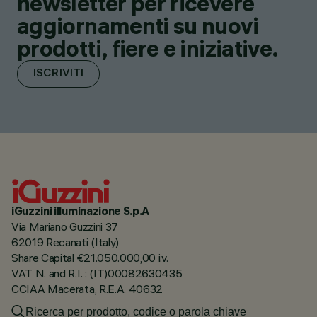
newsletter per ricevere
aggiornamenti su nuovi
prodotti, fiere e iniziative.
ISCRIVITI
iGuzzini illuminazione S.p.A
Via Mariano Guzzini 37
62019 Recanati (Italy)
Share Capital €21.050.000,00 i.v.
VAT N. and R.I. : (IT)00082630435
CCIAA Macerata, R.E.A. 40632