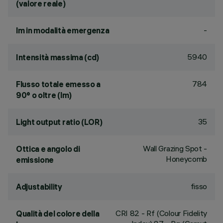
(valore reale)
-
lm in modalità emergenza
5940
Intensità massima (cd)
784
Flusso totale emesso a
90° o oltre (lm)
35
Light output ratio (LOR)
Wall Grazing Spot -
Ottica e angolo di
Honeycomb
emissione
fisso
Adjustability
CRI
82
- Rf (Colour Fidelity
Qualità del colore della