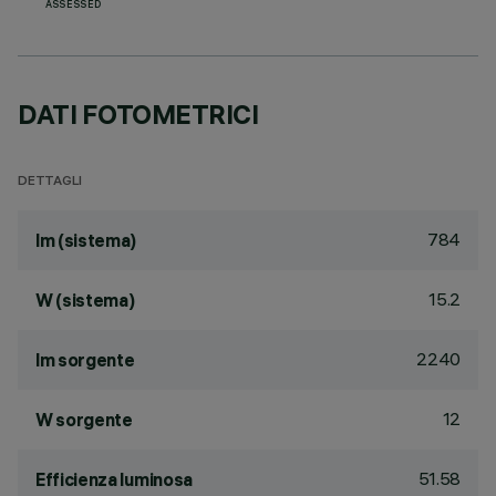
ASSESSED
DATI FOTOMETRICI
DETTAGLI
784
lm (sistema)
15.2
W (sistema)
2240
lm sorgente
12
W sorgente
51.58
Efficienza luminosa