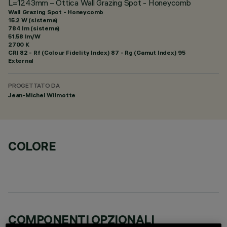
L=1243mm – Ottica Wall Grazing Spot - Honeycomb
Wall Grazing Spot - Honeycomb
15.2 W (sistema)
784 lm (sistema)
51.58 lm/W
2700 K
CRI
82
- Rf (Colour Fidelity Index) 87 - Rg (Gamut Index) 95
External
PROGETTATO DA
Jean-Michel Wilmotte
COLORE
COMPONENTI OPZIONALI