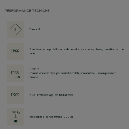
PERFORMANCE TECNICHE
Classe III
Completamente protetto contro la penetrazione della polvere, protetto contro le
onde.
IP68 1m
Immersione completa per periodi limitati, non adatto all'uso in piscine o
fontane.
IK09 - Protected against 10 J shocks
Resistenza al carico statico 1000 kg