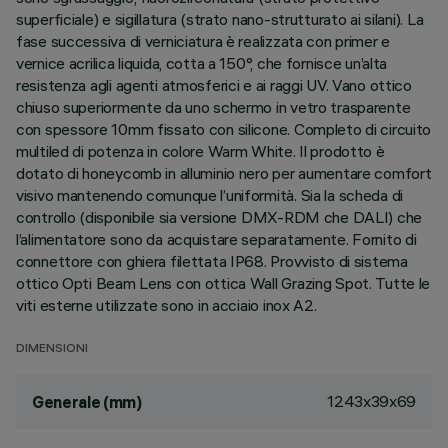
superficiale) e sigillatura (strato nano-strutturato ai silani). La
fase successiva di verniciatura è realizzata con primer e
vernice acrilica liquida, cotta a 150°, che fornisce un’alta
resistenza agli agenti atmosferici e ai raggi UV. Vano ottico
chiuso superiormente da uno schermo in vetro trasparente
con spessore 10mm fissato con silicone. Completo di circuito
multiled di potenza in colore Warm White. Il prodotto è
dotato di honeycomb in alluminio nero per aumentare comfort
visivo mantenendo comunque l’uniformità. Sia la scheda di
controllo (disponibile sia versione DMX-RDM che DALI) che
l’alimentatore sono da acquistare separatamente. Fornito di
connettore con ghiera filettata IP68. Provvisto di sistema
ottico Opti Beam Lens con ottica Wall Grazing Spot. Tutte le
viti esterne utilizzate sono in acciaio inox A2.
DIMENSIONI
1243x39x69
Generale (mm)