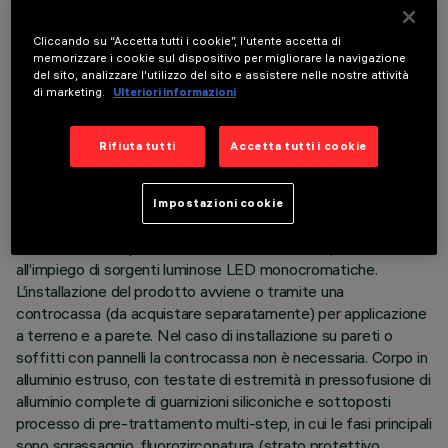
Cliccando su “Accetta tutti i cookie”, l'utente accetta di
memorizzare i cookie sul dispositivo per migliorare la navigazione
del sito, analizzare l'utilizzo del sito e assistere nelle nostre attività
di marketing.
Ulteriori informazioni
DATI TECNICI
Rifiuta tutti
Accetta tutti i cookie
ULTIMO AGGIORNAMENTO: 05/08/2026
Impostazioni cookie
DESCRIZIONE
Prodotto lineare per illuminazione a luce diretta, finalizzato
all’impiego di sorgenti luminose LED monocromatiche.
L’installazione del prodotto avviene o tramite una
controcassa (da acquistare separatamente) per applicazione
a terreno e a parete. Nel caso di installazione su pareti o
soffitti con pannelli la controcassa non è necessaria. Corpo in
alluminio estruso, con testate di estremità in pressofusione di
alluminio complete di guarnizioni siliconiche e sottoposti
processo di pre-trattamento multi-step, in cui le fasi principali
sono sgrassaggio, fluorozirconatura (strato protettivo