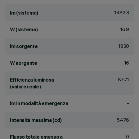
1482.3
lm (sistema)
16.9
W (sistema)
1830
lm sorgente
16
W sorgente
87.71
Efficienza luminosa
(valore reale)
-
lm in modalità emergenza
5476
Intensità massima (cd)
0
Flusso totale emesso a