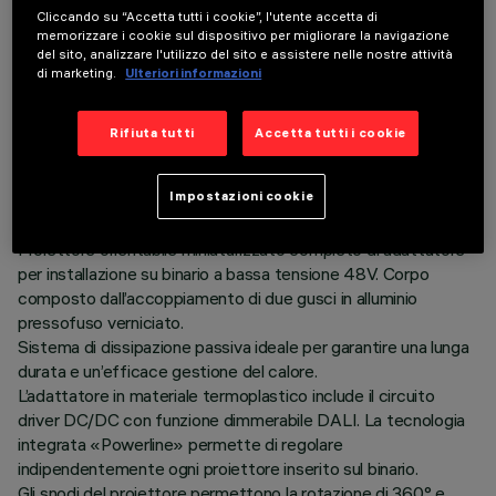
Cliccando su “Accetta tutti i cookie”, l'utente accetta di
memorizzare i cookie sul dispositivo per migliorare la navigazione
del sito, analizzare l'utilizzo del sito e assistere nelle nostre attività
di marketing.
Ulteriori informazioni
DATI TECNICI
Rifiuta tutti
Accetta tutti i cookie
ULTIMO AGGIORNAMENTO: 03/08/2026
Impostazioni cookie
DESCRIZIONE
Proiettore orientabile miniaturizzato completo di adattatore
per installazione su binario a bassa tensione 48V. Corpo
composto dall’accoppiamento di due gusci in alluminio
pressofuso verniciato.
Sistema di dissipazione passiva ideale per garantire una lunga
durata e un’efficace gestione del calore.
L’adattatore in materiale termoplastico include il circuito
driver DC/DC con funzione dimmerabile DALI. La tecnologia
integrata «Powerline» permette di regolare
indipendentemente ogni proiettore inserito sul binario.
Gli snodi del proiettore permettono la rotazione di 360° e