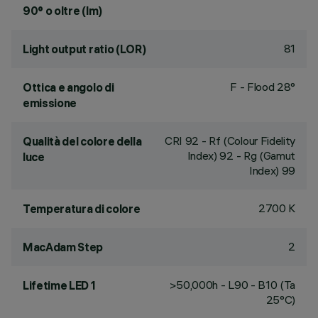
90° o oltre (lm)
81
Light output ratio (LOR)
F - Flood 28°
Ottica e angolo di
emissione
CRI
92
- Rf (Colour Fidelity
Qualità del colore della
Index) 92 - Rg (Gamut
luce
Index) 99
2700 K
Temperatura di colore
2
MacAdam Step
>50,000h - L90 - B10 (Ta
Lifetime LED 1
25°C)