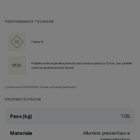
PERFORMANCE TECNICHE
Classe III
Protetto contro la penetrazione di corpi solidi superiori a 12 mm, non protetto
contro la penetrazione di liquidi.
Conforme alla EN60598-1 e alle normative pertinenti.
PROPRIETÀ FISICHE
1.05
Peso (kg)
Alluminio pressofuso e
Materiale
termoplastico