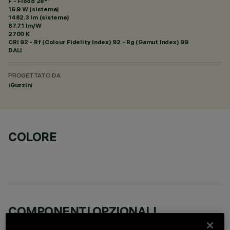
F - Flood 28°
16.9 W (sistema)
1482.3 lm (sistema)
87.71 lm/W
2700 K
CRI
92
- Rf (Colour Fidelity Index) 92 - Rg (Gamut Index) 99
DALI
PROGETTATO DA
iGuzzini
COLORE
COMPONENTI OPZIONALI