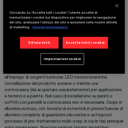
Cliccando su “Accetta tutti i cookie”, l'utente accetta di
memorizzare i cookie sul dispositivo per migliorare la navigazione
del sito, analizzare l'utilizzo del sito e assistere nelle nostre attività
di marketing.
Ulteriori informazioni
DATI TECNICI
Rifiuta tutti
Accetta tutti i cookie
ULTIMO AGGIORNAMENTO: 05/08/2026
Impostazioni cookie
DESCRIZIONE
Prodotto lineare per illuminazione a luce diretta, finalizzato
all’impiego di sorgenti luminose LED monocromatiche.
L’installazione del prodotto avviene o tramite una
controcassa (da acquistare separatamente) per applicazione
a terreno e a parete. Nel caso di installazione su pareti o
soffitti con pannelli la controcassa non è necessaria. Corpo in
alluminio estruso, con testate di estremità in pressofusione di
alluminio complete di guarnizioni siliconiche e sottoposti
processo di pre-trattamento multi-step, in cui le fasi principali
sono sgrassaggio, fluorozirconatura (strato protettivo