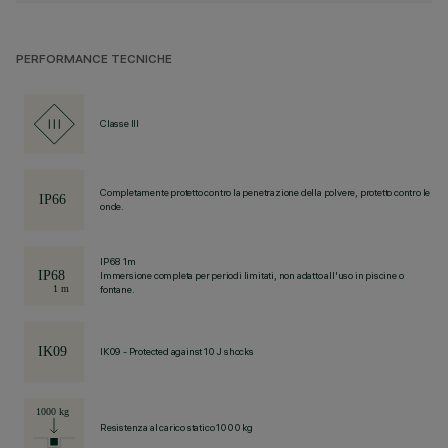
PERFORMANCE TECNICHE
Classe III
Completamente protetto contro la penetrazione della polvere, protetto contro le
onde.
IP68 1m
Immersione completa per periodi limitati, non adatto all'uso in piscine o
fontane.
IK09 - Protected against 10 J shocks
Resistenza al carico statico 1000 kg