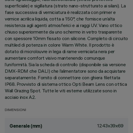
superficiale) e sigillatura (strato nano-strutturato ai silani). La
fase successiva di verniciatura è realizzata con primer e
vernice acrilica liquida, cotta a 150°, che fornisce un’alta
resistenza agli agenti atmosferici e ai raggi UV. Vano ottico
chiuso superiormente da uno schermo in vetro trasparente
con spessore 10mm fissato con silicone. Completo di circuito
multiled di potenza in colore Warm White. Il prodotto è
dotato di microlouvre in lega di rame verniciata nera per
aumentare comfort visivo mantenendo comunque
l’uniformità. Sia la scheda di controllo (disponibile sia versione
DMX-RDM che DALI) che l’alimentatore sono da acquistare
separatamente. Fornito di connettore con ghiera filettata
IP68. Provvisto di sistema ottico Opti Beam Lens con ottica
Wall Grazing Spot. Tutte le viti esterne utilizzate sono in
acciaio inox A2.
DIMENSIONI
1243x39x69
Generale (mm)