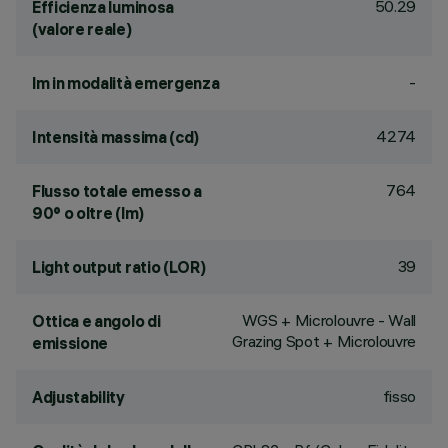
50.29
Efficienza luminosa
(valore reale)
-
lm in modalità emergenza
4274
Intensità massima (cd)
764
Flusso totale emesso a
90° o oltre (lm)
39
Light output ratio (LOR)
WGS + Microlouvre - Wall
Ottica e angolo di
Grazing Spot + Microlouvre
emissione
fisso
Adjustability