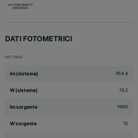
UK CONFORMITY
ASSESSED
DATI FOTOMETRICI
DETTAGLI
764.4
lm (sistema)
15.2
W (sistema)
1960
lm sorgente
12
W sorgente