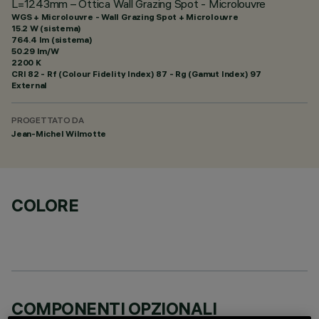
L=1243mm – Ottica Wall Grazing Spot - Microlouvre
WGS + Microlouvre - Wall Grazing Spot + Microlouvre
15.2 W (sistema)
764.4 lm (sistema)
50.29 lm/W
2200 K
CRI
82
- Rf (Colour Fidelity Index) 87 - Rg (Gamut Index) 97
External
PROGETTATO DA
Jean-Michel Wilmotte
COLORE
COMPONENTI OPZIONALI