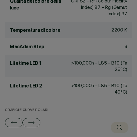
CRI
82
- Rf (Colour Fidelity
Qualità del colore della
Index) 87 - Rg (Gamut
luce
Index) 97
2200 K
Temperatura di colore
3
MacAdam Step
>100,000h - L85 - B10 (Ta
Lifetime LED 1
25°C)
>100,000h - L85 - B10 (Ta
Lifetime LED 2
40°C)
GRAFICI E CURVE POLARI