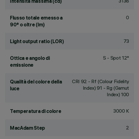
3138
Intensità massima (cd)
0
Flusso totale emesso a
90° o oltre (lm)
73
Light output ratio (LOR)
S - Spot 12°
Ottica e angolo di
emissione
CRI
92
- Rf (Colour Fidelity
Qualità del colore della
Index) 91 - Rg (Gamut
luce
Index) 100
3000 K
Temperatura di colore
2
MacAdam Step