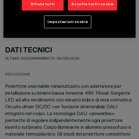
COMPONENTI OPZIONALI
Rifiuta tutti
Accetta tutti i cookie
Impostazioni cookie
DATI TECNICI
ULTIMO AGGIORNAMENTO: 06/08/2026
DESCRIZIONE
Proiettore orientabile miniaturizzato con adattatore per
installazione su binario bassa tensione 48V Filorail. Sorgente
LED ad alto rendimento con elevato indice di resa cromatica.
Circuito driver DC/DC con funzione dimmerabile DALI
integrato nel corpo. La tecnologia DALI «powerline»
permette di regolare indipendentemente ogni proiettore
inserito sul binario. Corpo illuminante in alluminio pressofuso e
materiale termoplastico. Gli snodi del proiettore consentono