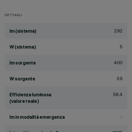
DETTAGLI
292
lm (sistema)
5
W (sistema)
400
lm sorgente
3.9
W sorgente
58.4
Efficienza luminosa
(valore reale)
-
lm in modalità emergenza