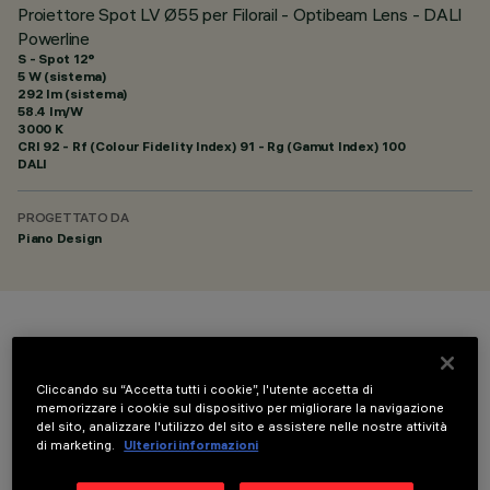
Proiettore Spot LV Ø55 per Filorail - Optibeam Lens - DALI
Powerline
S - Spot 12°
5 W (sistema)
292 lm (sistema)
58.4 lm/W
3000 K
CRI
92
- Rf (Colour Fidelity Index) 91 - Rg (Gamut Index) 100
DALI
PROGETTATO DA
Piano Design
COLORE
Cliccando su “Accetta tutti i cookie”, l'utente accetta di
memorizzare i cookie sul dispositivo per migliorare la navigazione
del sito, analizzare l'utilizzo del sito e assistere nelle nostre attività
di marketing.
Ulteriori informazioni