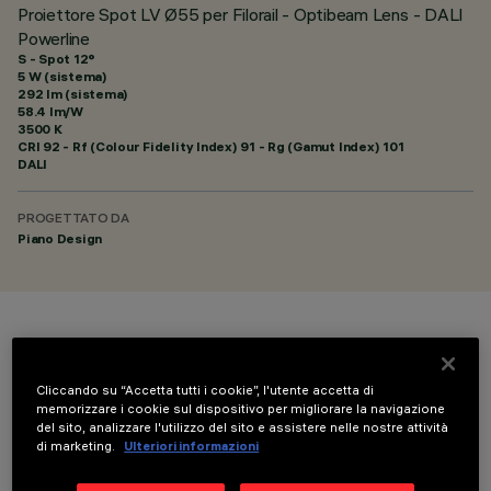
Proiettore Spot LV Ø55 per Filorail - Optibeam Lens - DALI
Powerline
S - Spot 12°
5 W (sistema)
292 lm (sistema)
58.4 lm/W
3500 K
CRI
92
- Rf (Colour Fidelity Index) 91 - Rg (Gamut Index) 101
DALI
PROGETTATO DA
Piano Design
COLORE
Cliccando su “Accetta tutti i cookie”, l'utente accetta di
memorizzare i cookie sul dispositivo per migliorare la navigazione
del sito, analizzare l'utilizzo del sito e assistere nelle nostre attività
di marketing.
Ulteriori informazioni