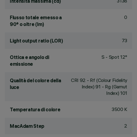
3138
Intensità massima (cd)
0
Flusso totale emesso a
90° o oltre (lm)
73
Light output ratio (LOR)
S - Spot 12°
Ottica e angolo di
emissione
CRI
92
- Rf (Colour Fidelity
Qualità del colore della
Index) 91 - Rg (Gamut
luce
Index) 101
3500 K
Temperatura di colore
2
MacAdam Step