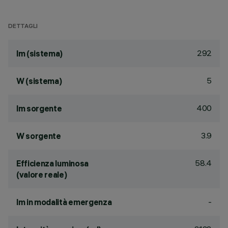
DETTAGLI
292
lm (sistema)
5
W (sistema)
400
lm sorgente
3.9
W sorgente
58.4
Efficienza luminosa
(valore reale)
-
lm in modalità emergenza