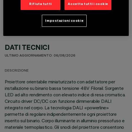
COMPONENTI OPZIONALI
Rifiuta tutti
Accetta tutti i cookie
Impostazioni cookie
DATI TECNICI
ULTIMO AGGIORNAMENTO: 06/08/2026
DESCRIZIONE
Proiettore orientabile miniaturizzato con adattatore per
installazione su binario bassa tensione 48V Filorail. Sorgente
LED ad alto rendimento con elevato indice di resa cromatica.
Circuito driver DC/DC con funzione dimmerabile DALI
integrato nel corpo. La tecnologia DALI «powerline»
permette di regolare indipendentemente ogni proiettore
inserito sul binario. Corpo illuminante in alluminio pressofuso e
materiale termoplastico. Gli snodi del proiettore consentono