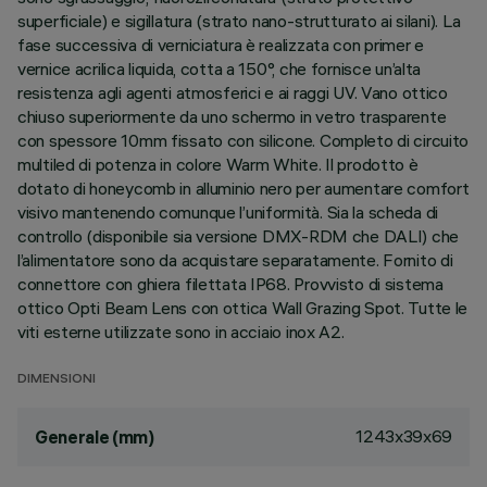
superficiale) e sigillatura (strato nano-strutturato ai silani). La
fase successiva di verniciatura è realizzata con primer e
vernice acrilica liquida, cotta a 150°, che fornisce un’alta
resistenza agli agenti atmosferici e ai raggi UV. Vano ottico
chiuso superiormente da uno schermo in vetro trasparente
con spessore 10mm fissato con silicone. Completo di circuito
multiled di potenza in colore Warm White. Il prodotto è
dotato di honeycomb in alluminio nero per aumentare comfort
visivo mantenendo comunque l’uniformità. Sia la scheda di
controllo (disponibile sia versione DMX-RDM che DALI) che
l’alimentatore sono da acquistare separatamente. Fornito di
connettore con ghiera filettata IP68. Provvisto di sistema
ottico Opti Beam Lens con ottica Wall Grazing Spot. Tutte le
viti esterne utilizzate sono in acciaio inox A2.
DIMENSIONI
1243x39x69
Generale (mm)