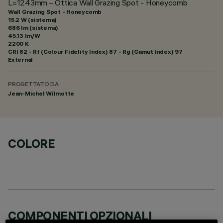
L=1243mm – Ottica Wall Grazing Spot - Honeycomb
Wall Grazing Spot - Honeycomb
15.2 W (sistema)
686 lm (sistema)
45.13 lm/W
2200 K
CRI
82
- Rf (Colour Fidelity Index) 87 - Rg (Gamut Index) 97
External
PROGETTATO DA
Jean-Michel Wilmotte
COLORE
COMPONENTI OPZIONALI