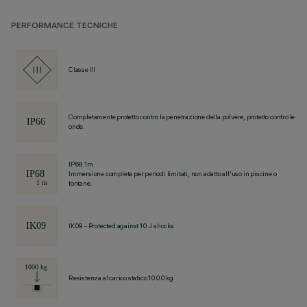
PERFORMANCE TECNICHE
Classe III
Completamente protetto contro la penetrazione della polvere, protetto contro le
onde.
IP68 1m
Immersione completa per periodi limitati, non adatto all'uso in piscine o
fontane.
IK09 - Protected against 10 J shocks
Resistenza al carico statico 1000 kg