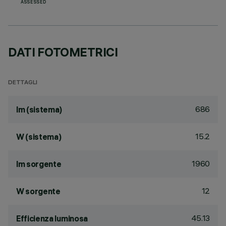
ASSESSED
DATI FOTOMETRICI
DETTAGLI
686
lm (sistema)
15.2
W (sistema)
1960
lm sorgente
12
W sorgente
45.13
Efficienza luminosa