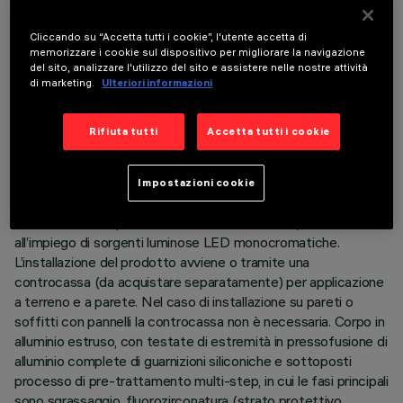
Cliccando su “Accetta tutti i cookie”, l'utente accetta di
memorizzare i cookie sul dispositivo per migliorare la navigazione
del sito, analizzare l'utilizzo del sito e assistere nelle nostre attività
di marketing.
Ulteriori informazioni
DATI TECNICI
Rifiuta tutti
Accetta tutti i cookie
ULTIMO AGGIORNAMENTO: 05/08/2026
Impostazioni cookie
DESCRIZIONE
Prodotto lineare per illuminazione a luce diretta, finalizzato
all’impiego di sorgenti luminose LED monocromatiche.
L’installazione del prodotto avviene o tramite una
controcassa (da acquistare separatamente) per applicazione
a terreno e a parete. Nel caso di installazione su pareti o
soffitti con pannelli la controcassa non è necessaria. Corpo in
alluminio estruso, con testate di estremità in pressofusione di
alluminio complete di guarnizioni siliconiche e sottoposti
processo di pre-trattamento multi-step, in cui le fasi principali
sono sgrassaggio, fluorozirconatura (strato protettivo