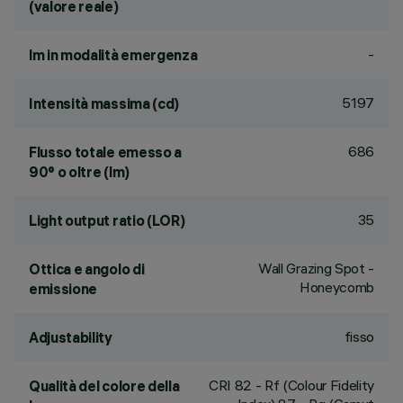
(valore reale)
-
lm in modalità emergenza
5197
Intensità massima (cd)
686
Flusso totale emesso a
90° o oltre (lm)
35
Light output ratio (LOR)
Wall Grazing Spot -
Ottica e angolo di
Honeycomb
emissione
fisso
Adjustability
CRI
82
- Rf (Colour Fidelity
Qualità del colore della