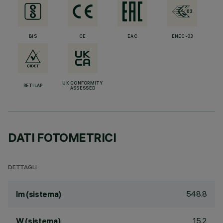
BIS
CE
EAC
ENEC-03
UK CONFORMITY
RETILAP
ASSESSED
DATI FOTOMETRICI
DETTAGLI
548.8
lm (sistema)
15.2
W (sistema)