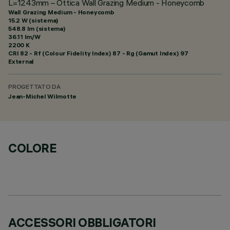
L=1243mm – Ottica Wall Grazing Medium - Honeycomb
Wall Grazing Medium - Honeycomb
15.2 W (sistema)
548.8 lm (sistema)
36.11 lm/W
2200 K
CRI
82
- Rf (Colour Fidelity Index) 87 - Rg (Gamut Index) 97
External
PROGETTATO DA
Jean-Michel Wilmotte
COLORE
ACCESSORI OBBLIGATORI