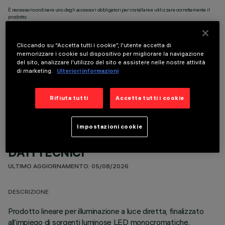
È necessario ordinare uno degli accessori obbligatori per installare e utilizzare correttamente il
prodotto:
Cliccando su “Accetta tutti i cookie”, l'utente accetta di
memorizzare i cookie sul dispositivo per migliorare la navigazione
del sito, analizzare l'utilizzo del sito e assistere nelle nostre attività
di marketing.
Ulteriori informazioni
COMPONENTI OPZIONALI
Rifiuta tutti
Accetta tutti i cookie
Impostazioni cookie
DATI TECNICI
ULTIMO AGGIORNAMENTO: 05/08/2026
DESCRIZIONE
Prodotto lineare per illuminazione a luce diretta, finalizzato
all’impiego di sorgenti luminose LED monocromatiche.