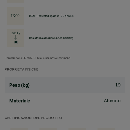
IK09 - Protected against 10 J shocks
Resistenza al carico statico 1000 kg
Conforme alla EN60598-1 e alle normative pertinenti.
PROPRIETÀ FISICHE
1.9
Peso (kg)
Alluminio
Materiale
CERTIFICAZIONI DEL PRODOTTO