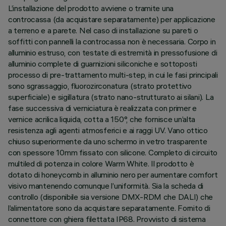
L’installazione del prodotto avviene o tramite una
controcassa (da acquistare separatamente) per applicazione
a terreno e a parete. Nel caso di installazione su pareti o
soffitti con pannelli la controcassa non è necessaria. Corpo in
alluminio estruso, con testate di estremità in pressofusione di
alluminio complete di guarnizioni siliconiche e sottoposti
processo di pre-trattamento multi-step, in cui le fasi principali
sono sgrassaggio, fluorozirconatura (strato protettivo
superficiale) e sigillatura (strato nano-strutturato ai silani). La
fase successiva di verniciatura è realizzata con primer e
vernice acrilica liquida, cotta a 150°, che fornisce un’alta
resistenza agli agenti atmosferici e ai raggi UV. Vano ottico
chiuso superiormente da uno schermo in vetro trasparente
con spessore 10mm fissato con silicone. Completo di circuito
multiled di potenza in colore Warm White. Il prodotto è
dotato di honeycomb in alluminio nero per aumentare comfort
visivo mantenendo comunque l’uniformità. Sia la scheda di
controllo (disponibile sia versione DMX-RDM che DALI) che
l’alimentatore sono da acquistare separatamente. Fornito di
connettore con ghiera filettata IP68. Provvisto di sistema