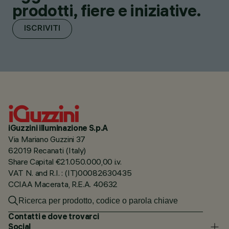
prodotti, fiere e iniziative.
ISCRIVITI
iGuzzini illuminazione S.p.A
Via Mariano Guzzini 37
62019 Recanati (Italy)
Share Capital €21.050.000,00 i.v.
VAT N. and R.I. : (IT)00082630435
CCIAA Macerata, R.E.A. 40632
Contatti e dove trovarci
Social