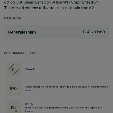
ottico Opti Beam Lens con ottica Wall Grazing Medium.
Tutte le viti esterne utilizzate sono in acciaio inox A2.
DIMENSIONI
1243x39x69
Generale (mm)
PERFORMANCE TECNICHE
Classe III
Completamente protetto contro la penetrazione della polvere, protetto contro le
onde.
IP68 1m
Immersione completa per periodi limitati, non adatto all'uso in piscine o
fontane.