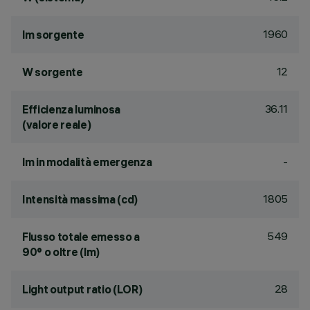
1960
lm sorgente
12
W sorgente
36.11
Efficienza luminosa
(valore reale)
-
lm in modalità emergenza
1805
Intensità massima (cd)
549
Flusso totale emesso a
90° o oltre (lm)
28
Light output ratio (LOR)