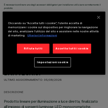
È necessario ordinare uno degli accessori obbligatori per installare e utilizzare correttamente il
prodotto:
Cliccando su “Accetta tutti i cookie”, l'utente accetta di
memorizzare i cookie sul dispositivo per migliorare la navigazione
del sito, analizzare l'utilizzo del sito e assistere nelle nostre attività
di marketing.
Ulteriori informazioni
COMPONENTI OPZIONALI
Rifiuta tutti
Accetta tutti i cookie
Impostazioni cookie
DATI TECNICI
ULTIMO AGGIORNAMENTO: 05/08/2026
DESCRIZIONE
Prodotto lineare per illuminazione a luce diretta, finalizzato
all’impiego di sorgenti luminose LED monocromatiche.