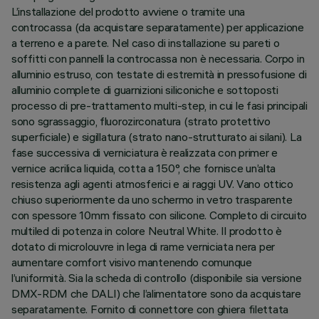
L’installazione del prodotto avviene o tramite una
controcassa (da acquistare separatamente) per applicazione
a terreno e a parete. Nel caso di installazione su pareti o
soffitti con pannelli la controcassa non è necessaria. Corpo in
alluminio estruso, con testate di estremità in pressofusione di
alluminio complete di guarnizioni siliconiche e sottoposti
processo di pre-trattamento multi-step, in cui le fasi principali
sono sgrassaggio, fluorozirconatura (strato protettivo
superficiale) e sigillatura (strato nano-strutturato ai silani). La
fase successiva di verniciatura è realizzata con primer e
vernice acrilica liquida, cotta a 150°, che fornisce un’alta
resistenza agli agenti atmosferici e ai raggi UV. Vano ottico
chiuso superiormente da uno schermo in vetro trasparente
con spessore 10mm fissato con silicone. Completo di circuito
multiled di potenza in colore Neutral White. Il prodotto è
dotato di microlouvre in lega di rame verniciata nera per
aumentare comfort visivo mantenendo comunque
l’uniformità. Sia la scheda di controllo (disponibile sia versione
DMX-RDM che DALI) che l’alimentatore sono da acquistare
separatamente. Fornito di connettore con ghiera filettata