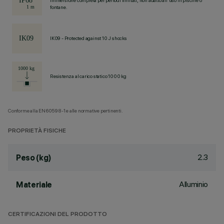
Immersione completa per periodi limitati, non adatto all'uso in piscine o
fontane.
IK09 - Protected against 10 J shocks
Resistenza al carico statico 1000 kg
Conforme alla EN60598-1 e alle normative pertinenti.
PROPRIETÀ FISICHE
2.3
Peso (kg)
Alluminio
Materiale
CERTIFICAZIONI DEL PRODOTTO