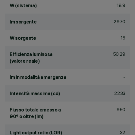
18.9
W (sistema)
2970
lm sorgente
15
W sorgente
50.29
Efficienza luminosa
(valore reale)
-
lm in modalità emergenza
2233
Intensità massima (cd)
950
Flusso totale emesso a
90° o oltre (lm)
32
Light output ratio (LOR)