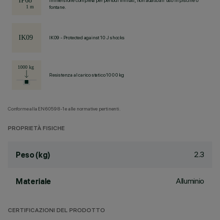
Immersione completa per periodi limitati, non adatto all'uso in piscine o
fontane.
IK09 - Protected against 10 J shocks
Resistenza al carico statico 1000 kg
Conforme alla EN60598-1 e alle normative pertinenti.
PROPRIETÀ FISICHE
2.3
Peso (kg)
Alluminio
Materiale
CERTIFICAZIONI DEL PRODOTTO