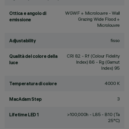
WGWF + Microlouvre - Wall
Ottica e angolo di
Grazing Wide Flood +
emissione
Microlouvre
fisso
Adjustability
CRI
82
- Rf (Colour Fidelity
Qualità del colore della
Index) 86 - Rg (Gamut
luce
Index) 95
4000 K
Temperatura di colore
3
MacAdam Step
>100,000h - L85 - B10 (Ta
Lifetime LED 1
25°C)