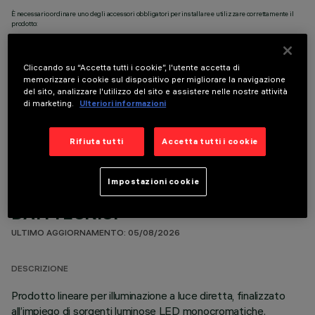
È necessario ordinare uno degli accessori obbligatori per installare e utilizzare correttamente il
prodotto:
Cliccando su “Accetta tutti i cookie”, l'utente accetta di
memorizzare i cookie sul dispositivo per migliorare la navigazione
del sito, analizzare l'utilizzo del sito e assistere nelle nostre attività
di marketing.
Ulteriori informazioni
COMPONENTI OPZIONALI
Rifiuta tutti
Accetta tutti i cookie
Impostazioni cookie
DATI TECNICI
ULTIMO AGGIORNAMENTO: 05/08/2026
DESCRIZIONE
Prodotto lineare per illuminazione a luce diretta, finalizzato
all’impiego di sorgenti luminose LED monocromatiche.