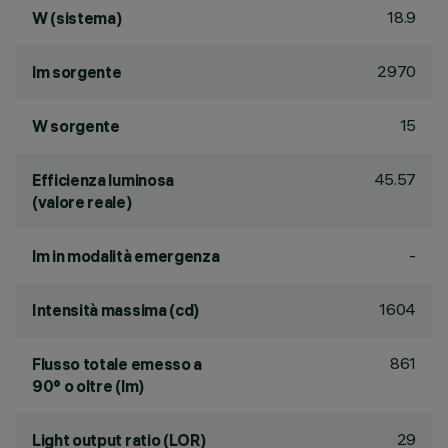
18.9
W (sistema)
2970
lm sorgente
15
W sorgente
45.57
Efficienza luminosa
(valore reale)
-
lm in modalità emergenza
1604
Intensità massima (cd)
861
Flusso totale emesso a
90° o oltre (lm)
29
Light output ratio (LOR)