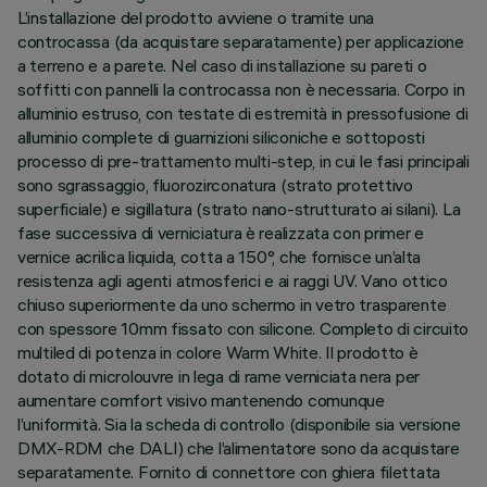
L’installazione del prodotto avviene o tramite una
controcassa (da acquistare separatamente) per applicazione
a terreno e a parete. Nel caso di installazione su pareti o
soffitti con pannelli la controcassa non è necessaria. Corpo in
alluminio estruso, con testate di estremità in pressofusione di
alluminio complete di guarnizioni siliconiche e sottoposti
processo di pre-trattamento multi-step, in cui le fasi principali
sono sgrassaggio, fluorozirconatura (strato protettivo
superficiale) e sigillatura (strato nano-strutturato ai silani). La
fase successiva di verniciatura è realizzata con primer e
vernice acrilica liquida, cotta a 150°, che fornisce un’alta
resistenza agli agenti atmosferici e ai raggi UV. Vano ottico
chiuso superiormente da uno schermo in vetro trasparente
con spessore 10mm fissato con silicone. Completo di circuito
multiled di potenza in colore Warm White. Il prodotto è
dotato di microlouvre in lega di rame verniciata nera per
aumentare comfort visivo mantenendo comunque
l’uniformità. Sia la scheda di controllo (disponibile sia versione
DMX-RDM che DALI) che l’alimentatore sono da acquistare
separatamente. Fornito di connettore con ghiera filettata