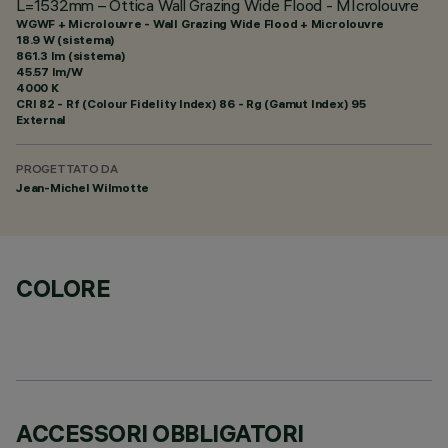
L=1532mm – Ottica Wall Grazing Wide Flood - MIcrolouvre
WGWF + Microlouvre - Wall Grazing Wide Flood + Microlouvre
18.9 W (sistema)
861.3 lm (sistema)
45.57 lm/W
4000 K
CRI
82
- Rf (Colour Fidelity Index) 86 - Rg (Gamut Index) 95
External
PROGETTATO DA
Jean-Michel Wilmotte
COLORE
ACCESSORI OBBLIGATORI