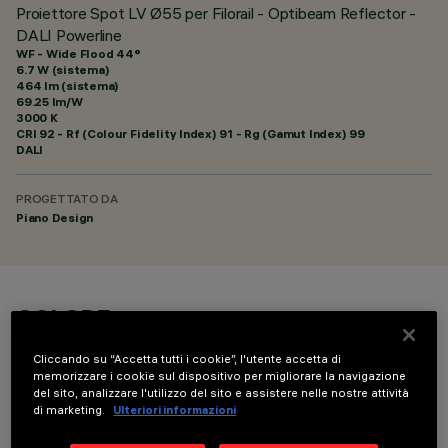
Proiettore Spot LV Ø55 per Filorail - Optibeam Reflector -
DALI Powerline
WF - Wide Flood 44°
6.7 W (sistema)
464 lm (sistema)
69.25 lm/W
3000 K
CRI
92
- Rf (Colour Fidelity Index) 91 - Rg (Gamut Index) 99
DALI
PROGETTATO DA
Piano Design
COLORE
Cliccando su “Accetta tutti i cookie”, l'utente accetta di
memorizzare i cookie sul dispositivo per migliorare la navigazione
del sito, analizzare l'utilizzo del sito e assistere nelle nostre attività
di marketing.
Ulteriori informazioni