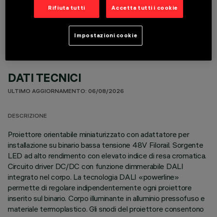
COMPONENTI OPZIONALI
Rifiuta tutti
Accetta tutti i cookie
Impostazioni cookie
DATI TECNICI
ULTIMO AGGIORNAMENTO: 06/08/2026
DESCRIZIONE
Proiettore orientabile miniaturizzato con adattatore per
installazione su binario bassa tensione 48V Filorail. Sorgente
LED ad alto rendimento con elevato indice di resa cromatica.
Circuito driver DC/DC con funzione dimmerabile DALI
integrato nel corpo. La tecnologia DALI «powerline»
permette di regolare indipendentemente ogni proiettore
inserito sul binario. Corpo illuminante in alluminio pressofuso e
materiale termoplastico. Gli snodi del proiettore consentono