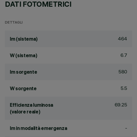
DATI FOTOMETRICI
DETTAGLI
464
lm (sistema)
6.7
W (sistema)
580
lm sorgente
5.5
W sorgente
69.25
Efficienza luminosa
(valore reale)
-
lm in modalità emergenza