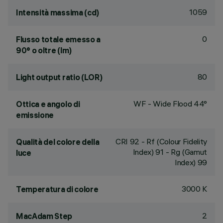
1059
Intensità massima (cd)
0
Flusso totale emesso a
90° o oltre (lm)
80
Light output ratio (LOR)
WF - Wide Flood 44°
Ottica e angolo di
emissione
CRI
92
- Rf (Colour Fidelity
Qualità del colore della
Index) 91 - Rg (Gamut
luce
Index) 99
3000 K
Temperatura di colore
2
MacAdam Step