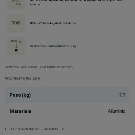
Immersione completa per periodi limitati, non adatto all'uso in piscine o
fontane.
IK09 - Protected against 10 J shocks
Resistenza al carico statico 1000 kg
Conforme alla EN60598-1 e alle normative pertinenti.
PROPRIETÀ FISICHE
2.3
Peso (kg)
Alluminio
Materiale
CERTIFICAZIONI DEL PRODOTTO