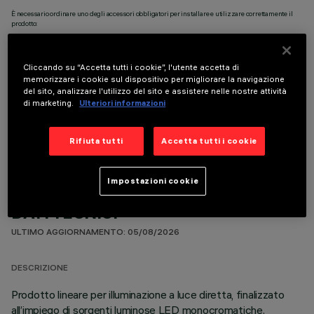
È necessario ordinare uno degli accessori obbligatori per installare e utilizzare correttamente il
prodotto:
Cliccando su “Accetta tutti i cookie”, l'utente accetta di
memorizzare i cookie sul dispositivo per migliorare la navigazione
del sito, analizzare l'utilizzo del sito e assistere nelle nostre attività
di marketing.
Ulteriori informazioni
COMPONENTI OPZIONALI
Rifiuta tutti
Accetta tutti i cookie
Impostazioni cookie
DATI TECNICI
ULTIMO AGGIORNAMENTO: 05/08/2026
DESCRIZIONE
Prodotto lineare per illuminazione a luce diretta, finalizzato
all’impiego di sorgenti luminose LED monocromatiche.