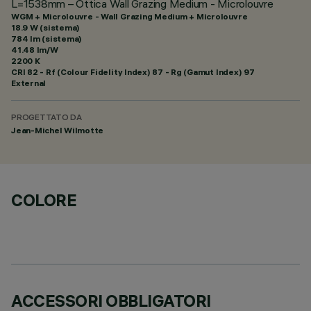
L=1538mm – Ottica Wall Grazing Medium - Microlouvre
WGM + Microlouvre - Wall Grazing Medium + Microlouvre
18.9 W (sistema)
784 lm (sistema)
41.48 lm/W
2200 K
CRI
82
- Rf (Colour Fidelity Index) 87 - Rg (Gamut Index) 97
External
PROGETTATO DA
Jean-Michel Wilmotte
COLORE
ACCESSORI OBBLIGATORI