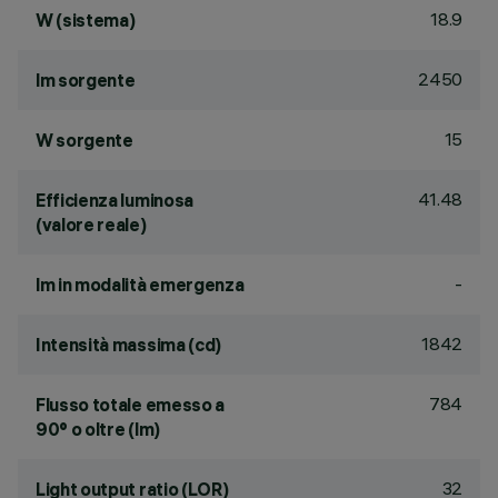
18.9
W (sistema)
2450
lm sorgente
15
W sorgente
41.48
Efficienza luminosa
(valore reale)
-
lm in modalità emergenza
1842
Intensità massima (cd)
784
Flusso totale emesso a
90° o oltre (lm)
32
Light output ratio (LOR)