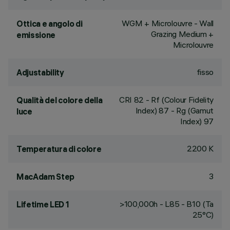
WGM + Microlouvre - Wall
Ottica e angolo di
Grazing Medium +
emissione
Microlouvre
fisso
Adjustability
CRI
82
- Rf (Colour Fidelity
Qualità del colore della
Index) 87 - Rg (Gamut
luce
Index) 97
2200 K
Temperatura di colore
3
MacAdam Step
>100,000h - L85 - B10 (Ta
Lifetime LED 1
25°C)