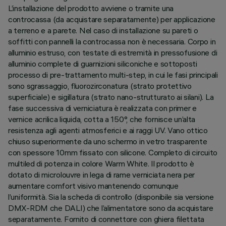
L’installazione del prodotto avviene o tramite una
controcassa (da acquistare separatamente) per applicazione
a terreno e a parete. Nel caso di installazione su pareti o
soffitti con pannelli la controcassa non è necessaria. Corpo in
alluminio estruso, con testate di estremità in pressofusione di
alluminio complete di guarnizioni siliconiche e sottoposti
processo di pre-trattamento multi-step, in cui le fasi principali
sono sgrassaggio, fluorozirconatura (strato protettivo
superficiale) e sigillatura (strato nano-strutturato ai silani). La
fase successiva di verniciatura è realizzata con primer e
vernice acrilica liquida, cotta a 150°, che fornisce un’alta
resistenza agli agenti atmosferici e ai raggi UV. Vano ottico
chiuso superiormente da uno schermo in vetro trasparente
con spessore 10mm fissato con silicone. Completo di circuito
multiled di potenza in colore Warm White. Il prodotto è
dotato di microlouvre in lega di rame verniciata nera per
aumentare comfort visivo mantenendo comunque
l’uniformità. Sia la scheda di controllo (disponibile sia versione
DMX-RDM che DALI) che l’alimentatore sono da acquistare
separatamente. Fornito di connettore con ghiera filettata