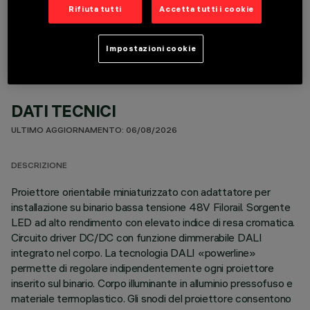
COMPONENTI OPZIONALI
Rifiuta tutti
Accetta tutti i cookie
Impostazioni cookie
DATI TECNICI
ULTIMO AGGIORNAMENTO: 06/08/2026
DESCRIZIONE
Proiettore orientabile miniaturizzato con adattatore per
installazione su binario bassa tensione 48V Filorail. Sorgente
LED ad alto rendimento con elevato indice di resa cromatica.
Circuito driver DC/DC con funzione dimmerabile DALI
integrato nel corpo. La tecnologia DALI «powerline»
permette di regolare indipendentemente ogni proiettore
inserito sul binario. Corpo illuminante in alluminio pressofuso e
materiale termoplastico. Gli snodi del proiettore consentono