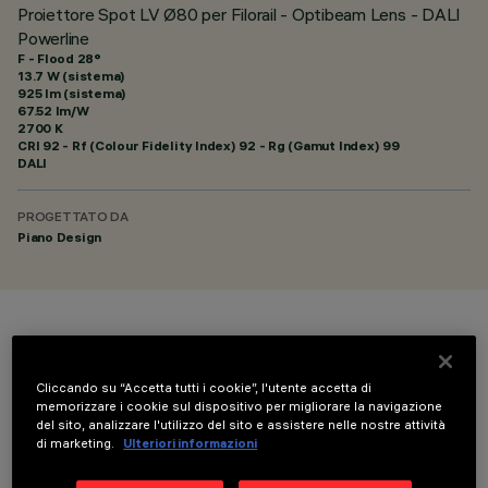
Proiettore Spot LV Ø80 per Filorail - Optibeam Lens - DALI
Powerline
F - Flood 28°
13.7 W (sistema)
925 lm (sistema)
67.52 lm/W
2700 K
CRI
92
- Rf (Colour Fidelity Index) 92 - Rg (Gamut Index) 99
DALI
PROGETTATO DA
Piano Design
COLORE
Cliccando su “Accetta tutti i cookie”, l'utente accetta di
memorizzare i cookie sul dispositivo per migliorare la navigazione
del sito, analizzare l'utilizzo del sito e assistere nelle nostre attività
di marketing.
Ulteriori informazioni