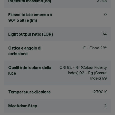
3243
Intensità massima (cd)
0
Flusso totale emesso a
90° o oltre (lm)
74
Light output ratio (LOR)
F - Flood 28°
Ottica e angolo di
emissione
CRI
92
- Rf (Colour Fidelity
Qualità del colore della
Index) 92 - Rg (Gamut
luce
Index) 99
2700 K
Temperatura di colore
2
MacAdam Step