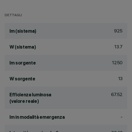
DETTAGLI
925
lm (sistema)
13.7
W (sistema)
1250
lm sorgente
13
W sorgente
67.52
Efficienza luminosa
(valore reale)
-
lm in modalità emergenza