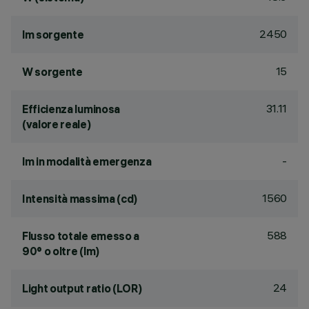
2450
lm sorgente
15
W sorgente
31.11
Efficienza luminosa
(valore reale)
-
lm in modalità emergenza
1560
Intensità massima (cd)
588
Flusso totale emesso a
90° o oltre (lm)
24
Light output ratio (LOR)