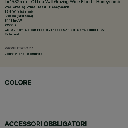
L=1532mm – Ottica Wall Grazing Wide Flood - Honeycomb
Wall Grazing Wide Flood - Honeycomb
18.9 W (sistema)
588 lm (sistema)
31.11 lm/W
2200 K
CRI
82
- Rf (Colour Fidelity Index) 87 - Rg (Gamut Index) 97
External
PROGETTATO DA
Jean-Michel Wilmotte
COLORE
ACCESSORI OBBLIGATORI