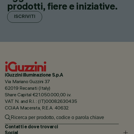
prodotti, fiere e iniziative.
ISCRIVITI
iGuzzini illuminazione S.p.A
Via Mariano Guzzini 37
62019 Recanati (Italy)
Share Capital €21.050.000,00 i.v.
VAT N. and R.I. : (IT)00082630435
CCIAA Macerata, R.E.A. 40632
Contatti e dove trovarci
Social