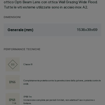
ottico Opti Beam Lens con ottica Wall Grazing Wide Flood.
Tutte le viti esterne utilizzate sono in acciaio inox A2.
DIMENSIONI
1538x39x69
Generale (mm)
PERFORMANCE TECNICHE
Classe III
Completamente protetto contro la penetrazione della polvere, protetto contro le
onde.
IP68 1m
Immersione completa per periodi limitati, non adatto all'uso in piscine o
fontane.