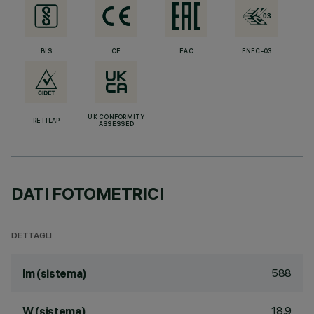
BIS
CE
EAC
ENEC-03
UK CONFORMITY
RETILAP
ASSESSED
DATI FOTOMETRICI
DETTAGLI
588
lm (sistema)
18.9
W (sistema)