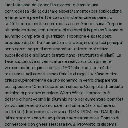
L’installazione del prodotto avviene o tramite una
controcassa (da acquistare separatamente) per applicazione
a terreno e a parete. Nel caso di installazione su pareti o
soffitti con pannelli la controcassa non è necessaria. Corpo in
alluminio estruso, con testate di estremità in pressofusione di
alluminio complete di guarnizioni siliconiche e sottoposti
processo di pre-trattamento multi-step, in cui le fasi principali
sono sgrassaggio, fluorozirconatura (strato protettivo
superficiale) e sigillatura (strato nano-strutturato ai silani). La
fase successiva di verniciatura è realizzata con primer e
vernice acrilica liquida, cotta a 150°, che fornisce un’alta
resistenza agli agenti atmosferici e ai raggi UV. Vano ottico
chiuso superiormente da uno schermo in vetro trasparente
con spessore 10mm fissato con silicone. Completo di circuito
multiled di potenza in colore Warm White. Il prodotto è
dotato di honeycomb in alluminio nero per aumentare comfort
visivo mantenendo comunque l’uniformità. Sia la scheda di
controllo (disponibile sia versione DMX-RDM che DALI) che
l’alimentatore sono da acquistare separatamente. Fornito di
connettore con ghiera filettata IP68. Provvisto di sistema