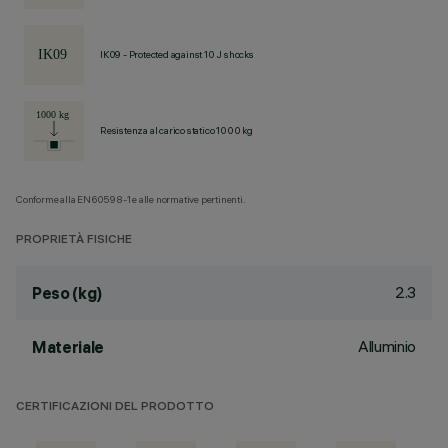
IK09 - Protected against 10 J shocks
Resistenza al carico statico 1000 kg
Conforme alla EN60598-1 e alle normative pertinenti.
PROPRIETÀ FISICHE
2.3
Peso (kg)
Alluminio
Materiale
CERTIFICAZIONI DEL PRODOTTO