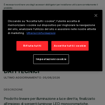
È necessario ordinare uno degli accessori obbligatori per installare e utilizzare correttamente il
prodotto:
Cliccando su “Accetta tutti i cookie”, l'utente accetta di
memorizzare i cookie sul dispositivo per migliorare la navigazione
del sito, analizzare l'utilizzo del sito e assistere nelle nostre attività
di marketing.
Ulteriori informazioni
COMPONENTI OPZIONALI
Rifiuta tutti
Accetta tutti i cookie
Impostazioni cookie
DATI TECNICI
ULTIMO AGGIORNAMENTO: 05/08/2026
DESCRIZIONE
Prodotto lineare per illuminazione a luce diretta, finalizzato
all’impiego di sorgenti luminose LED monocromatiche.