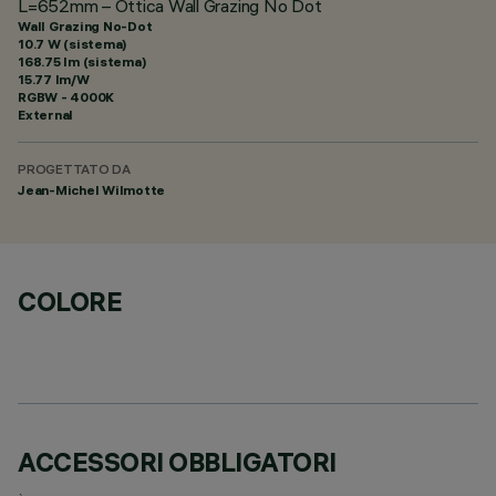
L=652mm – Ottica Wall Grazing No Dot
Wall Grazing No-Dot
10.7 W (sistema)
168.75 lm (sistema)
15.77 lm/W
RGBW - 4000K
External
PROGETTATO DA
Jean-Michel Wilmotte
COLORE
ACCESSORI OBBLIGATORI