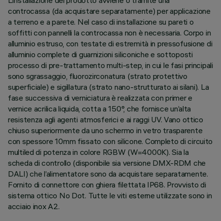
L’installazione del prodotto avviene o tramite una
controcassa (da acquistare separatamente) per applicazione
a terreno e a parete. Nel caso di installazione su pareti o
soffitti con pannelli la controcassa non è necessaria. Corpo in
alluminio estruso, con testate di estremità in pressofusione di
alluminio complete di guarnizioni siliconiche e sottoposti
processo di pre-trattamento multi-step, in cui le fasi principali
sono sgrassaggio, fluorozirconatura (strato protettivo
superficiale) e sigillatura (strato nano-strutturato ai silani). La
fase successiva di verniciatura è realizzata con primer e
vernice acrilica liquida, cotta a 150°, che fornisce un’alta
resistenza agli agenti atmosferici e ai raggi UV. Vano ottico
chiuso superiormente da uno schermo in vetro trasparente
con spessore 10mm fissato con silicone. Completo di circuito
multiled di potenza in colore RGBW (W=4000K). Sia la
scheda di controllo (disponibile sia versione DMX-RDM che
DALI) che l’alimentatore sono da acquistare separatamente.
Fornito di connettore con ghiera filettata IP68. Provvisto di
sistema ottico No Dot. Tutte le viti esterne utilizzate sono in
acciaio inox A2.