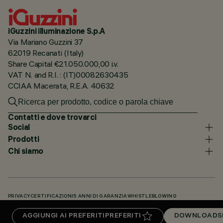
iGuzzini illuminazione S.p.A
Via Mariano Guzzini 37
62019 Recanati (Italy)
Share Capital €21.050.000,00 i.v.
VAT N. and R.I. : (IT)00082630435
CCIAA Macerata, R.E.A. 40632
Contatti e dove trovarci
Social
Prodotti
Chi siamo
PRIVACY
CERTIFICAZIONI
5 ANNI DI GARANZIA
WHISTLEBLOWING
COOKIE POLICY
DICHIARAZIONE DI ACCESSIBILITÀ
I NOSTRI CODICI
AGGIUNGI AI PREFERITI
PREFERITI
DOWNLOADS
KNOWLEDGE BASE (LOGIN NECESSARIO)
DOWNLOADS