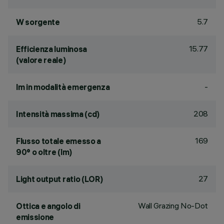
5.7
W sorgente
15.77
Efficienza luminosa
(valore reale)
-
lm in modalità emergenza
208
Intensità massima (cd)
169
Flusso totale emesso a
90° o oltre (lm)
27
Light output ratio (LOR)
Wall Grazing No-Dot
Ottica e angolo di
emissione