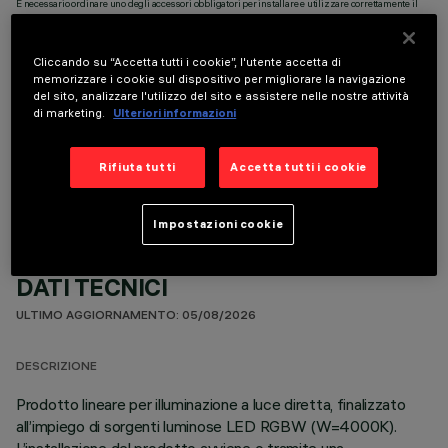
È necessario ordinare uno degli accessori obbligatori per installare e utilizzare correttamente il
prodotto:
Cliccando su “Accetta tutti i cookie”, l'utente accetta di
memorizzare i cookie sul dispositivo per migliorare la navigazione
del sito, analizzare l'utilizzo del sito e assistere nelle nostre attività
di marketing.
Ulteriori informazioni
COMPONENTI OPZIONALI
Rifiuta tutti
Accetta tutti i cookie
Impostazioni cookie
DATI TECNICI
ULTIMO AGGIORNAMENTO: 05/08/2026
DESCRIZIONE
Prodotto lineare per illuminazione a luce diretta, finalizzato
all’impiego di sorgenti luminose LED RGBW (W=4000K).