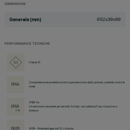
DIMENSIONI
652x39x69
Generale (mm)
PERFORMANCE TECNICHE
Classe III
Completamente protetto contro la penetrazione della polvere, protetto contro le
onde.
IP68 1m
Immersione completa per periodi limitati, non adatto all'uso in piscine o
fontane.
IK09 - Protected against 10 J shocks