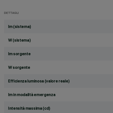
DETTAGLI
lm (sistema)
W (sistema)
lm sorgente
W sorgente
Efficienza luminosa (valore reale)
lm in modalità emergenza
Intensità massima (cd)