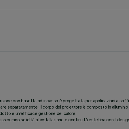
rsione con basetta ad incasso è progettata per applicazioni a soff
re separatamente. Il corpo del proiettore è composto in alluminio pr
dotto e un’efficace gestione del calore.
ssicurano solidità all’installazione e continuità estetica con il desi