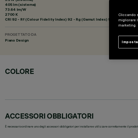
405 lm (sistema)
73.64 lm/W
2700 K
Cliccando s
CRI
92
- Rf (Colour Fidelity Index) 92 - Rg (Gamut Index) 97
migliorare l
marketing.
PROGETTATO DA
Piano Design
Imposta
COLORE
ACCESSORI OBBLIGATORI
È necessario ordinare uno degli accessori obbligatori per installare e utilizzare correttamente il prodot