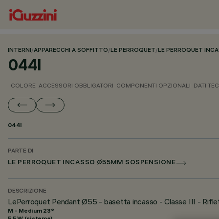
INTERNI
/
APPARECCHI A SOFFITTO
/
LE PERROQUET
/
LE PERROQUET INC
044I
COLORE
ACCESSORI OBBLIGATORI
COMPONENTI OPZIONALI
DATI TEC
044I
PARTE DI
LE PERROQUET INCASSO Ø55MM SOSPENSIONE
DESCRIZIONE
LePerroquet Pendant Ø55 - basetta incasso - Classe III - Rifle
M - Medium 23°
5.5 W (sistema)