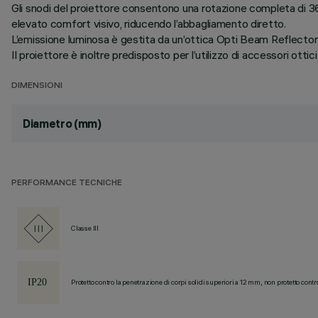
Gli snodi del proiettore consentono una rotazione completa di 360
elevato comfort visivo, riducendo l’abbagliamento diretto.
L’emissione luminosa è gestita da un’ottica Opti Beam Reflector i
Il proiettore è inoltre predisposto per l’utilizzo di accessori ottici 
DIMENSIONI
Diametro (mm)
PERFORMANCE TECNICHE
Classe III
Protetto contro la penetrazione di corpi solidi superiori a 12 mm, non protetto contr