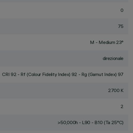
0
75
M - Medium 23°
direzionale
CRI
92
- Rf (Colour Fidelity Index) 92 - Rg (Gamut Index) 97
2700 K
2
>50,000h - L90 - B10 (Ta 25°C)