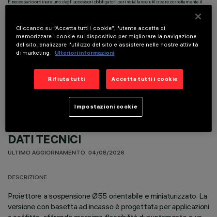
È necessario ordinare uno degli accessori obbligatori per installare e utilizzare correttamente il
prodotto:
Cliccando su “Accetta tutti i cookie”, l'utente accetta di
memorizzare i cookie sul dispositivo per migliorare la navigazione
del sito, analizzare l'utilizzo del sito e assistere nelle nostre attività
di marketing.
Ulteriori informazioni
COMPONENTI OPZIONALI
Rifiuta tutti
Accetta tutti i cookie
Impostazioni cookie
DATI TECNICI
ULTIMO AGGIORNAMENTO: 04/08/2026
DESCRIZIONE
Proiettore a sospensione Ø55 orientabile e miniaturizzato. La
versione con basetta ad incasso è progettata per applicazioni