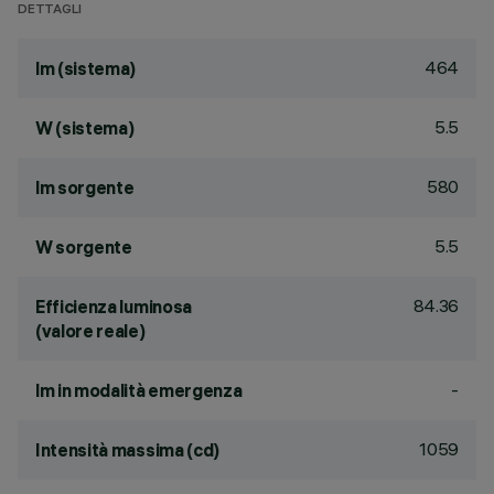
DETTAGLI
464
lm (sistema)
5.5
W (sistema)
580
lm sorgente
5.5
W sorgente
84.36
Efficienza luminosa
(valore reale)
-
lm in modalità emergenza
1059
Intensità massima (cd)