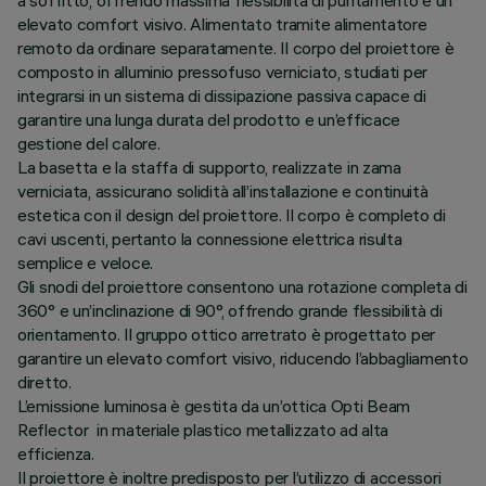
a soffitto, offrendo massima flessibilità di puntamento e un
elevato comfort visivo. Alimentato tramite alimentatore
remoto da ordinare separatamente. Il corpo del proiettore è
composto in alluminio pressofuso verniciato, studiati per
integrarsi in un sistema di dissipazione passiva capace di
garantire una lunga durata del prodotto e un’efficace
gestione del calore.
La basetta e la staffa di supporto, realizzate in zama
verniciata, assicurano solidità all’installazione e continuità
estetica con il design del proiettore. Il corpo è completo di
cavi uscenti, pertanto la connessione elettrica risulta
semplice e veloce.
Gli snodi del proiettore consentono una rotazione completa di
360° e un’inclinazione di 90°, offrendo grande flessibilità di
orientamento. Il gruppo ottico arretrato è progettato per
garantire un elevato comfort visivo, riducendo l’abbagliamento
diretto.
L’emissione luminosa è gestita da un’ottica Opti Beam
Reflector in materiale plastico metallizzato ad alta
efficienza.
Il proiettore è inoltre predisposto per l’utilizzo di accessori