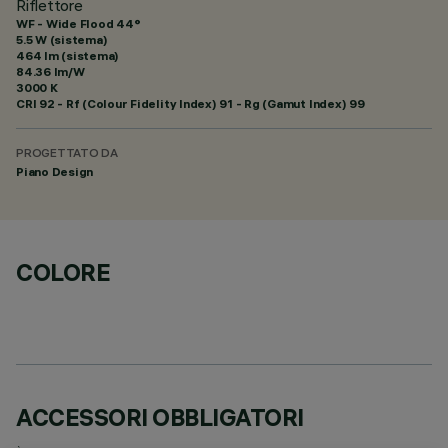
Riflettore
WF - Wide Flood 44°
5.5 W (sistema)
464 lm (sistema)
84.36 lm/W
3000 K
CRI
92
- Rf (Colour Fidelity Index) 91 - Rg (Gamut Index) 99
PROGETTATO DA
Piano Design
COLORE
ACCESSORI OBBLIGATORI