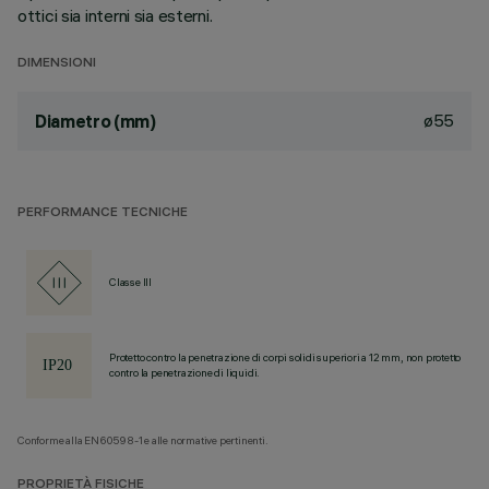
ottici sia interni sia esterni.
DIMENSIONI
ø55
Diametro (mm)
PERFORMANCE TECNICHE
Classe III
Protetto contro la penetrazione di corpi solidi superiori a 12 mm, non protetto
contro la penetrazione di liquidi.
Conforme alla EN60598-1 e alle normative pertinenti.
PROPRIETÀ FISICHE