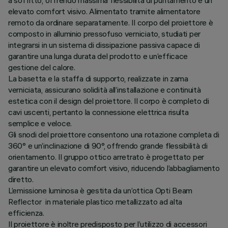
a soffitto, offrendo massima flessibilità di puntamento e un
elevato comfort visivo. Alimentato tramite alimentatore
remoto da ordinare separatamente. Il corpo del proiettore è
composto in alluminio pressofuso verniciato, studiati per
integrarsi in un sistema di dissipazione passiva capace di
garantire una lunga durata del prodotto e un’efficace
gestione del calore.
La basetta e la staffa di supporto, realizzate in zama
verniciata, assicurano solidità all’installazione e continuità
estetica con il design del proiettore. Il corpo è completo di
cavi uscenti, pertanto la connessione elettrica risulta
semplice e veloce.
Gli snodi del proiettore consentono una rotazione completa di
360° e un’inclinazione di 90°, offrendo grande flessibilità di
orientamento. Il gruppo ottico arretrato è progettato per
garantire un elevato comfort visivo, riducendo l’abbagliamento
diretto.
L’emissione luminosa è gestita da un’ottica Opti Beam
Reflector in materiale plastico metallizzato ad alta
efficienza.
Il proiettore è inoltre predisposto per l’utilizzo di accessori