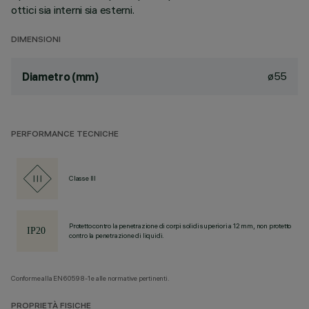
ottici sia interni sia esterni.
DIMENSIONI
ø55
Diametro (mm)
PERFORMANCE TECNICHE
Classe III
Protetto contro la penetrazione di corpi solidi superiori a 12 mm, non protetto
contro la penetrazione di liquidi.
Conforme alla EN60598-1 e alle normative pertinenti.
PROPRIETÀ FISICHE