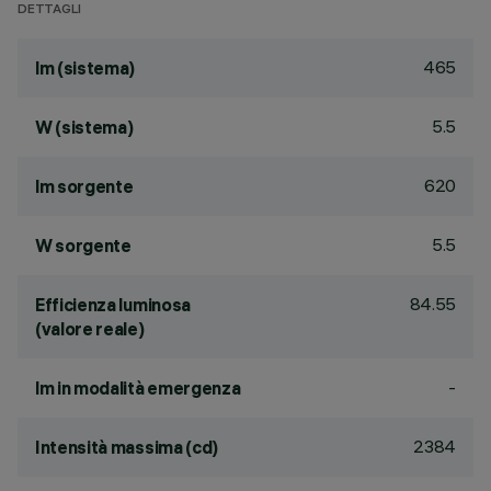
DETTAGLI
465
lm (sistema)
5.5
W (sistema)
620
lm sorgente
5.5
W sorgente
84.55
Efficienza luminosa
(valore reale)
-
lm in modalità emergenza
2384
Intensità massima (cd)