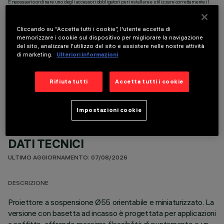
È necessario ordinare uno degli accessori obbligatori per installare e utilizzare correttamente il
prodotto:
Cliccando su “Accetta tutti i cookie”, l'utente accetta di
memorizzare i cookie sul dispositivo per migliorare la navigazione
del sito, analizzare l'utilizzo del sito e assistere nelle nostre attività
di marketing.
Ulteriori informazioni
COMPONENTI OPZIONALI
Rifiuta tutti
Accetta tutti i cookie
Impostazioni cookie
DATI TECNICI
ULTIMO AGGIORNAMENTO: 07/08/2026
DESCRIZIONE
Proiettore a sospensione Ø55 orientabile e miniaturizzato. La
versione con basetta ad incasso è progettata per applicazioni