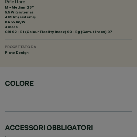
Riflettore
M - Medium 23°
5.5 W (sistema)
465 lm (sistema)
84.55 lm/W
4000 K
CRI
92
- Rf (Colour Fidelity Index) 90 - Rg (Gamut Index) 97
PROGETTATO DA
Piano Design
COLORE
ACCESSORI OBBLIGATORI