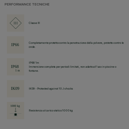
PERFORMANCE TECNICHE
Classe III
Completamente protetto contro la penetrazione della polvere, protetto contro le
onde.
IP68 1m
Immersione completa per periodi limitati, non adatto all'uso in piscine o
fontane.
IK09 - Protected against 10 J shocks
Resistenza al carico statico 1000 kg