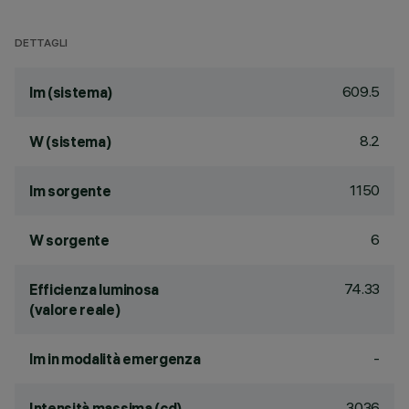
DETTAGLI
609.5
lm (sistema)
8.2
W (sistema)
1150
lm sorgente
6
W sorgente
74.33
Efficienza luminosa
(valore reale)
-
lm in modalità emergenza
3036
Intensità massima (cd)