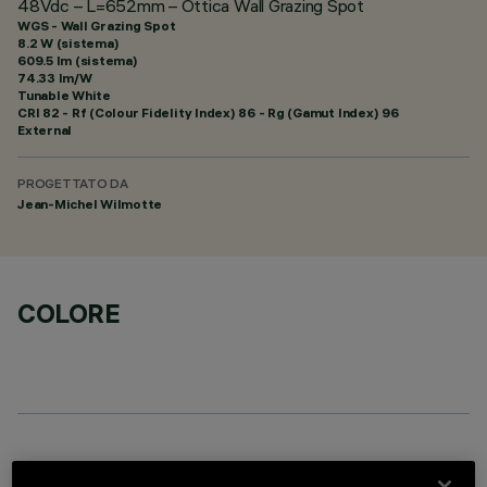
48Vdc – L=652mm – Ottica Wall Grazing Spot
WGS - Wall Grazing Spot
8.2 W (sistema)
609.5 lm (sistema)
74.33 lm/W
Tunable White
CRI
82
- Rf (Colour Fidelity Index) 86 - Rg (Gamut Index) 96
External
PROGETTATO DA
Jean-Michel Wilmotte
COLORE
COMPONENTI OPZIONALI