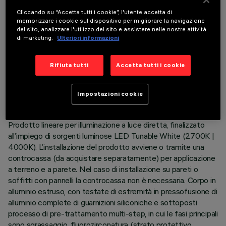
Cliccando su “Accetta tutti i cookie”, l'utente accetta di
memorizzare i cookie sul dispositivo per migliorare la navigazione
del sito, analizzare l'utilizzo del sito e assistere nelle nostre attività
di marketing.
Ulteriori informazioni
DATI TECNICI
Rifiuta tutti
Accetta tutti i cookie
ULTIMO AGGIORNAMENTO: 05/08/2026
Impostazioni cookie
DESCRIZIONE
Prodotto lineare per illuminazione a luce diretta, finalizzato
all’impiego di sorgenti luminose LED Tunable White (2700K |
4000K). L’installazione del prodotto avviene o tramite una
controcassa (da acquistare separatamente) per applicazione
a terreno e a parete. Nel caso di installazione su pareti o
soffitti con pannelli la controcassa non è necessaria. Corpo in
alluminio estruso, con testate di estremità in pressofusione di
alluminio complete di guarnizioni siliconiche e sottoposti
processo di pre-trattamento multi-step, in cui le fasi principali
sono sgrassaggio, fluorozirconatura (strato protettivo