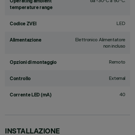
da -30°C a 50°C.
Operating ambient
temperature range
LED
Codice ZVEI
Elettronico Alimentatore
Alimentazione
non incluso
Remoto
Opzioni di montaggio
External
Controllo
40
Corrente LED (mA)
INSTALLAZIONE