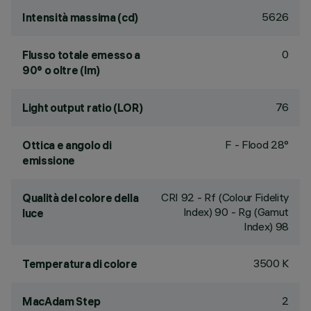
5626
Intensità massima (cd)
0
Flusso totale emesso a
90° o oltre (lm)
76
Light output ratio (LOR)
F - Flood 28°
Ottica e angolo di
emissione
CRI
92
- Rf (Colour Fidelity
Qualità del colore della
Index) 90 - Rg (Gamut
luce
Index) 98
3500 K
Temperatura di colore
2
MacAdam Step