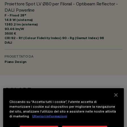
Proiettore Spot LV Ø80 per Filorail - Optibeam Reflector -
DALI Powerline
F - Flood 28°
14.8 W (sistema)
1383.2 lm (sistema)
93.46 lm/W
3500 K
CRI
92
- Rf (Colour Fidelity Index) 90 - Rg (Gamut Index) 98
DALI
PROGETTATO DA
Piano Design
COLORE
Cliccando su “Accetta tutti i cookie”, l'utente accetta di
memorizzare i cookie sul dispositivo per migliorare la navigazione
del sito, analizzare l'utilizzo del sito e assistere nelle nostre attività
di marketing.
Ulteriori informazioni