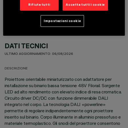
COMPONENTI OPZIONALI
Rifiuta tutti
Accetta tutti i cookie
Impostazioni cookie
DATI TECNICI
ULTIMO AGGIORNAMENTO: 06/08/2026
DESCRIZIONE
Proiettore orientabile miniaturizzato con adattatore per
installazione su binario bassa tensione 48V Filorail. Sorgente
LED ad alto rendimento con elevato indice di resa cromatica.
Circuito driver DC/DC con funzione dimmerabile DALI
integrato nel corpo. La tecnologia DALI «powerline»
permette di regolare indipendentemente ogni proiettore
inserito sul binario. Corpo illuminante in alluminio pressofuso e
materiale termoplastico. Gli snodi del proiettore consentono