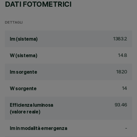
DATI FOTOMETRICI
DETTAGLI
1383.2
lm (sistema)
14.8
W (sistema)
1820
lm sorgente
14
W sorgente
93.46
Efficienza luminosa
(valore reale)
-
lm in modalità emergenza