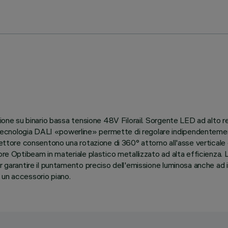
zione su binario bassa tensione 48V Filorail. Sorgente LED ad alto r
nologia DALI «powerline» permette di regolare indipendentemente o
ettore consentono una rotazione di 360° attorno all'asse verticale e l
ore Optibeam in materiale plastico metallizzato ad alta efficienza. 
r garantire il puntamento preciso dell'emissione luminosa anche ad i
 un accessorio piano.