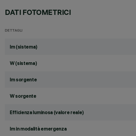
DATI FOTOMETRICI
DETTAGLI
lm (sistema)
W (sistema)
lm sorgente
W sorgente
Efficienza luminosa (valore reale)
lm in modalità emergenza