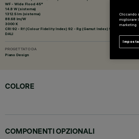
WF - Wide Flood 45°
14.8 W (sistema)
1312.5 lm (sistema)
Cliccando s
88.68 lm/W
migliorare l
3000 K
marketing.
CRI
92
- Rf (Colour Fidelity Index) 92 - Rg (Gamut Index) 99
DALI
Imposta
PROGETTATO DA
Piano Design
COLORE
COMPONENTI OPZIONALI