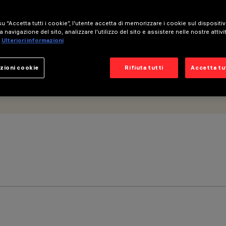
u “Accetta tutti i cookie”, l'utente accetta di memorizzare i cookie sul dispositi
a navigazione del sito, analizzare l'utilizzo del sito e assistere nelle nostre attivi
Ulteriori informazioni
zioni cookie
Rifiuta tutti
Accetta tut