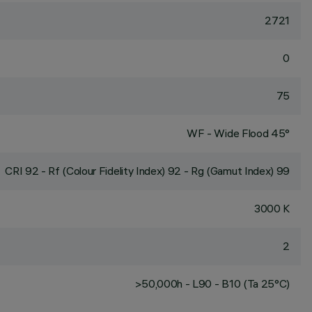
2721
0
75
WF - Wide Flood 45°
CRI
92
- Rf (Colour Fidelity Index) 92 - Rg (Gamut Index) 99
3000 K
2
>50,000h - L90 - B10 (Ta 25°C)