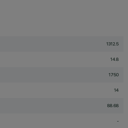
1312.5
14.8
1750
14
88.68
-