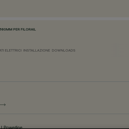
Ø80MM PER FILORAIL
ATI ELETTRICI
INSTALLAZIONE
DOWNLOADS
LI Powerline