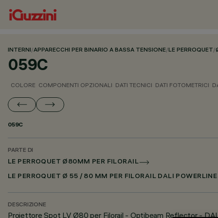
INTERNI
/
APPARECCHI PER BINARIO A BASSA TENSIONE
/
LE PERROQUET
/
059C
COLORE
COMPONENTI OPZIONALI
DATI TECNICI
DATI FOTOMETRICI
D
059C
PARTE DI
LE PERROQUET Ø80MM PER FILORAIL
LE PERROQUET Ø 55 / 80 MM PER FILORAIL DALI POWERLINE
DESCRIZIONE
Proiettore Spot LV Ø80 per Filorail - Optibeam Reflector - DA