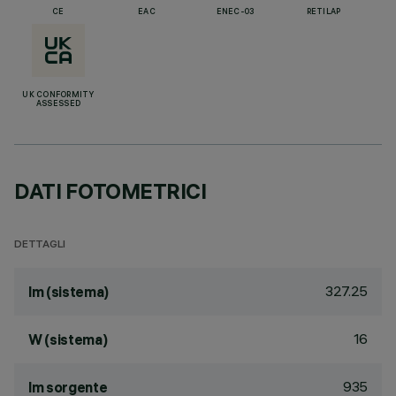
CE
EAC
ENEC-03
RETILAP
UK CONFORMITY
ASSESSED
DATI FOTOMETRICI
DETTAGLI
327.25
lm (sistema)
16
W (sistema)
935
lm sorgente