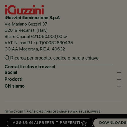
iGuzzini illuminazione S.p.A
Via Mariano Guzzini 37
62019 Recanati (Italy)
Share Capital €21.050.000,00 i.v.
VAT N. and R.I. : (IT)00082630435
CCIAA Macerata, R.E.A. 40632
Contatti e dove trovarci
Social
Prodotti
Chi siamo
PRIVACY
CERTIFICAZIONI
5 ANNI DI GARANZIA
WHISTLEBLOWING
COOKIE POLICY
DICHIARAZIONE DI ACCESSIBILITÀ
I NOSTRI CODICI
AGGIUNGI AI PREFERITI
PREFERITI
DOWNLOADS
KNOWLEDGE BASE (LOGIN NECESSARIO)
DOWNLOADS