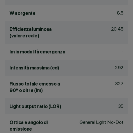
8.5
W sorgente
20.45
Efficienza luminosa
(valore reale)
-
lm in modalità emergenza
292
Intensità massima (cd)
327
Flusso totale emesso a
90° o oltre (lm)
35
Light output ratio (LOR)
General Light No-Dot
Ottica e angolo di
emissione