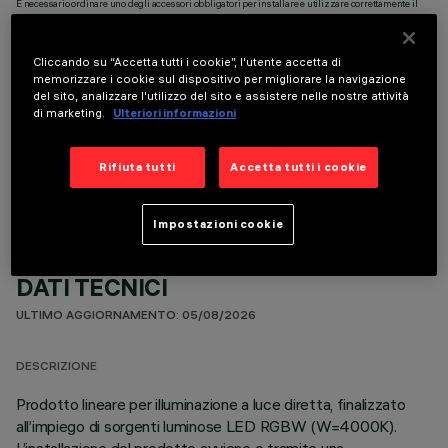
È necessario ordinare uno degli accessori obbligatori per installare e utilizzare correttamente il
prodotto:
Cliccando su “Accetta tutti i cookie”, l'utente accetta di
memorizzare i cookie sul dispositivo per migliorare la navigazione
del sito, analizzare l'utilizzo del sito e assistere nelle nostre attività
di marketing.
Ulteriori informazioni
COMPONENTI OPZIONALI
Rifiuta tutti
Accetta tutti i cookie
Impostazioni cookie
DATI TECNICI
ULTIMO AGGIORNAMENTO: 05/08/2026
DESCRIZIONE
Prodotto lineare per illuminazione a luce diretta, finalizzato
all’impiego di sorgenti luminose LED RGBW (W=4000K).