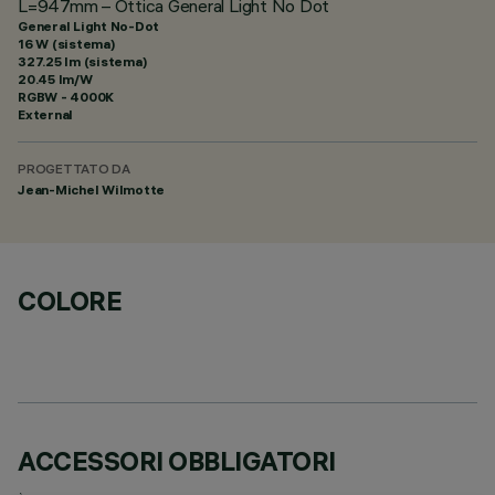
L=947mm – Ottica General Light No Dot
General Light No-Dot
16 W (sistema)
327.25 lm (sistema)
20.45 lm/W
RGBW - 4000K
External
PROGETTATO DA
Jean-Michel Wilmotte
COLORE
ACCESSORI OBBLIGATORI