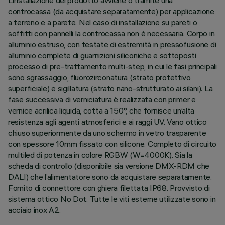
L’installazione del prodotto avviene o tramite una
controcassa (da acquistare separatamente) per applicazione
a terreno e a parete. Nel caso di installazione su pareti o
soffitti con pannelli la controcassa non è necessaria. Corpo in
alluminio estruso, con testate di estremità in pressofusione di
alluminio complete di guarnizioni siliconiche e sottoposti
processo di pre-trattamento multi-step, in cui le fasi principali
sono sgrassaggio, fluorozirconatura (strato protettivo
superficiale) e sigillatura (strato nano-strutturato ai silani). La
fase successiva di verniciatura è realizzata con primer e
vernice acrilica liquida, cotta a 150°, che fornisce un’alta
resistenza agli agenti atmosferici e ai raggi UV. Vano ottico
chiuso superiormente da uno schermo in vetro trasparente
con spessore 10mm fissato con silicone. Completo di circuito
multiled di potenza in colore RGBW (W=4000K). Sia la
scheda di controllo (disponibile sia versione DMX-RDM che
DALI) che l’alimentatore sono da acquistare separatamente.
Fornito di connettore con ghiera filettata IP68. Provvisto di
sistema ottico No Dot. Tutte le viti esterne utilizzate sono in
acciaio inox A2.