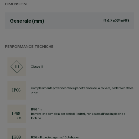
DIMENSIONI
947x39x69
Generale (mm)
PERFORMANCE TECNICHE
Classe III
Completamente protetto contro la penetrazione della polvere, protetto contro le
onde.
IP68 1m
Immersione completa per periodi limitati, non adatto all'uso in piscine o
fontane.
IK09 - Protected against 10 J shocks