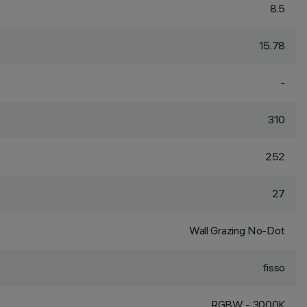
8.5
15.78
-
310
252
27
Wall Grazing No-Dot
fisso
RGBW - 3000K