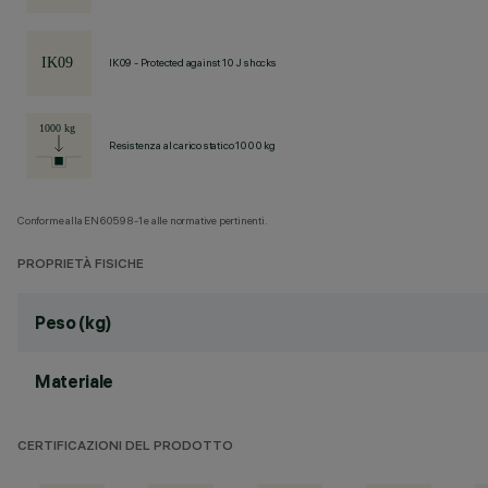
IK09 - Protected against 10 J shocks
Resistenza al carico statico 1000 kg
Conforme alla EN60598-1 e alle normative pertinenti.
PROPRIETÀ FISICHE
Peso (kg)
Materiale
CERTIFICAZIONI DEL PRODOTTO