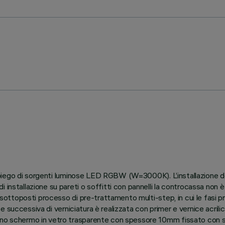
ll’impiego di sorgenti luminose LED RGBW (W=3000K). L’installazione
 installazione su pareti o soffitti con pannelli la controcassa non è
e sottoposti processo di pre-trattamento multi-step, in cui le fasi p
ase successiva di verniciatura è realizzata con primer e vernice acrili
uno schermo in vetro trasparente con spessore 10mm fissato con si