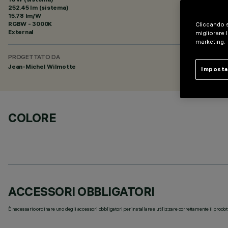
252.45 lm (sistema)
15.78 lm/W
RGBW - 3000K
Cliccando s
External
migliorare l
marketing.
PROGETTATO DA
Jean-Michel Wilmotte
Imposta
COLORE
ACCESSORI OBBLIGATORI
È necessario ordinare uno degli accessori obbligatori per installare e utilizzare correttamente il prodot