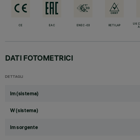
UK 
CE
EAC
ENEC-03
RETILAP
A
DATI FOTOMETRICI
DETTAGLI
lm (sistema)
W (sistema)
lm sorgente