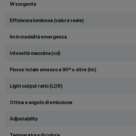
W sorgente
Efficienza luminosa (valore reale)
lm in modalità emergenza
Intensità massima (cd)
Flusso totale emesso a 90° o oltre (lm)
Light output ratio (LOR)
Ottica e angolo di emissione
Adjustability
Temperatura di colore