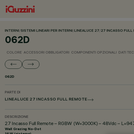
INTERNI
/
SISTEMI LINEARI PER INTERNI
/
LINEALUCE 27
/
27 INCASSO FULL
062D
COLORE
ACCESSORI OBBLIGATORI
COMPONENTI OPZIONALI
DATI TEC
062D
PARTE DI
LINEALUCE 27 INCASSO FULL REMOTE
DESCRIZIONE
27 Incasso Full Remote – RGBW (W=3000K) – 48Vdc – L=947m
Wall Grazing No-Dot
16 W (sistema)