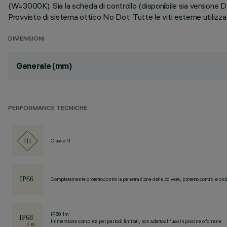
(W=3000K). Sia la scheda di controllo (disponibile sia version
Provvisto di sistema ottico No Dot. Tutte le viti esterne utilizza
DIMENSIONI
Generale (mm)
PERFORMANCE TECNICHE
Classe III
Completamente protetto contro la penetrazione della polvere, protetto contro le ond
IP68 1m
Immersione completa per periodi limitati, non adatto all'uso in piscine o fontane.