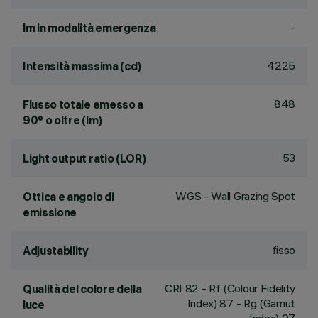
-
lm in modalità emergenza
4225
Intensità massima (cd)
848
Flusso totale emesso a
90° o oltre (lm)
53
Light output ratio (LOR)
WGS - Wall Grazing Spot
Ottica e angolo di
emissione
fisso
Adjustability
CRI
82
- Rf (Colour Fidelity
Qualità del colore della
Index) 87 - Rg (Gamut
luce