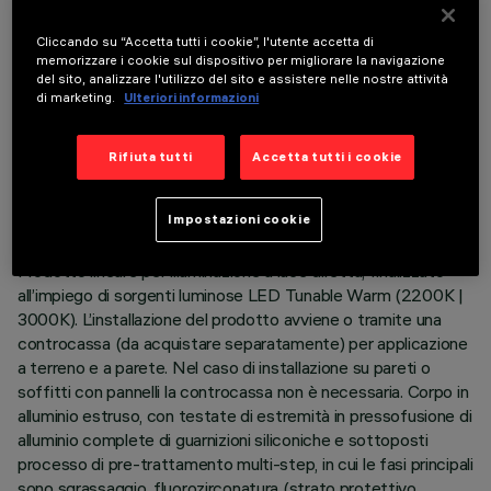
Cliccando su “Accetta tutti i cookie”, l'utente accetta di
memorizzare i cookie sul dispositivo per migliorare la navigazione
del sito, analizzare l'utilizzo del sito e assistere nelle nostre attività
di marketing.
Ulteriori informazioni
DATI TECNICI
Rifiuta tutti
Accetta tutti i cookie
ULTIMO AGGIORNAMENTO: 05/08/2026
Impostazioni cookie
DESCRIZIONE
Prodotto lineare per illuminazione a luce diretta, finalizzato
all’impiego di sorgenti luminose LED Tunable Warm (2200K |
3000K). L’installazione del prodotto avviene o tramite una
controcassa (da acquistare separatamente) per applicazione
a terreno e a parete. Nel caso di installazione su pareti o
soffitti con pannelli la controcassa non è necessaria. Corpo in
alluminio estruso, con testate di estremità in pressofusione di
alluminio complete di guarnizioni siliconiche e sottoposti
processo di pre-trattamento multi-step, in cui le fasi principali
sono sgrassaggio, fluorozirconatura (strato protettivo