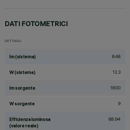
DATI FOTOMETRICI
DETTAGLI
848
lm (sistema)
12.3
W (sistema)
1600
lm sorgente
9
W sorgente
68.94
Efficienza luminosa
(valore reale)