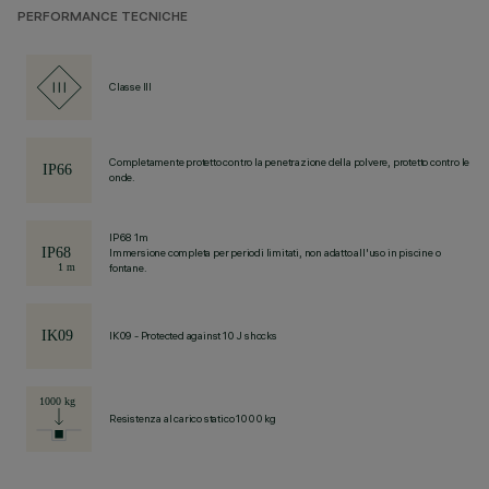
PERFORMANCE TECNICHE
Classe III
Completamente protetto contro la penetrazione della polvere, protetto contro le
onde.
IP68 1m
Immersione completa per periodi limitati, non adatto all'uso in piscine o
fontane.
IK09 - Protected against 10 J shocks
Resistenza al carico statico 1000 kg