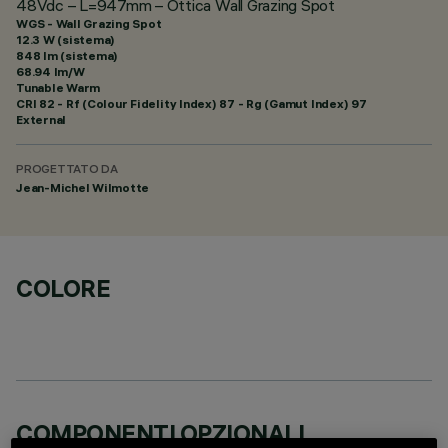
48Vdc – L=947mm – Ottica Wall Grazing Spot
WGS - Wall Grazing Spot
12.3 W (sistema)
848 lm (sistema)
68.94 lm/W
Tunable Warm
CRI
82
- Rf (Colour Fidelity Index) 87 - Rg (Gamut Index) 97
External
PROGETTATO DA
Jean-Michel Wilmotte
COLORE
COMPONENTI OPZIONALI