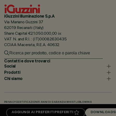
iGuzzini illuminazione S.p.A
Via Mariano Guzzini 37
62019 Recanati (Italy)
Share Capital €21.050.000,00 i.v.
VAT N. and R.I. : (IT)00082630435
CCIAA Macerata, R.E.A. 40632
Contatti e dove trovarci
Social
Prodotti
Chi siamo
PRIVACY
CERTIFICAZIONI
5 ANNI DI GARANZIA
WHISTLEBLOWING
COOKIE POLICY
DICHIARAZIONE DI ACCESSIBILITÀ
I NOSTRI CODICI
AGGIUNGI AI PREFERITI
PREFERITI
DOWNLOADS
KNOWLEDGE BASE (LOGIN NECESSARIO)
DOWNLOADS