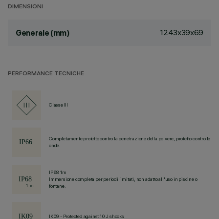
DIMENSIONI
1243x39x69
Generale (mm)
PERFORMANCE TECNICHE
Classe III
Completamente protetto contro la penetrazione della polvere, protetto contro le
onde.
IP68 1m
Immersione completa per periodi limitati, non adatto all'uso in piscine o
fontane.
IK09 - Protected against 10 J shocks