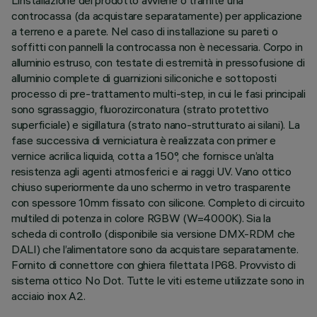
L’installazione del prodotto avviene o tramite una
controcassa (da acquistare separatamente) per applicazione
a terreno e a parete. Nel caso di installazione su pareti o
soffitti con pannelli la controcassa non è necessaria. Corpo in
alluminio estruso, con testate di estremità in pressofusione di
alluminio complete di guarnizioni siliconiche e sottoposti
processo di pre-trattamento multi-step, in cui le fasi principali
sono sgrassaggio, fluorozirconatura (strato protettivo
superficiale) e sigillatura (strato nano-strutturato ai silani). La
fase successiva di verniciatura è realizzata con primer e
vernice acrilica liquida, cotta a 150°, che fornisce un’alta
resistenza agli agenti atmosferici e ai raggi UV. Vano ottico
chiuso superiormente da uno schermo in vetro trasparente
con spessore 10mm fissato con silicone. Completo di circuito
multiled di potenza in colore RGBW (W=4000K). Sia la
scheda di controllo (disponibile sia versione DMX-RDM che
DALI) che l’alimentatore sono da acquistare separatamente.
Fornito di connettore con ghiera filettata IP68. Provvisto di
sistema ottico No Dot. Tutte le viti esterne utilizzate sono in
acciaio inox A2.