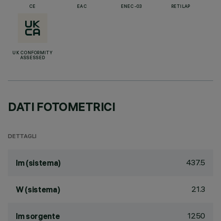
CE
EAC
ENEC-03
RETILAP
UK CONFORMITY
ASSESSED
DATI FOTOMETRICI
DETTAGLI
437.5
lm (sistema)
21.3
W (sistema)
1250
lm sorgente