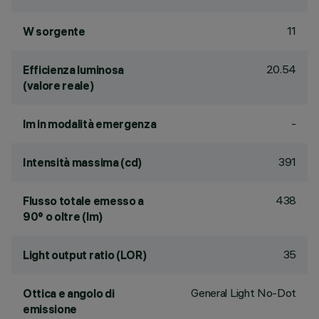
11
W sorgente
20.54
Efficienza luminosa
(valore reale)
-
lm in modalità emergenza
391
Intensità massima (cd)
438
Flusso totale emesso a
90° o oltre (lm)
35
Light output ratio (LOR)
General Light No-Dot
Ottica e angolo di
emissione