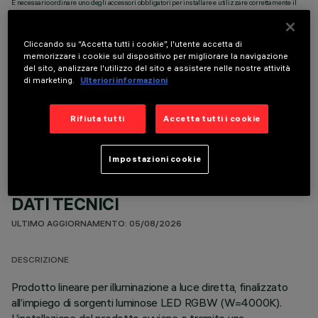
È necessario ordinare uno degli accessori obbligatori per installare e utilizzare correttamente il
prodotto:
Cliccando su “Accetta tutti i cookie”, l'utente accetta di
memorizzare i cookie sul dispositivo per migliorare la navigazione
del sito, analizzare l'utilizzo del sito e assistere nelle nostre attività
di marketing.
Ulteriori informazioni
COMPONENTI OPZIONALI
Rifiuta tutti
Accetta tutti i cookie
Impostazioni cookie
DATI TECNICI
ULTIMO AGGIORNAMENTO: 05/08/2026
DESCRIZIONE
Prodotto lineare per illuminazione a luce diretta, finalizzato
all’impiego di sorgenti luminose LED RGBW (W=4000K).