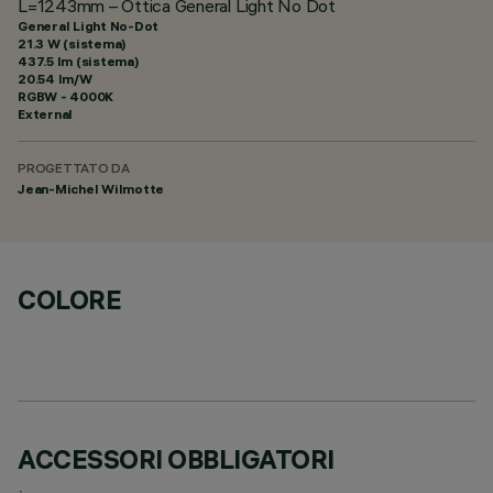
L=1243mm – Ottica General Light No Dot
General Light No-Dot
21.3 W (sistema)
437.5 lm (sistema)
20.54 lm/W
RGBW - 4000K
External
PROGETTATO DA
Jean-Michel Wilmotte
COLORE
ACCESSORI OBBLIGATORI