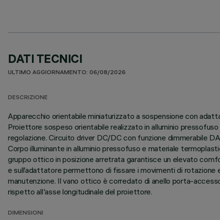
DATI TECNICI
ULTIMO AGGIORNAMENTO: 06/08/2026
DESCRIZIONE
Apparecchio orientabile miniaturizzato a sospensione con adattat
Proiettore sospeso orientabile realizzato in alluminio pressofu
regolazione. Circuito driver DC/DC con funzione dimmerabile DAL
Corpo illuminante in alluminio pressofuso e materiale termoplastico
gruppo ottico in posizione arretrata garantisce un elevato comfor
e sull’adattatore permettono di fissare i movimenti di rotazione 
manutenzione. Il vano ottico è corredato di anello porta-access
rispetto all'asse longitudinale del proiettore.
DIMENSIONI