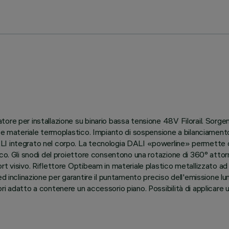
ore per installazione su binario bassa tensione 48V Filorail. Sorg
so e materiale termoplastico. Impianto di sospensione a bilanciame
I integrato nel corpo. La tecnologia DALI «powerline» permette di 
. Gli snodi del proiettore consentono una rotazione di 360° attorno a
t visivo. Riflettore Optibeam in materiale plastico metallizzato ad 
ed inclinazione per garantire il puntamento preciso dell'emissione lu
ori adatto a contenere un accessorio piano. Possibilità di applicar