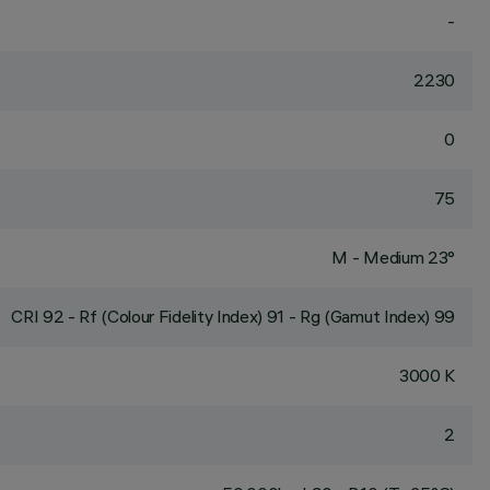
-
2230
0
75
M - Medium 23°
CRI
92
- Rf (Colour Fidelity Index) 91 - Rg (Gamut Index) 99
3000 K
2