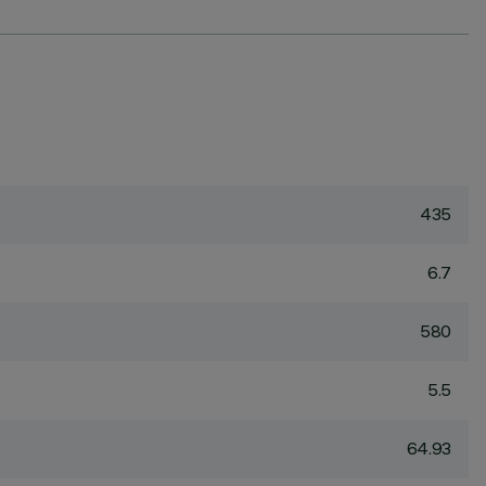
435
6.7
580
5.5
64.93