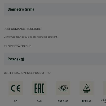
Diametro (mm)
PERFORMANCE TECNICHE
Conforme alla EN60598-1 e alle normative pertinenti.
PROPRIETÀ FISICHE
Peso (kg)
CERTIFICAZIONI DEL PRODOTTO
UK 
CE
EAC
ENEC-03
RETILAP
A