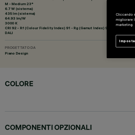
M - Medium 23°
6.7 W (sistema)
435 lm (sistema)
Cliccando s
64.93 lm/W
migliorare l
3000 K
marketing.
CRI
92
- Rf (Colour Fidelity Index) 91 - Rg (Gamut Index) 99
DALI
Imposta
PROGETTATO DA
Piano Design
COLORE
COMPONENTI OPZIONALI