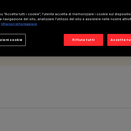
u “Accetta tutti i cookie”, l'utente accetta di memorizzare i cookie sul dispositi
a navigazione del sito, analizzare l'utilizzo del sito e assistere nelle nostre attivi
Ulteriori informazioni
zioni cookie
Rifiuta tutti
Accetta tut