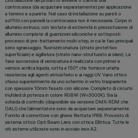
L’installazione del prodotto avviene o tramite una
controcassa (da acquistare separatamente) per applicazione
a terreno e a parete. Nel caso di installazione su pareti o
soffitti con pannelli la controcassa non è necessaria. Corpo in
alluminio estruso, con testate di estremità in pressofusione di
alluminio complete di guarnizioni siliconiche e sottoposti
processo di pre-trattamento multi-step, in cui le fasi principali
sono sgrassaggio, fluorozirconatura (strato protettivo
superficiale) e sigillatura (strato nano-strutturato ai silani). La
fase successiva di verniciatura è realizzata con primer e
vernice acrilica liquida, cotta a 150°, che fornisce un’alta
resistenza agli agenti atmosferici e ai raggi UV. Vano ottico
chiuso superiormente da uno schermo in vetro trasparente
con spessore 10mm fissato con silicone. Completo di circuito
multiled di potenza in colore RGBW (W=3000K). Sia la
scheda di controllo (disponibile sia versione DMX-RDM che
DALI) che l’alimentatore sono da acquistare separatamente.
Fornito di connettore con ghiera filettata IP68. Provvisto di
sistema ottico Opti Beam Lens con ottica Ellittica. Tutte le
viti esterne utilizzate sono in acciaio inox A2.