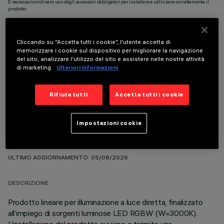
È necessario ordinare uno degli accessori obbligatori per installare e utilizzare correttamente il
prodotto:
Cliccando su “Accetta tutti i cookie”, l'utente accetta di
memorizzare i cookie sul dispositivo per migliorare la navigazione
del sito, analizzare l'utilizzo del sito e assistere nelle nostre attività
COMPONENTI OPZIONALI
di marketing.
Ulteriori informazioni
Rifiuta tutti
Accetta tutti i cookie
Impostazioni cookie
DATI TECNICI
ULTIMO AGGIORNAMENTO: 05/08/2026
DESCRIZIONE
Prodotto lineare per illuminazione a luce diretta, finalizzato
all’impiego di sorgenti luminose LED RGBW (W=3000K).