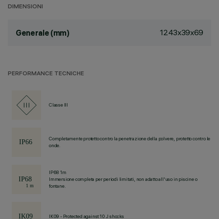
DIMENSIONI
1243x39x69
Generale (mm)
PERFORMANCE TECNICHE
Classe III
Completamente protetto contro la penetrazione della polvere, protetto contro le
onde.
IP68 1m
Immersione completa per periodi limitati, non adatto all'uso in piscine o
fontane.
IK09 - Protected against 10 J shocks