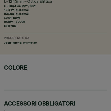
L=1243mm – Ottica Ellittica
E - Elliptical 22° / 60°
16.4 W (sistema)
835 lm (sistema)
50.91 lm/W
RGBW - 3000K
External
PROGETTATO DA
Jean-Michel Wilmotte
COLORE
ACCESSORI OBBLIGATORI