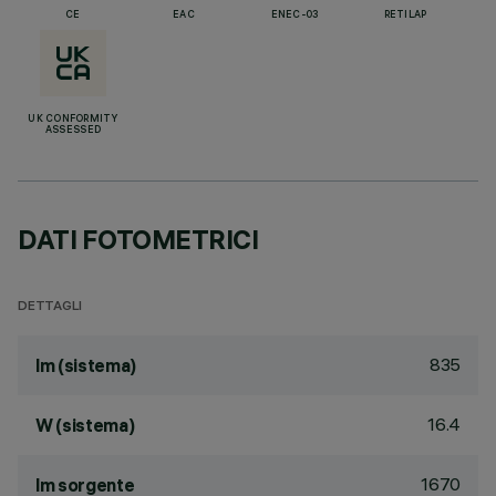
CE
EAC
ENEC-03
RETILAP
UK CONFORMITY
ASSESSED
DATI FOTOMETRICI
DETTAGLI
835
lm (sistema)
16.4
W (sistema)
1670
lm sorgente