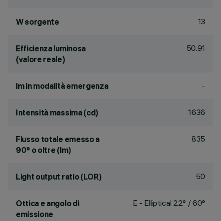
13
W sorgente
50.91
Efficienza luminosa
(valore reale)
-
lm in modalità emergenza
1636
Intensità massima (cd)
835
Flusso totale emesso a
90° o oltre (lm)
50
Light output ratio (LOR)
E - Elliptical 22° / 60°
Ottica e angolo di
emissione