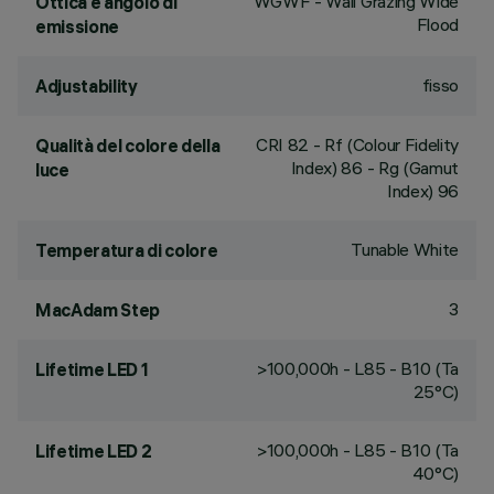
WGWF - Wall Grazing Wide
Ottica e angolo di
Flood
emissione
fisso
Adjustability
CRI
82
- Rf (Colour Fidelity
Qualità del colore della
Index) 86 - Rg (Gamut
luce
Index) 96
Tunable White
Temperatura di colore
3
MacAdam Step
>100,000h - L85 - B10 (Ta
Lifetime LED 1
25°C)
>100,000h - L85 - B10 (Ta
Lifetime LED 2
40°C)