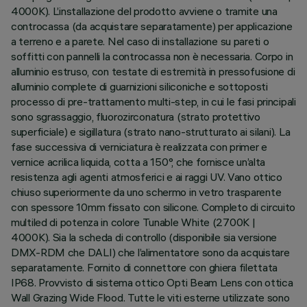
4000K). L’installazione del prodotto avviene o tramite una
controcassa (da acquistare separatamente) per applicazione
a terreno e a parete. Nel caso di installazione su pareti o
soffitti con pannelli la controcassa non è necessaria. Corpo in
alluminio estruso, con testate di estremità in pressofusione di
alluminio complete di guarnizioni siliconiche e sottoposti
processo di pre-trattamento multi-step, in cui le fasi principali
sono sgrassaggio, fluorozirconatura (strato protettivo
superficiale) e sigillatura (strato nano-strutturato ai silani). La
fase successiva di verniciatura è realizzata con primer e
vernice acrilica liquida, cotta a 150°, che fornisce un’alta
resistenza agli agenti atmosferici e ai raggi UV. Vano ottico
chiuso superiormente da uno schermo in vetro trasparente
con spessore 10mm fissato con silicone. Completo di circuito
multiled di potenza in colore Tunable White (2700K |
4000K). Sia la scheda di controllo (disponibile sia versione
DMX-RDM che DALI) che l’alimentatore sono da acquistare
separatamente. Fornito di connettore con ghiera filettata
IP68. Provvisto di sistema ottico Opti Beam Lens con ottica
Wall Grazing Wide Flood. Tutte le viti esterne utilizzate sono