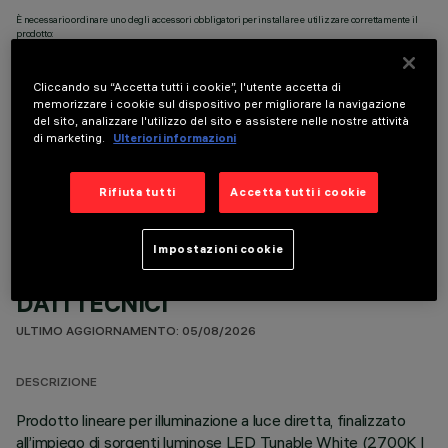
È necessario ordinare uno degli accessori obbligatori per installare e utilizzare correttamente il
prodotto:
Cliccando su “Accetta tutti i cookie”, l'utente accetta di
memorizzare i cookie sul dispositivo per migliorare la navigazione
del sito, analizzare l'utilizzo del sito e assistere nelle nostre attività
di marketing.
Ulteriori informazioni
COMPONENTI OPZIONALI
Rifiuta tutti
Accetta tutti i cookie
Impostazioni cookie
DATI TECNICI
ULTIMO AGGIORNAMENTO: 05/08/2026
DESCRIZIONE
Prodotto lineare per illuminazione a luce diretta, finalizzato
all’impiego di sorgenti luminose LED Tunable White (2700K |