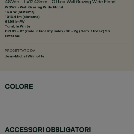
48Vdc – L=1243mm – Ottica Wall Grazing Wide Flood
WGWF - Wall Grazing Wide Flood
16.4 W (sistema)
1016.4 lm (sistema)
61.98 lm/W
Tunable White
CRI
82
- Rf (Colour Fidelity Index) 86 - Rg (Gamut Index) 96
External
PROGETTATO DA
Jean-Michel Wilmotte
COLORE
ACCESSORI OBBLIGATORI