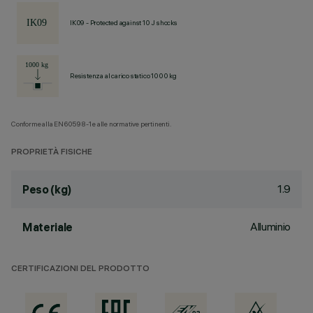
IK09 - Protected against 10 J shocks
Resistenza al carico statico 1000 kg
Conforme alla EN60598-1 e alle normative pertinenti.
PROPRIETÀ FISICHE
1.9
Peso (kg)
Alluminio
Materiale
CERTIFICAZIONI DEL PRODOTTO