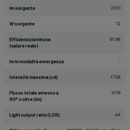
2310
lm sorgente
12
W sorgente
61.98
Efficienza luminosa
(valore reale)
-
lm in modalità emergenza
1758
Intensità massima (cd)
1016
Flusso totale emesso a
90° o oltre (lm)
44
Light output ratio (LOR)