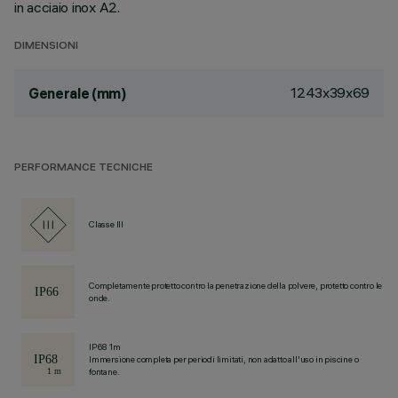
in acciaio inox A2.
DIMENSIONI
1243x39x69
Generale (mm)
PERFORMANCE TECNICHE
Classe III
Completamente protetto contro la penetrazione della polvere, protetto contro le
onde.
IP68 1m
Immersione completa per periodi limitati, non adatto all'uso in piscine o
fontane.