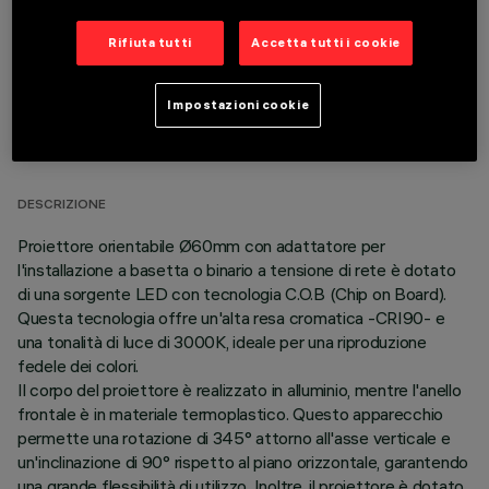
Rifiuta tutti
Accetta tutti i cookie
Impostazioni cookie
DATI TECNICI
ULTIMO AGGIORNAMENTO: 06/08/2026
DESCRIZIONE
Proiettore orientabile Ø60mm con adattatore per
l'installazione a basetta o binario a tensione di rete è dotato
di una sorgente LED con tecnologia C.O.B (Chip on Board).
Questa tecnologia offre un'alta resa cromatica -CRI90- e
una tonalità di luce di 3000K, ideale per una riproduzione
fedele dei colori.
Il corpo del proiettore è realizzato in alluminio, mentre l'anello
frontale è in materiale termoplastico. Questo apparecchio
permette una rotazione di 345° attorno all'asse verticale e
un'inclinazione di 90° rispetto al piano orizzontale, garantendo
una grande flessibilità di utilizzo. Inoltre, il proiettore è dotato