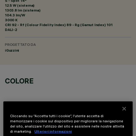
S - Spot 14°
12.5 W (sistema)
1303.8 lm (sistema)
104.3 lm/W
3000 K
CRI
92
- Rf (Colour Fidelity Index) 89 - Rg (Gamut Index) 101
DALI-2
PROGETTATO DA
iGuzzini
COLORE
Cliccando su “Accetta tutti i cookie”, l'utente accetta di
memorizzare i cookie sul dispositivo per migliorare la navigazione
COMPONENTI OPZIONALI
del sito, analizzare l'utilizzo del sito e assistere nelle nostre attività
di marketing.
Ulteriori informazioni