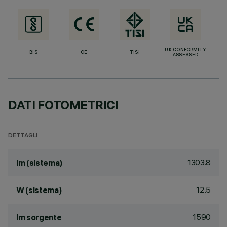
UK CONFORMITY
BIS
CE
TISI
ASSESSED
DATI FOTOMETRICI
DETTAGLI
1303.8
lm (sistema)
12.5
W (sistema)
1590
lm sorgente