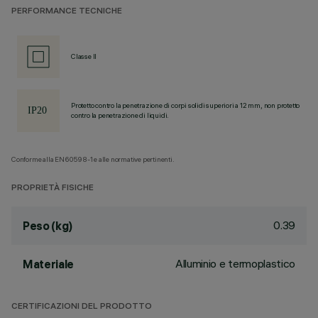
PERFORMANCE TECNICHE
Classe II
Protetto contro la penetrazione di corpi solidi superiori a 12 mm, non protetto
contro la penetrazione di liquidi.
Conforme alla EN60598-1 e alle normative pertinenti.
PROPRIETÀ FISICHE
0.39
Peso (kg)
Alluminio e termoplastico
Materiale
CERTIFICAZIONI DEL PRODOTTO