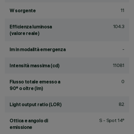
11
W sorgente
104.3
Efficienza luminosa
(valore reale)
-
lm in modalità emergenza
11081
Intensità massima (cd)
0
Flusso totale emesso a
90° o oltre (lm)
82
Light output ratio (LOR)
S - Spot 14°
Ottica e angolo di
emissione