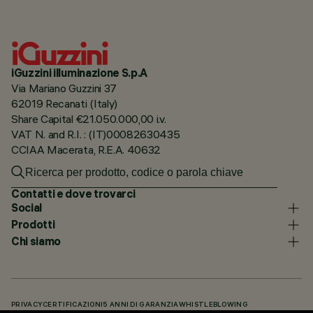
iGuzzini illuminazione S.p.A
Via Mariano Guzzini 37
62019 Recanati (Italy)
Share Capital €21.050.000,00 i.v.
VAT N. and R.I. : (IT)00082630435
CCIAA Macerata, R.E.A. 40632
Contatti e dove trovarci
Social
Prodotti
Chi siamo
PRIVACY
CERTIFICAZIONI
5 ANNI DI GARANZIA
WHISTLEBLOWING