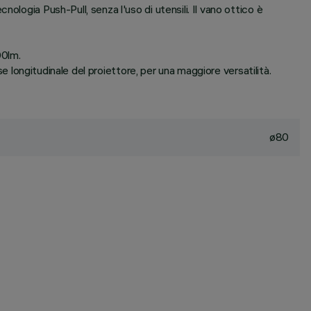
logia Push-Pull, senza l'uso di utensili. Il vano ottico è
00lm.
se longitudinale del proiettore, per una maggiore versatilità.
ø80