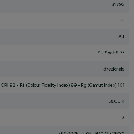
31793
0
84
S - Spot 8.7°
direzionale
CRI
92
- Rf (Colour Fidelity Index) 89 - Rg (Gamut Index) 101
3000 K
2
>50,000h - L85 - B10 (Ta 25°C)