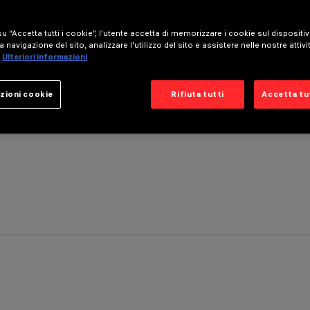
u “Accetta tutti i cookie”, l'utente accetta di memorizzare i cookie sul dispositi
a navigazione del sito, analizzare l'utilizzo del sito e assistere nelle nostre attivi
Ulteriori informazioni
zioni cookie
Rifiuta tutti
Accetta tut