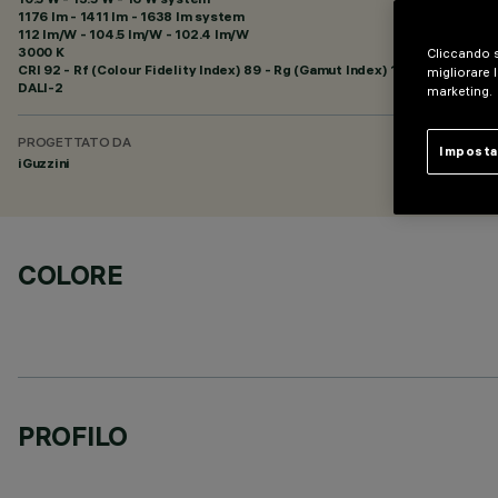
1176 lm - 1411 lm - 1638 lm system
112 lm/W - 104.5 lm/W - 102.4 lm/W
3000 K
Cliccando s
CRI
92
- Rf (Colour Fidelity Index) 89 - Rg (Gamut Index) 101
migliorare l
DALI-2
marketing.
PROGETTATO DA
Imposta
iGuzzini
COLORE
PROFILO