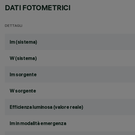
DATI FOTOMETRICI
DETTAGLI
lm (sistema)
W (sistema)
lm sorgente
W sorgente
Efficienza luminosa (valore reale)
lm in modalità emergenza