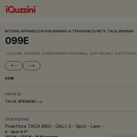
INTERNI
/
APPARECCHI PER BINARIO A TENSIONE DI RETE
/
TACK
/
Ø80MM
099E
COLORE
OPZIONI
COMPONENTI OPZIONALI
DATI TECNICI
DATI FOTOM
099E
PARTE DI
TACK Ø80MM
DESCRIZIONE
Proiettore TACK Ø80 - DALI-2 - Spot - Lens -
S - Spot 8.7°
10.5 W - 13.5 W - 16 W system