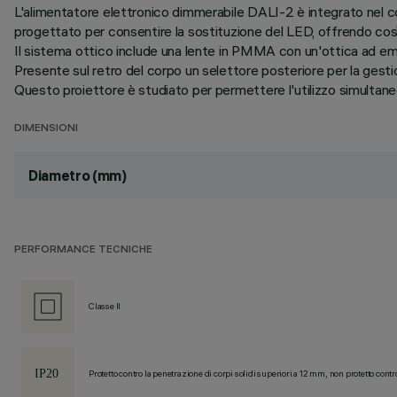
L'alimentatore elettronico dimmerabile DALI-2 è integrato nel cor
progettato per consentire la sostituzione del LED, offrendo così
Il sistema ottico include una lente in PMMA con un'ottica ad em
Presente sul retro del corpo un selettore posteriore per la ges
Questo proiettore è studiato per permettere l'utilizzo simultaneo d
DIMENSIONI
Diametro (mm)
PERFORMANCE TECNICHE
Classe II
Protetto contro la penetrazione di corpi solidi superiori a 12 mm, non protetto contr