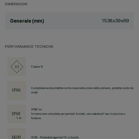
DIMENSIONI
1538x39x69
Generale (mm)
PERFORMANCE TECNICHE
Classe III
Completamente protetto contro la penetrazione della polvere, protetto contro le
onde.
IP68 1m
Immersione completa per periodi limitati, non adatto all'uso in piscine o
fontane.
IK09 - Protected against 10 J shocks