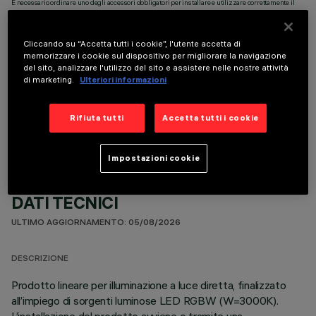
È necessario ordinare uno degli accessori obbligatori per installare e utilizzare correttamente il
prodotto:
Cliccando su “Accetta tutti i cookie”, l'utente accetta di
memorizzare i cookie sul dispositivo per migliorare la navigazione
del sito, analizzare l'utilizzo del sito e assistere nelle nostre attività
di marketing.
Ulteriori informazioni
COMPONENTI OPZIONALI
Rifiuta tutti
Accetta tutti i cookie
Impostazioni cookie
DATI TECNICI
ULTIMO AGGIORNAMENTO: 05/08/2026
DESCRIZIONE
Prodotto lineare per illuminazione a luce diretta, finalizzato
all’impiego di sorgenti luminose LED RGBW (W=3000K).