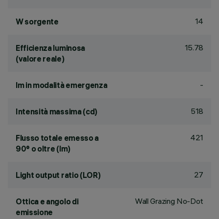
14
W sorgente
15.78
Efficienza luminosa
(valore reale)
-
lm in modalità emergenza
518
Intensità massima (cd)
421
Flusso totale emesso a
90° o oltre (lm)
27
Light output ratio (LOR)
Wall Grazing No-Dot
Ottica e angolo di
emissione