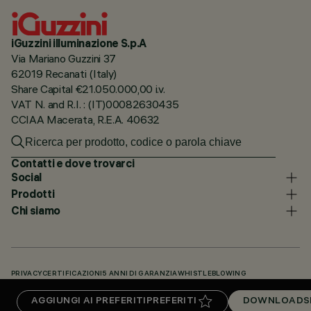
iGuzzini illuminazione S.p.A
Via Mariano Guzzini 37
62019 Recanati (Italy)
Share Capital €21.050.000,00 i.v.
VAT N. and R.I. : (IT)00082630435
CCIAA Macerata, R.E.A. 40632
Contatti e dove trovarci
Social
Prodotti
Chi siamo
PRIVACY
CERTIFICAZIONI
5 ANNI DI GARANZIA
WHISTLEBLOWING
COOKIE POLICY
DICHIARAZIONE DI ACCESSIBILITÀ
I NOSTRI CODICI
AGGIUNGI AI PREFERITI
PREFERITI
DOWNLOADS
KNOWLEDGE BASE (LOGIN NECESSARIO)
DOWNLOADS