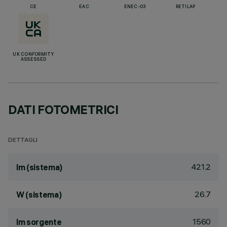
CE
EAC
ENEC-03
RETILAP
UK CONFORMITY
ASSESSED
DATI FOTOMETRICI
DETTAGLI
421.2
lm (sistema)
26.7
W (sistema)
1560
lm sorgente