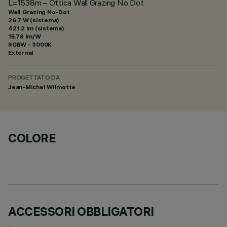
L=1538m – Ottica Wall Grazing No Dot
Wall Grazing No-Dot
26.7 W (sistema)
421.2 lm (sistema)
15.78 lm/W
RGBW - 3000K
External
PROGETTATO DA
Jean-Michel Wilmotte
COLORE
ACCESSORI OBBLIGATORI