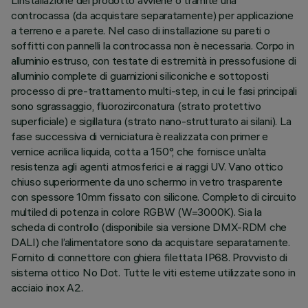
L’installazione del prodotto avviene o tramite una
controcassa (da acquistare separatamente) per applicazione
a terreno e a parete. Nel caso di installazione su pareti o
soffitti con pannelli la controcassa non è necessaria. Corpo in
alluminio estruso, con testate di estremità in pressofusione di
alluminio complete di guarnizioni siliconiche e sottoposti
processo di pre-trattamento multi-step, in cui le fasi principali
sono sgrassaggio, fluorozirconatura (strato protettivo
superficiale) e sigillatura (strato nano-strutturato ai silani). La
fase successiva di verniciatura è realizzata con primer e
vernice acrilica liquida, cotta a 150°, che fornisce un’alta
resistenza agli agenti atmosferici e ai raggi UV. Vano ottico
chiuso superiormente da uno schermo in vetro trasparente
con spessore 10mm fissato con silicone. Completo di circuito
multiled di potenza in colore RGBW (W=3000K). Sia la
scheda di controllo (disponibile sia versione DMX-RDM che
DALI) che l’alimentatore sono da acquistare separatamente.
Fornito di connettore con ghiera filettata IP68. Provvisto di
sistema ottico No Dot. Tutte le viti esterne utilizzate sono in
acciaio inox A2.