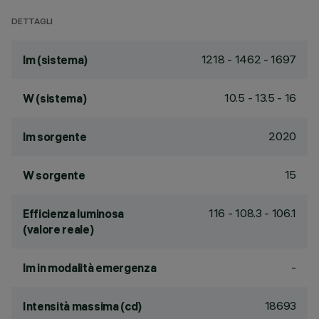
DETTAGLI
1218 - 1462 - 1697
lm (sistema)
10.5 - 13.5 - 16
W (sistema)
2020
lm sorgente
15
W sorgente
116 - 108.3 - 106.1
Efficienza luminosa
(valore reale)
-
lm in modalità emergenza
18693
Intensità massima (cd)