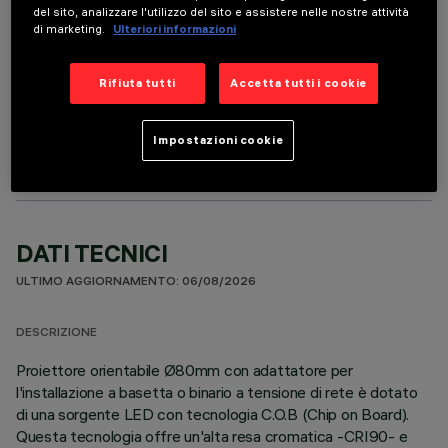
del sito, analizzare l'utilizzo del sito e assistere nelle nostre attività
di marketing.
Ulteriori informazioni
Rifiuta tutti
Accetta tutti i cookie
COMPONENTI OPZIONALI
Impostazioni cookie
DATI TECNICI
ULTIMO AGGIORNAMENTO: 06/08/2026
DESCRIZIONE
Proiettore orientabile Ø80mm con adattatore per
l'installazione a basetta o binario a tensione di rete è dotato
di una sorgente LED con tecnologia C.O.B (Chip on Board).
Questa tecnologia offre un'alta resa cromatica -CRI90- e