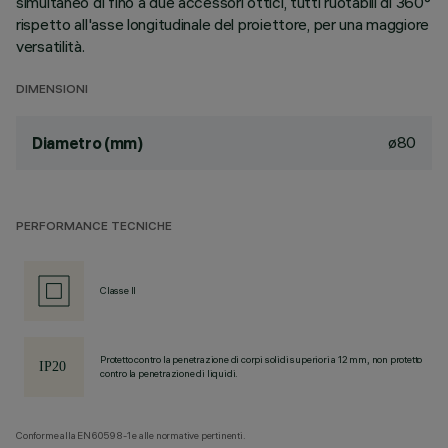
simultaneo di fino a due accessori ottici, tutti ruotabili di 360°
rispetto all'asse longitudinale del proiettore, per una maggiore
versatilità.
DIMENSIONI
ø80
Diametro (mm)
PERFORMANCE TECNICHE
Classe II
Protetto contro la penetrazione di corpi solidi superiori a 12 mm, non protetto
contro la penetrazione di liquidi.
Conforme alla EN60598-1 e alle normative pertinenti.