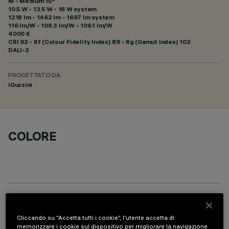
M - Medium 15°
10.5 W - 13.5 W - 16 W system
1218 lm - 1462 lm - 1697 lm system
116 lm/W - 108.3 lm/W - 106.1 lm/W
4000 K
CRI
92
- Rf (Colour Fidelity Index) 89 - Rg (Gamut Index) 102
DALI-2
PROGETTATO DA
iGuzzini
COLORE
PROFILO
Cliccando su “Accetta tutti i cookie”, l'utente accetta di
memorizzare i cookie sul dispositivo per migliorare la navigazione