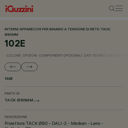
INTERNI
/
APPARECCHI PER BINARIO A TENSIONE DI RETE
/
TACK
/
Ø80MM
102E
COLORE
OPZIONI
COMPONENTI OPZIONALI
DATI TECNICI
DATI FOTOM
102E
PARTE DI
TACK Ø80MM
DESCRIZIONE
Proiettore TACK Ø80 - DALI-2 - Medium - Lens -