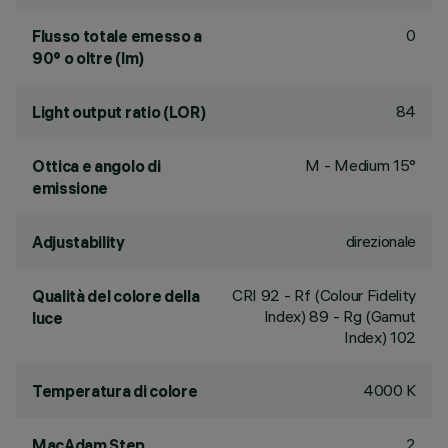
0
Flusso totale emesso a
90° o oltre (lm)
84
Light output ratio (LOR)
M - Medium 15°
Ottica e angolo di
emissione
direzionale
Adjustability
CRI
92
- Rf (Colour Fidelity
Qualità del colore della
Index) 89 - Rg (Gamut
luce
Index) 102
4000 K
Temperatura di colore
2
MacAdam Step