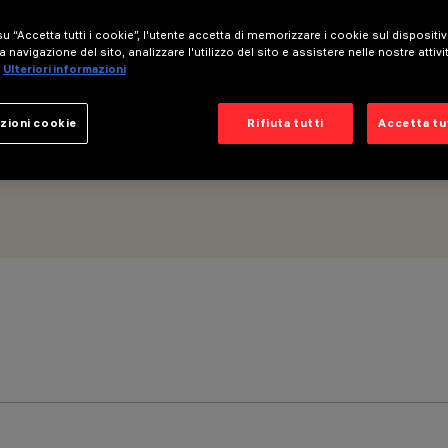
u “Accetta tutti i cookie”, l'utente accetta di memorizzare i cookie sul dispositi
 HC 5 celle
a navigazione del sito, analizzare l'utilizzo del sito e assistere nelle nostre attivi
Ulteriori informazioni
zioni cookie
Rifiuta tutti
Accetta tut