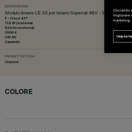
DESCRIZIONE
Cliccando s
Modulo lineare LB XS per binario Superrail 48V - BLE Casambi -
migliorare l
F - Flood 42°
marketing.
11.5 W (sistema)
623 lm (sistema)
3500 K
Imposta
CRI
90
Casambi
PROGETTATO DA
iGuzzini
COLORE