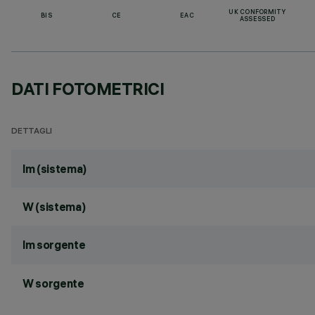
UK CONFORMITY
BIS
CE
EAC
ASSESSED
DATI FOTOMETRICI
DETTAGLI
lm (sistema)
W (sistema)
lm sorgente
W sorgente