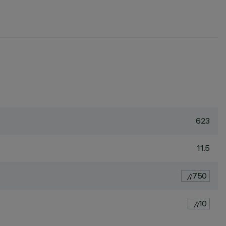
623
11.5
750
10