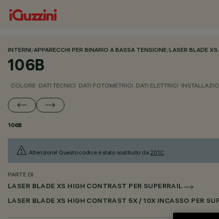
INTERNI
/
APPARECCHI PER BINARIO A BASSA TENSIONE
/
LASER BLADE XS
106B
COLORE
DATI TECNICI
DATI FOTOMETRICI
DATI ELETTRICI
INSTALLAZI
106B
Attenzione! Questo codice è stato sostituito da
201C
.
PARTE DI
LASER BLADE XS HIGH CONTRAST PER SUPERRAIL
LASER BLADE XS HIGH CONTRAST 5X / 10X INCASSO PER S