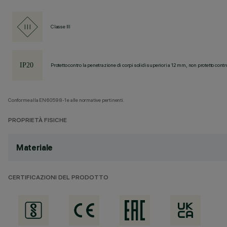
Classe III
Protetto contro la penetrazione di corpi solidi superiori a 12 mm, non protetto contr
Conforme alla EN60598-1 e alle normative pertinenti.
PROPRIETÀ FISICHE
Materiale
CERTIFICAZIONI DEL PRODOTTO