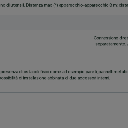
o di utensili. Distanza max (*) apparecchio-apparecchio 8 m; dis
Connessione dirett
separatamente. A
 presenza di ostacoli fisici come ad esempio pareti, pannelli metallic
ossibilità di installazione abbinata di due accessori interni.