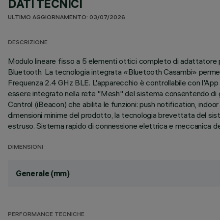
DATI TECNICI
ULTIMO AGGIORNAMENTO: 03/07/2026
DESCRIZIONE
Modulo lineare fisso a 5 elementi ottici completo di adattatore pe
Bluetooth. La tecnologia integrata «Bluetooth Casambi» permett
Frequenza 2.4 GHz BLE. L'apparecchio è controllabile con l'App C
essere integrato nella rete "Mesh" del sistema consentendo di g
Control (iBeacon) che abilita le funzioni: push notification, indo
dimensioni minime del prodotto, la tecnologia brevettata del sis
estruso. Sistema rapido di connessione elettrica e meccanica dell
DIMENSIONI
Generale (mm)
PERFORMANCE TECNICHE