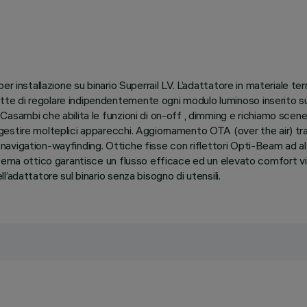
r installazione su binario Superrail LV. L’adattatore in materiale t
e di regolare indipendentemente ogni modulo luminoso inserito su
asambi che abilita le funzioni di on-off , dimming e richiamo scen
estire molteplici apparecchi. Aggiornamento OTA (over the air) tr
or navigation-wayfinding. Ottiche fisse con riflettori Opti-Beam ad 
tema ottico garantisce un flusso efficace ed un elevato comfort vis
’adattatore sul binario senza bisogno di utensili.