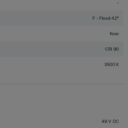
-
F - Flood 42°
fisso
CRI
90
3500 K
48 V DC