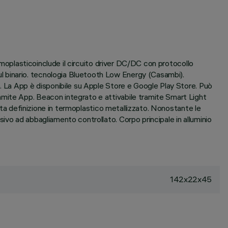
ermoplasticoinclude il circuito driver DC/DC con protocollo
l binario. tecnologia Bluetooth Low Energy (Casambi).
e. La App è disponibile su Apple Store e Google Play Store. Può
amite App. Beacon integrato e attivabile tramite Smart Light
alta definizione in termoplastico metallizzato. Nonostante le
ivo ad abbagliamento controllato. Corpo principale in alluminio
142x22x45