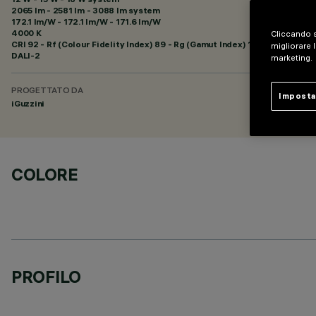
2065 lm - 2581 lm - 3088 lm system
172.1 lm/W - 172.1 lm/W - 171.6 lm/W
4000 K
Cliccando s
CRI
92
- Rf (Colour Fidelity Index) 89 - Rg (Gamut Index) 102
migliorare l
DALI-2
marketing.
PROGETTATO DA
Imposta
iGuzzini
COLORE
PROFILO