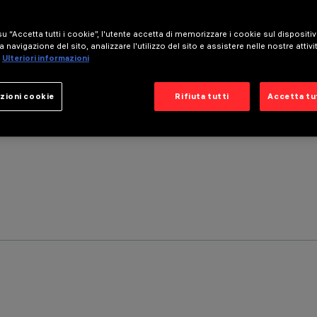
u “Accetta tutti i cookie”, l'utente accetta di memorizzare i cookie sul dispositi
a navigazione del sito, analizzare l'utilizzo del sito e assistere nelle nostre attivi
Ulteriori informazioni
zioni cookie
Rifiuta tutti
Accetta tut