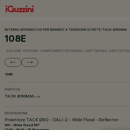
INTERNI
/
APPARECCHI PER BINARIO A TENSIONE DI RETE
/
TACK
/
Ø80MM
108E
COLORE
OPZIONI
COMPONENTI OPZIONALI
DATI TECNICI
DATI FOTOM
108E
PARTE DI
TACK Ø80MM
DESCRIZIONE
Proiettore TACK Ø80 - DALI-2 - Wide Flood - Reflector -
WF - Wide Flood 55°
12 W - 15 W - 18 W system