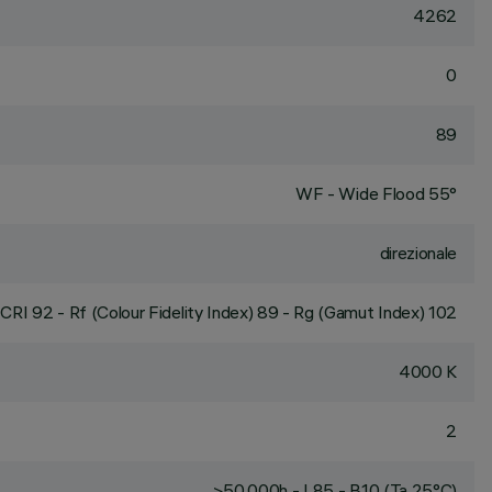
4262
0
89
WF - Wide Flood 55°
direzionale
CRI
92
- Rf (Colour Fidelity Index) 89 - Rg (Gamut Index) 102
4000 K
2
>50,000h - L85 - B10 (Ta 25°C)