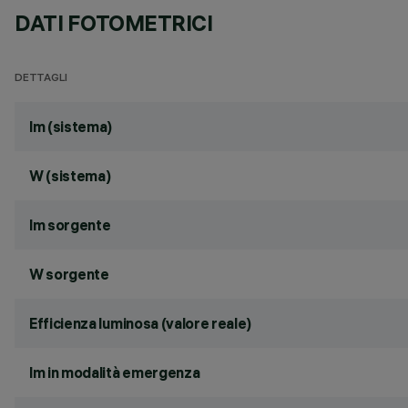
DATI FOTOMETRICI
DETTAGLI
lm (sistema)
W (sistema)
lm sorgente
W sorgente
Efficienza luminosa (valore reale)
lm in modalità emergenza