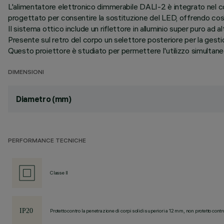
L'alimentatore elettronico dimmerabile DALI-2 è integrato nel cor
progettato per consentire la sostituzione del LED, offrendo così
Il sistema ottico include un riflettore in alluminio super puro ad
Presente sul retro del corpo un selettore posteriore per la ges
Questo proiettore è studiato per permettere l'utilizzo simultaneo d
DIMENSIONI
Diametro (mm)
PERFORMANCE TECNICHE
Classe II
Protetto contro la penetrazione di corpi solidi superiori a 12 mm, non protetto contr