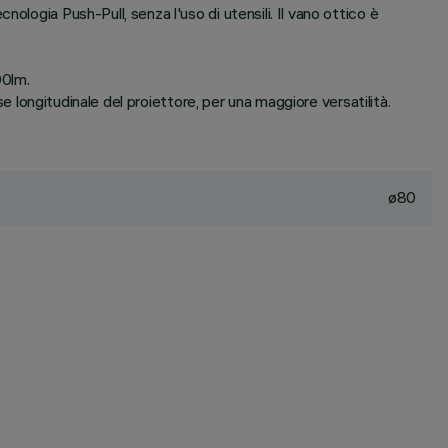
logia Push-Pull, senza l'uso di utensili. Il vano ottico è
00lm.
se longitudinale del proiettore, per una maggiore versatilità.
ø80