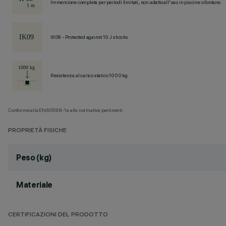
Immersione completa per periodi limitati, non adatto all'uso in piscine o fontane.
IK09 - Protected against 10 J shocks
Resistenza al carico statico 1000 kg
Conforme alla EN60598-1 e alle normative pertinenti.
PROPRIETÀ FISICHE
Peso (kg)
Materiale
CERTIFICAZIONI DEL PRODOTTO