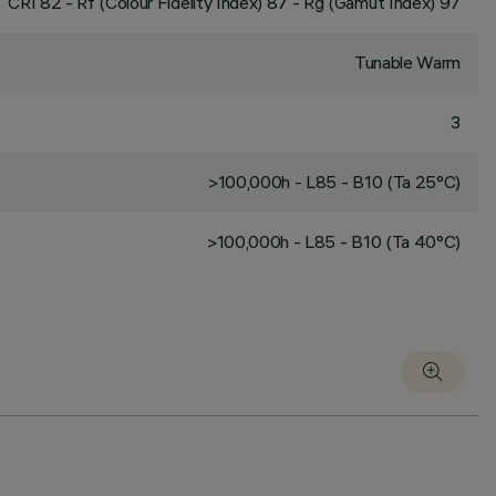
CRI
82
- Rf (Colour Fidelity Index) 87 - Rg (Gamut Index) 97
Tunable Warm
3
>100,000h - L85 - B10 (Ta 25°C)
>100,000h - L85 - B10 (Ta 40°C)