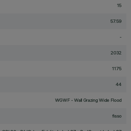
15
57.59
-
2032
1175
44
WGWF - Wall Grazing Wide Flood
fisso