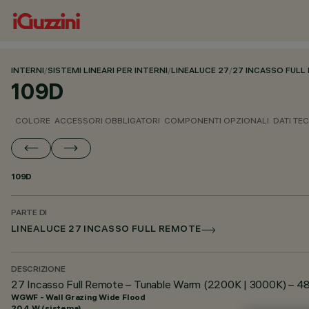
INTERNI
/
SISTEMI LINEARI PER INTERNI
/
LINEALUCE 27
/
27 INCASSO FULL
109D
COLORE
ACCESSORI OBBLIGATORI
COMPONENTI OPZIONALI
DATI TEC
109D
PARTE DI
LINEALUCE 27 INCASSO FULL REMOTE
DESCRIZIONE
27 Incasso Full Remote – Tunable Warm (2200K | 3000K) – 4
WGWF - Wall Grazing Wide Flood
20.4 W (sistema)