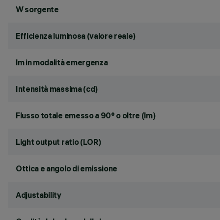
W sorgente
Efficienza luminosa (valore reale)
lm in modalità emergenza
Intensità massima (cd)
Flusso totale emesso a 90° o oltre (lm)
Light output ratio (LOR)
Ottica e angolo di emissione
Adjustability