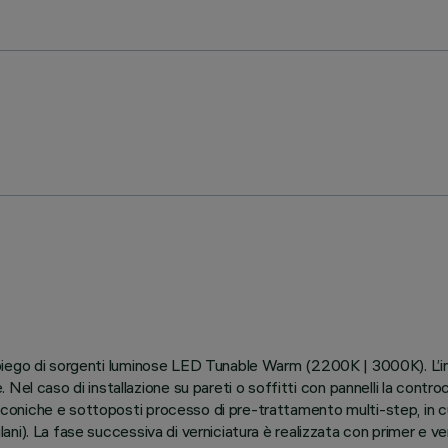
ll’impiego di sorgenti luminose LED Tunable Warm (2200K | 3000K). L’
Nel caso di installazione su pareti o soffitti con pannelli la contro
liconiche e sottoposti processo di pre-trattamento multi-step, in cui
ilani). La fase successiva di verniciatura è realizzata con primer e ve