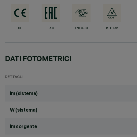
CE
EAC
ENEC-03
RETILAP
DATI FOTOMETRICI
DETTAGLI
lm (sistema)
W (sistema)
lm sorgente