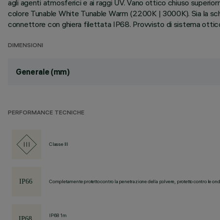
agli agenti atmosferici e ai raggi UV. Vano ottico chiuso superi
colore Tunable White Tunable Warm (2200K | 3000K). Sia la sch
connettore con ghiera filettata IP68. Provvisto di sistema ottic
DIMENSIONI
Generale (mm)
PERFORMANCE TECNICHE
Classe III
Completamente protetto contro la penetrazione della polvere, protetto contro le ond
IP68 1m