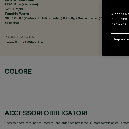
1174.8 lm (sistema)
57.59 lm/W
Tunable Warm
Cliccando s
CRI
82
- Rf (Colour Fidelity Index) 87 - Rg (Gamut Index) 97
migliorare l
External
marketing.
PROGETTATO DA
Imposta
Jean-Michel Wilmotte
COLORE
ACCESSORI OBBLIGATORI
È necessario ordinare uno degli accessori obbligatori per installare e utilizzare correttamente il prodot