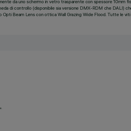
ormente da uno schermo in vetro trasparente con spessore 10mm fiss
eda di controllo (disponibile sia versione DMX-RDM che DALI) che 
o Opti Beam Lens con ottica Wall Grazing Wide Flood. Tutte le viti e
e.