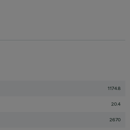
1174.8
20.4
2670