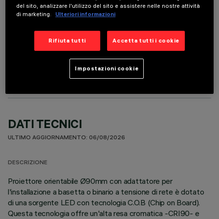
del sito, analizzare l'utilizzo del sito e assistere nelle nostre attività
di marketing.
Ulteriori informazioni
Rifiuta tutti
Accetta tutti i cookie
COMPONENTI OPZIONALI
Impostazioni cookie
DATI TECNICI
ULTIMO AGGIORNAMENTO: 06/08/2026
DESCRIZIONE
Proiettore orientabile Ø90mm con adattatore per
l'installazione a basetta o binario a tensione di rete è dotato
di una sorgente LED con tecnologia C.O.B (Chip on Board).
Questa tecnologia offre un'alta resa cromatica -CRI90- e