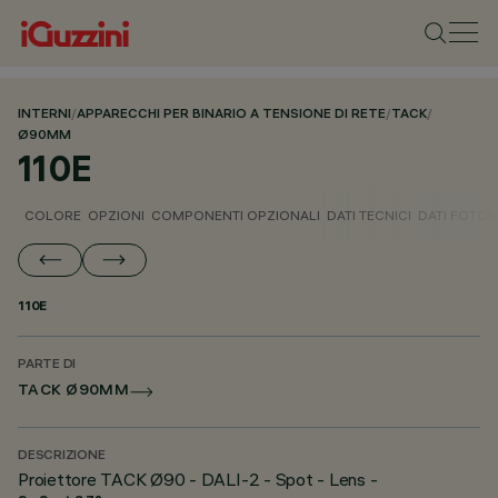
INTERNI
/
APPARECCHI PER BINARIO A TENSIONE DI RETE
/
TACK
/
Ø90MM
110E
COLORE
OPZIONI
COMPONENTI OPZIONALI
DATI TECNICI
DATI FOTOM
110E
PARTE DI
TACK Ø90MM
DESCRIZIONE
Proiettore TACK Ø90 - DALI-2 - Spot - Lens -