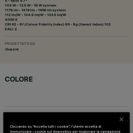
S - Spot 9.7°
10.5 W - 13.5 W - 16 W system
1176 lm - 1416 lm - 1656 lm system
112 lm/W - 104.9 lm/W - 103.5 lm/W
4000 K
CRI
92
- Rf (Colour Fidelity Index) 89 - Rg (Gamut Index) 102
DALI-2
PROGETTATO DA
iGuzzini
COLORE
PROFILO
Cliccando su “Accetta tutti i cookie”, l'utente accetta di
memorizzare i cookie sul dispositivo per migliorare la navigazione