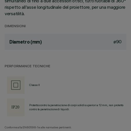
simultaneo di fino a due accessori ottici, tutti ruotabili di 360°
rispetto all'asse longitudinale del proiettore, per una maggiore
versatilità.
DIMENSIONI
ø90
Diametro (mm)
PERFORMANCE TECNICHE
Classe II
Protetto contro la penetrazione di corpi solidi superiori a 12 mm, non protetto
contro la penetrazione di liquidi.
Conforme alla EN60598-1 e alle normative pertinenti.