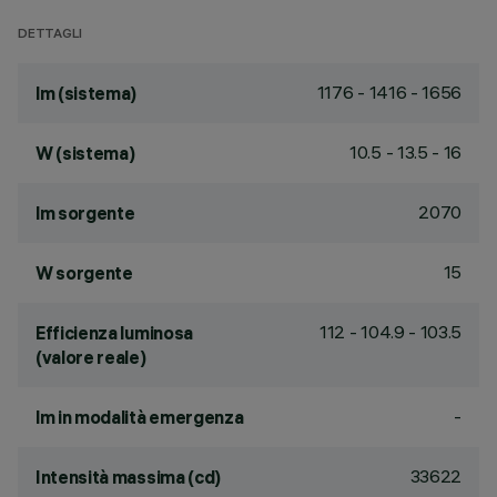
DETTAGLI
1176 - 1416 - 1656
lm (sistema)
10.5 - 13.5 - 16
W (sistema)
2070
lm sorgente
15
W sorgente
112 - 104.9 - 103.5
Efficienza luminosa
(valore reale)
-
lm in modalità emergenza
33622
Intensità massima (cd)