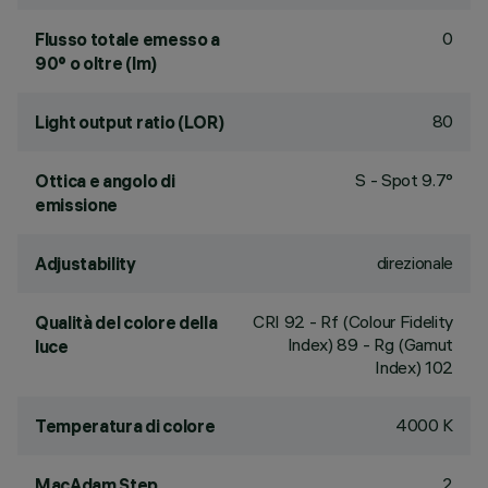
0
Flusso totale emesso a
90° o oltre (lm)
80
Light output ratio (LOR)
S - Spot 9.7°
Ottica e angolo di
emissione
direzionale
Adjustability
CRI
92
- Rf (Colour Fidelity
Qualità del colore della
Index) 89 - Rg (Gamut
luce
Index) 102
4000 K
Temperatura di colore
2
MacAdam Step