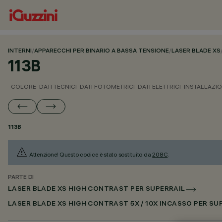
INTERNI
/
APPARECCHI PER BINARIO A BASSA TENSIONE
/
LASER BLADE XS
113B
COLORE
DATI TECNICI
DATI FOTOMETRICI
DATI ELETTRICI
INSTALLAZI
113B
Attenzione! Questo codice è stato sostituito da
208C
.
PARTE DI
LASER BLADE XS HIGH CONTRAST PER SUPERRAIL
LASER BLADE XS HIGH CONTRAST 5X / 10X INCASSO PER S