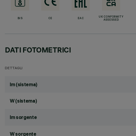
UK CONFORMITY
BIS
CE
EAC
ASSESSED
DATI FOTOMETRICI
DETTAGLI
lm (sistema)
W (sistema)
lm sorgente
W sorgente