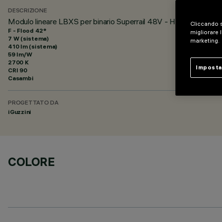
DESCRIZIONE
Modulo lineare LBXS per binario Superrail 48V - HC Low Output 
Cliccando s
F - Flood 42°
migliorare l
7 W (sistema)
marketing.
410 lm (sistema)
59 lm/W
2700 K
Imposta
CRI
90
Casambi
PROGETTATO DA
iGuzzini
COLORE