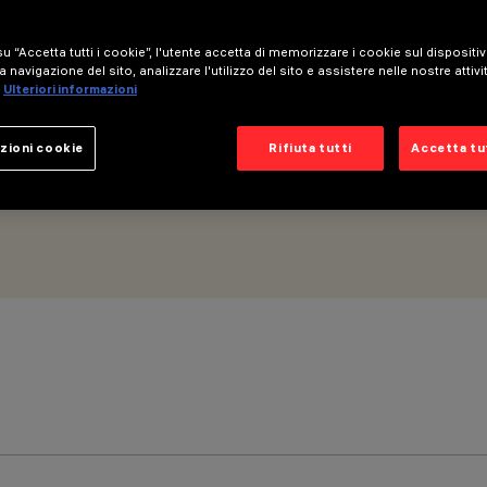
per fila continua - BLE Casambi - 5 celle
u “Accetta tutti i cookie”, l'utente accetta di memorizzare i cookie sul dispositi
a navigazione del sito, analizzare l'utilizzo del sito e assistere nelle nostre attivi
Ulteriori informazioni
zioni cookie
Rifiuta tutti
Accetta tut