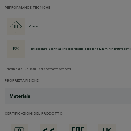
PERFORMANCE TECNICHE
Classe III
Protetto contro la penetrazione di corpi solidi superiori a 12 mm, non protetto contr
Conforme alla EN60598-1 e alle normative pertinenti.
PROPRIETÀ FISICHE
Materiale
CERTIFICAZIONI DEL PRODOTTO