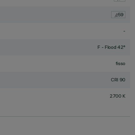
59
-
F - Flood 42°
fisso
CRI
90
2700 K