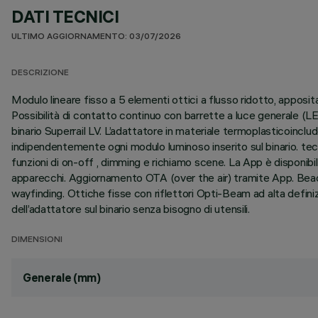
DATI TECNICI
ULTIMO AGGIORNAMENTO: 03/07/2026
DESCRIZIONE
Modulo lineare fisso a 5 elementi ottici a flusso ridotto, apposi
Possibilità di contatto continuo con barrette a luce generale (L
binario Superrail LV. L’adattatore in materiale termoplasticoinc
indipendentemente ogni modulo luminoso inserito sul binario. te
funzioni di on-off , dimming e richiamo scene. La App è disponib
apparecchi. Aggiornamento OTA (over the air) tramite App. Beacon 
wayfinding. Ottiche fisse con riflettori Opti-Beam ad alta defini
dell’adattatore sul binario senza bisogno di utensili.
DIMENSIONI
Generale (mm)