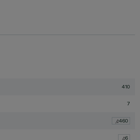
410
7
460
6