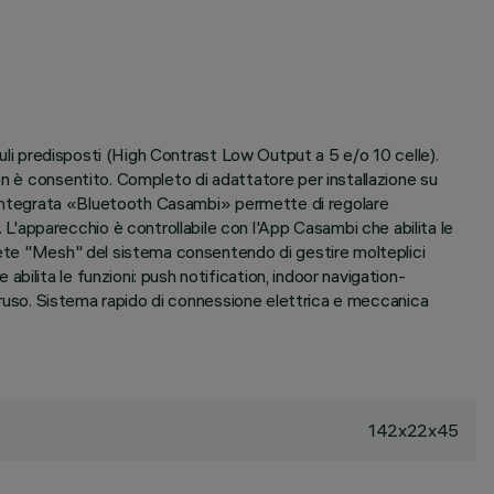
duli predisposti (High Contrast Low Output a 5 e/o 10 celle).
on è consentito. Completo di adattatore per installazione su
ia integrata «Bluetooth Casambi» permette di regolare
'apparecchio è controllabile con l'App Casambi che abilita le
 rete "Mesh" del sistema consentendo di gestire molteplici
ilita le funzioni: push notification, indoor navigation-
struso. Sistema rapido di connessione elettrica e meccanica
142x22x45