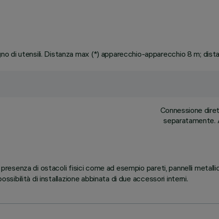
o di utensili. Distanza max (*) apparecchio-apparecchio 8 m; dis
Connessione dirett
separatamente. A
 presenza di ostacoli fisici come ad esempio pareti, pannelli metallic
ossibilità di installazione abbinata di due accessori interni.