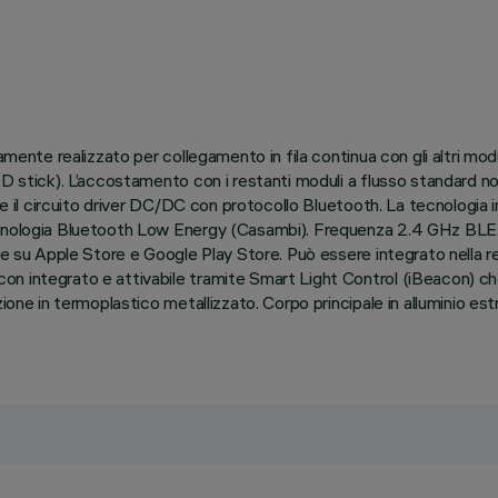
tamente realizzato per collegamento in fila continua con gli altri mo
ED stick). L’accostamento con i restanti moduli a flusso standard n
lude il circuito driver DC/DC con protocollo Bluetooth. La tecnolog
cnologia Bluetooth Low Energy (Casambi). Frequenza 2.4 GHz BLE. L
ile su Apple Store e Google Play Store. Può essere integrato nella
integrato e attivabile tramite Smart Light Control (iBeacon) che ab
zione in termoplastico metallizzato. Corpo principale in alluminio e