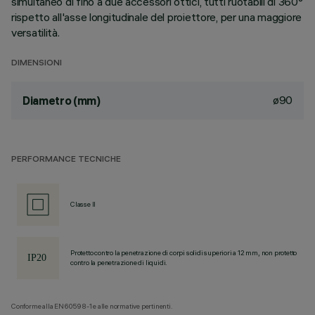
simultaneo di fino a due accessori ottici, tutti ruotabili di 360°
rispetto all'asse longitudinale del proiettore, per una maggiore
versatilità.
DIMENSIONI
ø90
Diametro (mm)
PERFORMANCE TECNICHE
Classe II
Protetto contro la penetrazione di corpi solidi superiori a 12 mm, non protetto
contro la penetrazione di liquidi.
Conforme alla EN60598-1 e alle normative pertinenti.