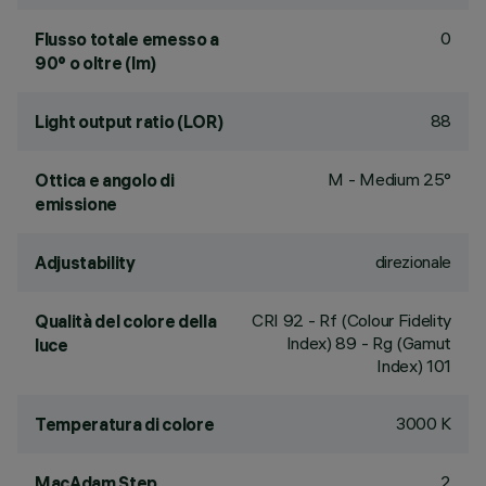
0
Flusso totale emesso a
90° o oltre (lm)
88
Light output ratio (LOR)
M - Medium 25°
Ottica e angolo di
emissione
direzionale
Adjustability
CRI
92
- Rf (Colour Fidelity
Qualità del colore della
Index) 89 - Rg (Gamut
luce
Index) 101
3000 K
Temperatura di colore
2
MacAdam Step