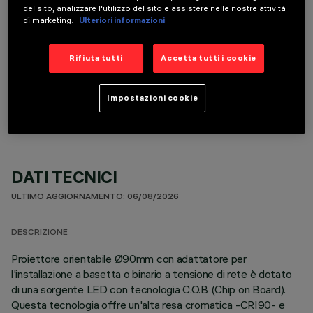
del sito, analizzare l'utilizzo del sito e assistere nelle nostre attività
di marketing.
Ulteriori informazioni
Rifiuta tutti
Accetta tutti i cookie
COMPONENTI OPZIONALI
Impostazioni cookie
DATI TECNICI
ULTIMO AGGIORNAMENTO: 06/08/2026
DESCRIZIONE
Proiettore orientabile Ø90mm con adattatore per
l'installazione a basetta o binario a tensione di rete è dotato
di una sorgente LED con tecnologia C.O.B (Chip on Board).
Questa tecnologia offre un'alta resa cromatica -CRI90- e