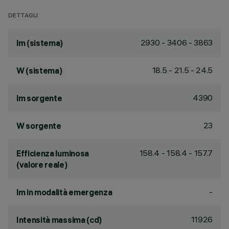
DETTAGLI
2930 - 3406 - 3863
lm (sistema)
18.5 - 21.5 - 24.5
W (sistema)
4390
lm sorgente
23
W sorgente
158.4 - 158.4 - 157.7
Efficienza luminosa
(valore reale)
-
lm in modalità emergenza
11926
Intensità massima (cd)