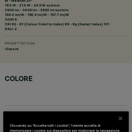
M - Medium 25°
18.5 W - 21.5 W - 24.5 W system
2930 lm - 3406 lm - 3863 lm system
158.4 lm/W - 158.4 lm/W - 157.7 lm/W
3000 K
CRI
92
- Rf (Colour Fidelity Index) 89 - Rg (Gamut Index) 101
DALI-2
PROGETTATO DA
iGuzzini
COLORE
PROFILO
Cliccando su “Accetta tutti i cookie”, l'utente accetta di
memorizzare i cookie sul dispositivo per migliorare la navigazione