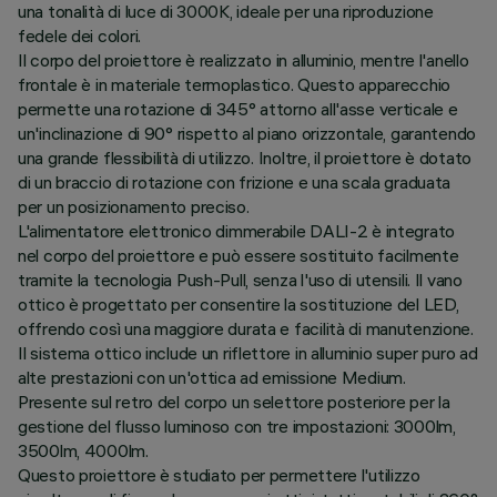
una tonalità di luce di 3000K, ideale per una riproduzione
fedele dei colori.
Il corpo del proiettore è realizzato in alluminio, mentre l'anello
frontale è in materiale termoplastico. Questo apparecchio
permette una rotazione di 345° attorno all'asse verticale e
un'inclinazione di 90° rispetto al piano orizzontale, garantendo
una grande flessibilità di utilizzo. Inoltre, il proiettore è dotato
di un braccio di rotazione con frizione e una scala graduata
per un posizionamento preciso.
L'alimentatore elettronico dimmerabile DALI-2 è integrato
nel corpo del proiettore e può essere sostituito facilmente
tramite la tecnologia Push-Pull, senza l'uso di utensili. Il vano
ottico è progettato per consentire la sostituzione del LED,
offrendo così una maggiore durata e facilità di manutenzione.
Il sistema ottico include un riflettore in alluminio super puro ad
alte prestazioni con un'ottica ad emissione Medium.
Presente sul retro del corpo un selettore posteriore per la
gestione del flusso luminoso con tre impostazioni: 3000lm,
3500lm, 4000lm.
Questo proiettore è studiato per permettere l'utilizzo