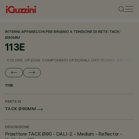
INTERNI
/
APPARECCHI PER BINARIO A TENSIONE DI RETE
/
TACK
/
Ø90MM
113E
COLORE
OPZIONI
COMPONENTI OPZIONALI
DATI TECNICI
DATI FOTOM
113E
PARTE DI
TACK Ø90MM
DESCRIZIONE
Proiettore TACK Ø90 - DALI-2 - Medium - Reflector -