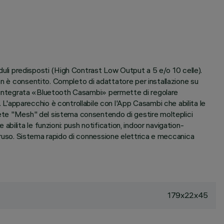
oduli predisposti (High Contrast Low Output a 5 e/o 10 celle).
on è consentito. Completo di adattatore per installazione su
gia integrata «Bluetooth Casambi» permette di regolare
'apparecchio è controllabile con l'App Casambi che abilita le
 rete "Mesh" del sistema consentendo di gestire molteplici
ilita le funzioni: push notification, indoor navigation-
struso. Sistema rapido di connessione elettrica e meccanica
179x22x45