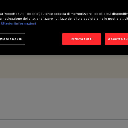
per fila continua - BLE Casambi - 10 celle
u “Accetta tutti i cookie”, l'utente accetta di memorizzare i cookie sul dispositi
a navigazione del sito, analizzare l'utilizzo del sito e assistere nelle nostre attivi
Ulteriori informazioni
zioni cookie
Rifiuta tutti
Accetta tut