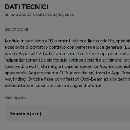
DATI TECNICI
ULTIMO AGGIORNAMENTO: 03/07/2026
DESCRIZIONE
Modulo lineare fisso a 10 elementi ottici a flusso ridotto, appos
Possibilità di contatto continuo con barrette a luce generale (L
binario Superrail LV. L’adattatore in materiale termoplastico in
indipendentemente ogni modulo luminoso inserito sul binario. te
funzioni di on-off , dimming e richiamo scene. La App è disponib
apparecchi. Aggiornamento OTA (over the air) tramite App. Beacon 
wayfinding. Ottiche fisse con riflettori Opti-Beam ad alta defini
dell’adattatore sul binario senza bisogno di utensili.
DIMENSIONI
Generale (mm)