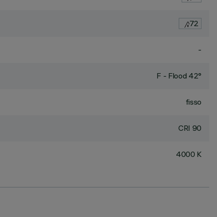
72
-
F - Flood 42°
fisso
CRI
90
4000 K