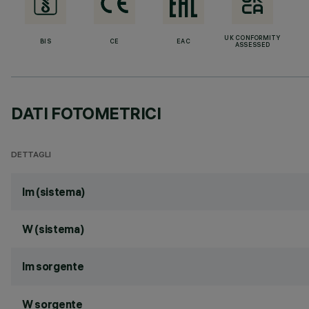
UK CONFORMITY
BIS
CE
EAC
ASSESSED
DATI FOTOMETRICI
DETTAGLI
lm (sistema)
W (sistema)
lm sorgente
W sorgente