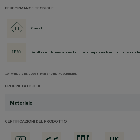
PERFORMANCE TECNICHE
Classe III
Protetto contro la penetrazione di corpi solidi superiori a 12 mm, non protetto contr
Conforme alla EN60598-1 e alle normative pertinenti.
PROPRIETÀ FISICHE
Materiale
CERTIFICAZIONI DEL PRODOTTO