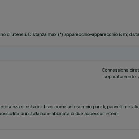
o di utensili. Distanza max (*) apparecchio-apparecchio 8 m; dis
Connessione dirett
separatamente. A
 presenza di ostacoli fisici come ad esempio pareti, pannelli metallic
ossibilità di installazione abbinata di due accessori interni.