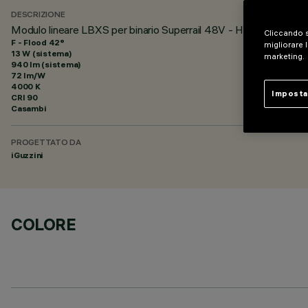
DESCRIZIONE
Modulo lineare LBXS per binario Superrail 48V - HC Low Output 
Cliccando s
F - Flood 42°
migliorare l
13 W (sistema)
marketing.
940 lm (sistema)
72 lm/W
4000 K
Imposta
CRI
90
Casambi
PROGETTATO DA
iGuzzini
COLORE