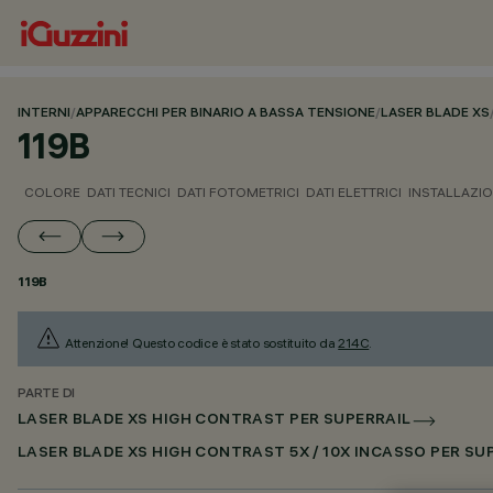
INTERNI
/
APPARECCHI PER BINARIO A BASSA TENSIONE
/
LASER BLADE XS
119B
COLORE
DATI TECNICI
DATI FOTOMETRICI
DATI ELETTRICI
INSTALLAZI
119B
Attenzione! Questo codice è stato sostituito da
214C
.
PARTE DI
LASER BLADE XS HIGH CONTRAST PER SUPERRAIL
LASER BLADE XS HIGH CONTRAST 5X / 10X INCASSO PER S