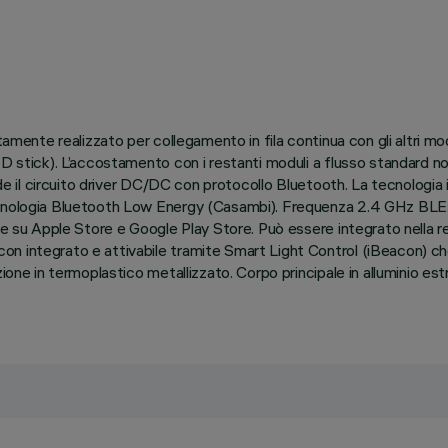
itamente realizzato per collegamento in fila continua con gli altri m
ED stick). L’accostamento con i restanti moduli a flusso standard n
clude il circuito driver DC/DC con protocollo Bluetooth. La tecnolo
cnologia Bluetooth Low Energy (Casambi). Frequenza 2.4 GHz BLE. L
ile su Apple Store e Google Play Store. Può essere integrato nella
integrato e attivabile tramite Smart Light Control (iBeacon) che ab
zione in termoplastico metallizzato. Corpo principale in alluminio e