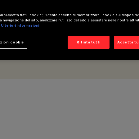
d beam - h 300
u “Accetta tutti i cookie”, l'utente accetta di memorizzare i cookie sul dispositi
a navigazione del sito, analizzare l'utilizzo del sito e assistere nelle nostre attivi
Ulteriori informazioni
zioni cookie
Rifiuta tutti
Accetta tut