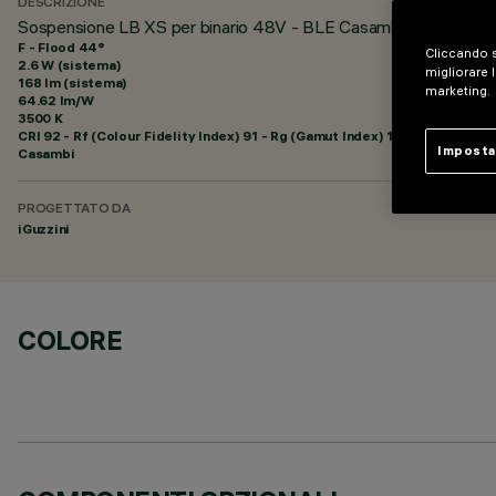
DESCRIZIONE
Sospensione LB XS per binario 48V - BLE Casambi - HC - Floo
F - Flood 44°
Cliccando s
2.6 W (sistema)
migliorare l
168 lm (sistema)
marketing.
64.62 lm/W
3500 K
CRI
92
- Rf (Colour Fidelity Index) 91 - Rg (Gamut Index) 102
Imposta
Casambi
PROGETTATO DA
iGuzzini
COLORE