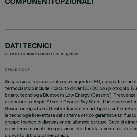
COMPONENTI OPZIONALI
DATI TECNICI
ULTIMO AGGIORNAMENTO: 03/08/2026
DESCRIZIONE
Sospensione miniaturizzata con sorgente LED, completa di adattat
termoplastico include il circuito driver DC/DC con protocollo 
binario. tecnologia Bluetooth Low Energy (Casambi). Frequenza 2
disponibile su Apple Store e Google Play Store. Può essere inte
Beacon integrato e attivabile tramite Smart Light Control (iBeac
la tecnologia brevettata del sistema ottico garantisce un flusso
gruppo tecnico di dissipazione in alluminio estruso. Cavo di alim
un sistema manuale di regolazione che facilita l’eventuale allinea
provvisto di blocco meccanico.