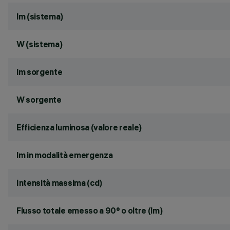
lm (sistema)
W (sistema)
lm sorgente
W sorgente
Efficienza luminosa (valore reale)
lm in modalità emergenza
Intensità massima (cd)
Flusso totale emesso a 90° o oltre (lm)