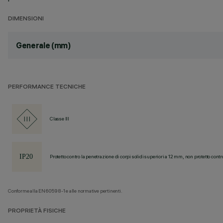
DIMENSIONI
Generale (mm)
PERFORMANCE TECNICHE
Classe III
Protetto contro la penetrazione di corpi solidi superiori a 12 mm, non protetto contr
Conforme alla EN60598-1 e alle normative pertinenti.
PROPRIETÀ FISICHE