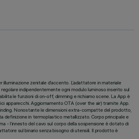
illuminazione zenitale d’accento. L’adattatore in materiale
 regolare indipendentemente ogni modulo luminoso inserito sul
lita le funzioni di on-off, dimming e richiamo scene. La App è
lici apparecchi. Aggiornamento OTA (over the air) tramite App.
ayfinding. Nonostante le dimensioni extra-compatte del prodotto,
a definizione in termoplastico metallizzato. Corpo principale e
rna - l’innesto del cavo sul corpo della sospensione è dotato di
tatore sul binario senza bisogno di utensili. Il prodotto è