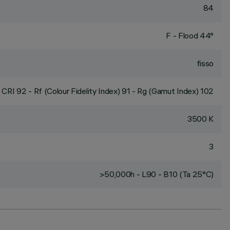
84
F - Flood 44°
fisso
CRI
92
- Rf (Colour Fidelity Index) 91 - Rg (Gamut Index) 102
3500 K
3
>50,000h - L90 - B10 (Ta 25°C)