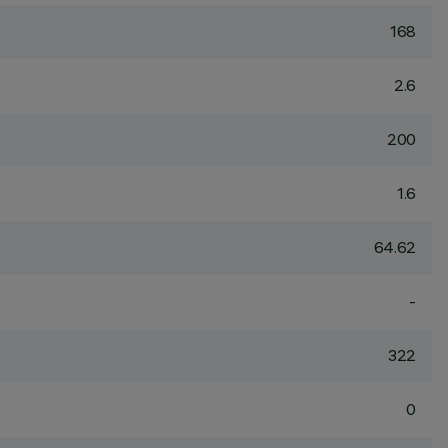
168
2.6
200
1.6
64.62
-
322
0