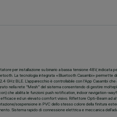
ore per installazione su binario a bassa tensione 48V, indicata per 
Bluetooth. La tecnologia integrata «Bluetooth Casambi» permette di
.4 GHz BLE. L'apparecchio è controllabile con l'App Casambi che abi
grato nella rete "Mesh" del sistema consentendo di gestire moltep
on) che abilita le funzioni: push notification, indoor navigation-w
 efficace ed un elevato comfort visivo. Riflettore Opti-Beam ad alt
entazione/sospensione in PVC dello stesso colore della finitura este
mento. Sistema rapido di connessione elettrica e meccanica dell’adat