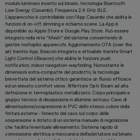
modulo luminoso inserito sul binario. tecnologia Bluetooth
Low Energy (Casambi). Frequenza 2.4 GHz BLE.
L'apparecchio è controllabile con l'App Casambi che abilita le
funzioni di on-off, dimming e richiamo scene. La App è
disponibile su Apple Store e Google Play Store. Può essere
integrato nella rete "Mesh" del sistema consentendo di
gestire molteplici apparecchi. Aggiornamento OTA (over the
air) tramite App. Beacon integrato e attivabile tramite Smart
Light Control (iBeacon) che abilita le funzioni: push
notification, indoor navigation-wayfinding. Nonostante le
dimensioni extra-compatte del prodotto, la tecnologia
brevettata del sistema ottico garantisce un flusso efficace
ed un elevato comfort visivo. Riflettore Opti-Beam ad alta
definizione in termoplastico metallizzato. Corpo principale e
gruppo tecnico di dissipazione in alluminio estruso. Cavo di
alimentazione/sospensione in PVC dello stesso colore della
finitura esterna - l’innesto del cavo sul corpo della
sospensione è dotato di un sistema manuale di regolazione
che facilita l’eventuale allineamento. Sistema rapido di
connessione elettrica e meccanica dell’adattatore sul binario