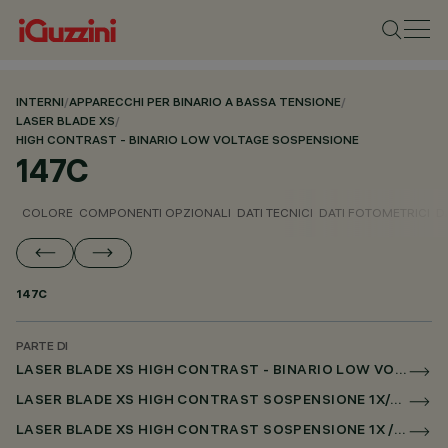
INTERNI
/
APPARECCHI PER BINARIO A BASSA TENSIONE
/
LASER BLADE XS
/
HIGH CONTRAST - BINARIO LOW VOLTAGE SOSPENSIONE
147C
COLORE
COMPONENTI OPZIONALI
DATI TECNICI
DATI FOTOMETRICI
D
147C
PARTE DI
LASER BLADE XS HIGH CONTRAST - BINARIO LOW VOLTAGE SOSPENSIONE
LASER BLADE XS HIGH CONTRAST SOSPENSIONE 1X/4X/9X PER BINARIO LOW VOLTAGE CASAMBI
LASER BLADE XS HIGH CONTRAST SOSPENSIONE 1X / 4X / 9X PER SUPERRAIL CASAMBI