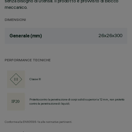
senza bisogno di utensili. Il prodotto è provvisto di blocco
meccanico.
DIMENSIONI
26x26x300
Generale (mm)
PERFORMANCE TECNICHE
Classe III
Protetto contro la penetrazione di corpi solidi superiori a 12 mm, non protetto
contro la penetrazione di liquidi.
Conforme alla EN60598-1 e alle normative pertinenti.