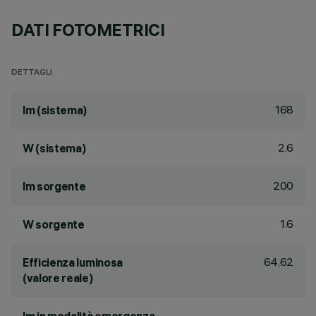
DATI FOTOMETRICI
DETTAGLI
168
lm (sistema)
2.6
W (sistema)
200
lm sorgente
1.6
W sorgente
64.62
Efficienza luminosa
(valore reale)
-