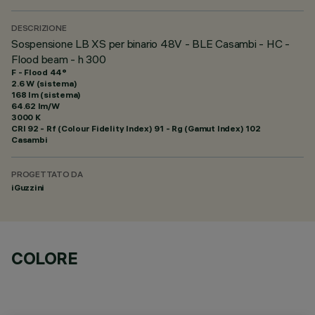
DESCRIZIONE
Sospensione LB XS per binario 48V - BLE Casambi - HC -
Flood beam - h 300
F - Flood 44°
2.6 W (sistema)
168 lm (sistema)
64.62 lm/W
3000 K
CRI
92
- Rf (Colour Fidelity Index) 91 - Rg (Gamut Index) 102
Casambi
PROGETTATO DA
iGuzzini
COLORE