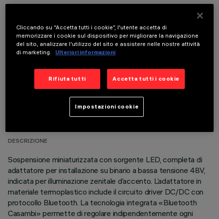
COMPONENTI OPZIONALI
Cliccando su “Accetta tutti i cookie”, l'utente accetta di
memorizzare i cookie sul dispositivo per migliorare la navigazione
del sito, analizzare l'utilizzo del sito e assistere nelle nostre attività
di marketing.
Ulteriori informazioni
Rifiuta tutti
Accetta tutti i cookie
DATI TECNICI
Impostazioni cookie
ULTIMO AGGIORNAMENTO: 07/08/2026
DESCRIZIONE
Sospensione miniaturizzata con sorgente LED, completa di
adattatore per installazione su binario a bassa tensione 48V,
indicata per illuminazione zenitale d’accento. L’adattatore in
materiale termoplastico include il circuito driver DC/DC con
protocollo Bluetooth. La tecnologia integrata «Bluetooth
Casambi» permette di regolare indipendentemente ogni