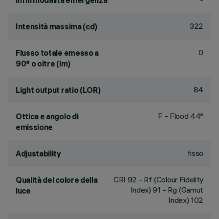
lm in modalità emergenza
322
Intensità massima (cd)
0
Flusso totale emesso a
90° o oltre (lm)
84
Light output ratio (LOR)
F - Flood 44°
Ottica e angolo di
emissione
fisso
Adjustability
CRI
92
- Rf (Colour Fidelity
Qualità del colore della
Index) 91 - Rg (Gamut
luce
Index) 102